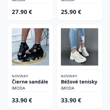
plavky
27.90 €
25.90 €
NOVINKY
NOVINKY
Čierne sandále
Béžové tenisky
iMODA
iMODA
33.90 €
33.90 €