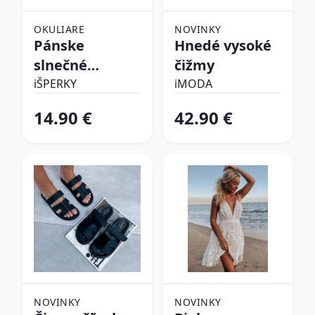
OKULIARE
NOVINKY
Pánske
Hnedé vysoké
slnečné
čižmy
okuliare
iŠPERKY
iMODA
14.90 €
42.90 €
NOVINKY
NOVINKY