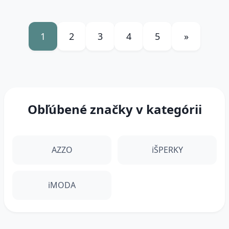
1
2
3
4
5
»
Obľúbené značky v kategórii
AZZO
iŠPERKY
iMODA