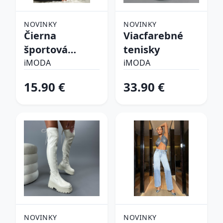
NOVINKY
NOVINKY
Čierna
Viacfarebné
športová
tenisky
podprsenka
iMODA
iMODA
15.90 €
33.90 €
NOVINKY
NOVINKY