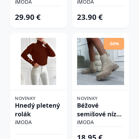
pyžamo
iMODA
iMODA
29.90 €
23.90 €
-50%
NOVINKY
NOVINKY
Hnedý pletený
Béžové
rolák
semišové nízke
čižmy
iMODA
iMODA
18.95 €