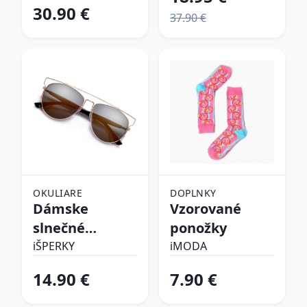
30.90 €
37.90 €
OKULIARE
DOPLNKY
Dámske
Vzorované
slnečné
ponožky
okuliare
iŠPERKY
iMODA
14.90 €
7.90 €