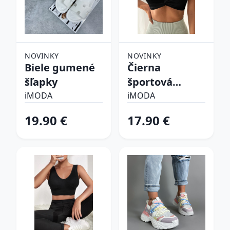
NOVINKY
NOVINKY
Biele gumené
Čierna
šľapky
športová
podprsenka
iMODA
iMODA
19.90 €
17.90 €