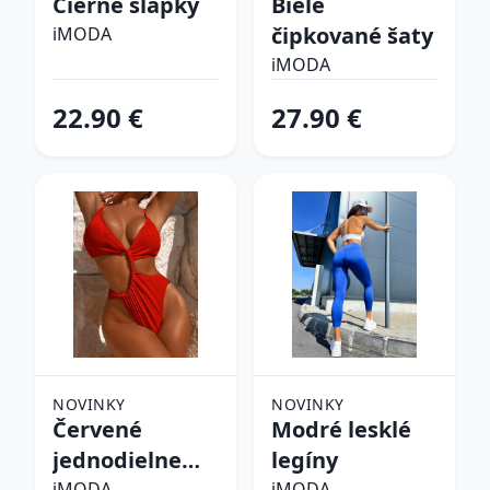
Čierne šľapky
Biele
čipkované šaty
iMODA
iMODA
22.90 €
27.90 €
NOVINKY
NOVINKY
Červené
Modré lesklé
jednodielne
legíny
iMODA
iMODA