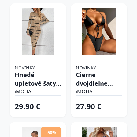
NOVINKY
NOVINKY
Hnedé
Čierne
upletové šaty
dvojdielne
prúžkované
plavky
iMODA
iMODA
29.90 €
27.90 €
-50%