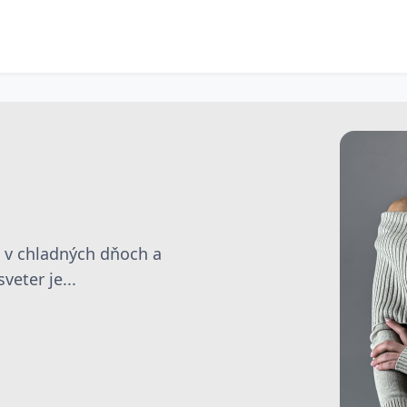
e v chladných dňoch a
eter je...