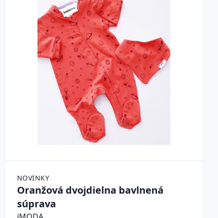
NOVINKY
Oranžová dvojdielna bavlnená
súprava
iMODA