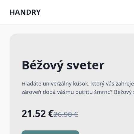
HANDRY
Béžový sveter
Hľadáte univerzálny kúsok, ktorý vás zahrej
zároveň dodá vášmu outfitu šmrnc? Béžový sv
21.52 €
26.90 €