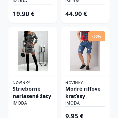
šlapky
iMODA
iMODA
19.90 €
44.90 €
-50%
NOVINKY
NOVINKY
Strieborné
Modré rifľové
nariasené šaty
kraťasy
iMODA
iMODA
9.95 €