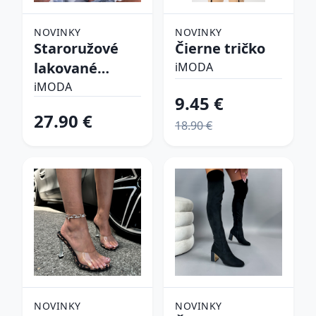
NOVINKY
NOVINKY
Staroružové
Čierne tričko
lakované
iMODA
lodičky
iMODA
9.45 €
27.90 €
18.90 €
NOVINKY
NOVINKY