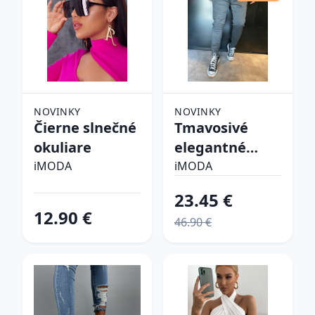
NOVINKY
NOVINKY
Čierne slnečné
Tmavosivé
okuliare
elegantné
nohavice
iMODA
iMODA
23.45 €
12.90 €
46.90 €