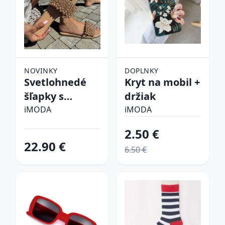
NOVINKY
DOPLNKY
Svetlohnedé
Kryt na mobil +
šľapky s
držiak
perličkami
iMODA
iMODA
2.50 €
22.90 €
6.50 €