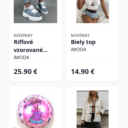
NOVINKY
NOVINKY
Rifľové
Biely top
vzorované
iMODA
tenisky
iMODA
25.90 €
14.90 €