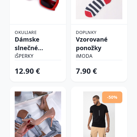
OKULIARE
DOPLNKY
Dámske
Vzorované
slnečné
ponožky
okuliare
iŠPERKY
iMODA
12.90 €
7.90 €
-50%