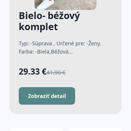
Bielo- béžový
komplet
Typ: -Súprava , Určené pre: -Ženy,
Farba: -Biela,Béžová...
29.33 €
41.90 €
Zobraziť detail