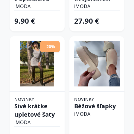
plavky
iMODA
iMODA
9.90 €
27.90 €
-20%
NOVINKY
NOVINKY
Sivé krátke
Béžové šľapky
upletové šaty
iMODA
iMODA