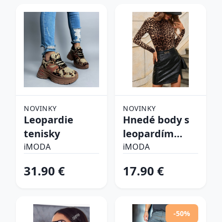
NOVINKY
NOVINKY
Leopardie
Hnedé body s
tenisky
leopardím
vzorom
iMODA
iMODA
31.90 €
17.90 €
-50%