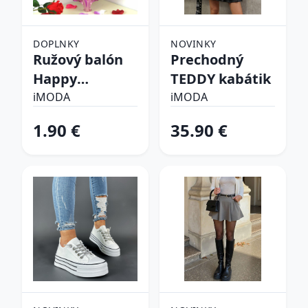
DOPLNKY
NOVINKY
Ružový balón
Prechodný
Happy
TEDDY kabátik
birthday
iMODA
iMODA
1.90 €
35.90 €