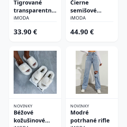
Tigrované
Čierne
transparentné
semišové
sandále
vysoké čižmy
iMODA
iMODA
33.90 €
44.90 €
NOVINKY
NOVINKY
Béžové
Modré
kožušinové
potrhané rifle