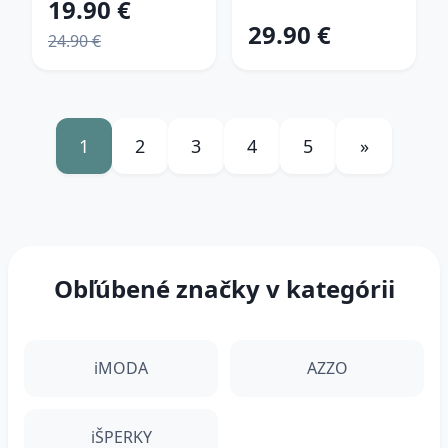
19.90 €
29.90 €
24.90 €
1
2
3
4
5
»
Obľúbené značky v kategórii
iMODA
AZZO
iŠPERKY