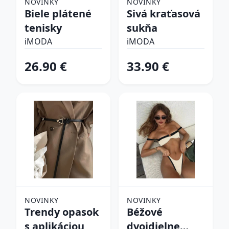
NOVINKY
NOVINKY
Biele plátené
Sivá kraťasová
tenisky
sukňa
iMODA
iMODA
26.90 €
33.90 €
NOVINKY
NOVINKY
Trendy opasok
Béžové
s aplikáciou
dvojdielne