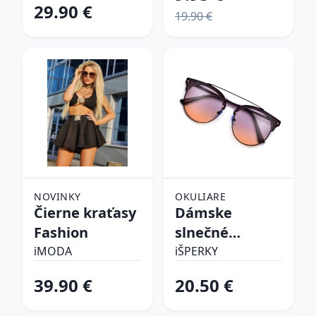
29.90 €
19.90 €
NOVINKY
OKULIARE
Čierne kraťasy
Dámske
Fashion
slnečné
okuliare
iMODA
iŠPERKY
39.90 €
20.50 €