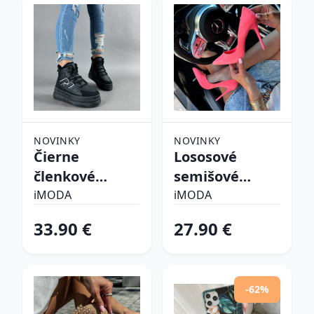
NOVINKY
NOVINKY
Čierne
Lososové
členkové
semišové
zateplené
lodičky
iMODA
iMODA
tenisky
33.90 €
27.90 €
-62%