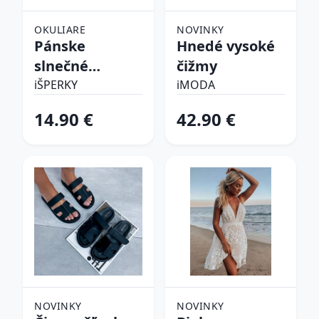
OKULIARE
NOVINKY
Pánske
Hnedé vysoké
slnečné
čižmy
okuliare
iŠPERKY
iMODA
14.90 €
42.90 €
NOVINKY
NOVINKY