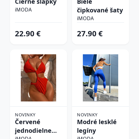
Čierne šľapky
Biele
čipkované šaty
iMODA
iMODA
22.90 €
27.90 €
NOVINKY
NOVINKY
Červené
Modré lesklé
jednodielne
legíny
iMODA
iMODA