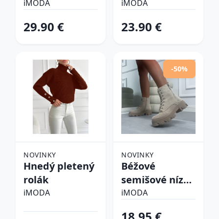
pyžamo
iMODA
iMODA
29.90 €
23.90 €
-50%
NOVINKY
NOVINKY
Hnedý pletený
Béžové
rolák
semišové nízke
čižmy
iMODA
iMODA
18.95 €