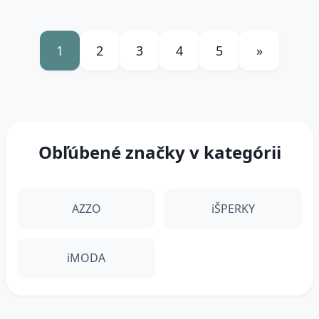
1
2
3
4
5
»
Obľúbené značky v kategórii
AZZO
iŠPERKY
iMODA