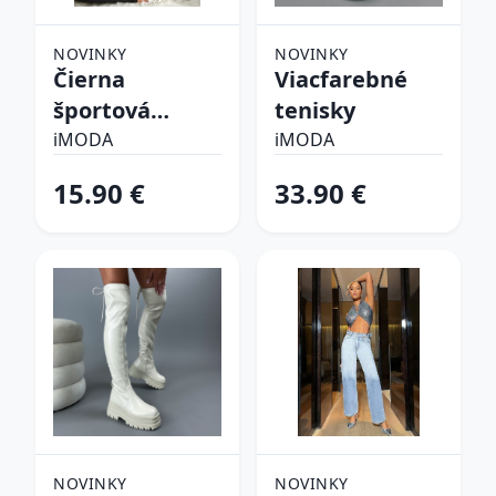
NOVINKY
NOVINKY
Čierna
Viacfarebné
športová
tenisky
podprsenka
iMODA
iMODA
15.90 €
33.90 €
NOVINKY
NOVINKY