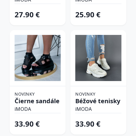
plavky
27.90 €
25.90 €
NOVINKY
NOVINKY
Čierne sandále
Béžové tenisky
iMODA
iMODA
33.90 €
33.90 €