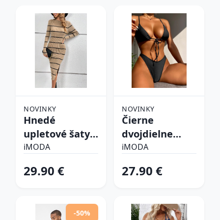
NOVINKY
NOVINKY
Hnedé
Čierne
upletové šaty
dvojdielne
prúžkované
plavky
iMODA
iMODA
29.90 €
27.90 €
-50%