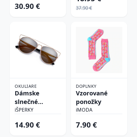
30.90 €
37.90 €
OKULIARE
DOPLNKY
Dámske
Vzorované
slnečné
ponožky
okuliare
iŠPERKY
iMODA
14.90 €
7.90 €