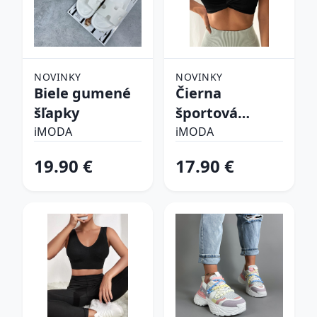
NOVINKY
NOVINKY
Biele gumené
Čierna
šľapky
športová
podprsenka
iMODA
iMODA
19.90 €
17.90 €