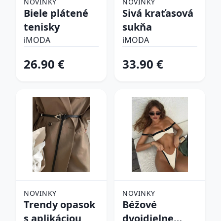
NOVINKY
NOVINKY
Biele plátené
Sivá kraťasová
tenisky
sukňa
iMODA
iMODA
26.90 €
33.90 €
NOVINKY
NOVINKY
Trendy opasok
Béžové
s aplikáciou
dvojdielne