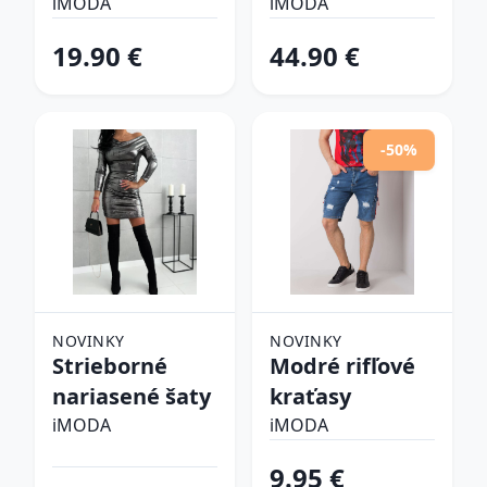
šlapky
iMODA
iMODA
19.90 €
44.90 €
-50%
NOVINKY
NOVINKY
Strieborné
Modré rifľové
nariasené šaty
kraťasy
iMODA
iMODA
9.95 €