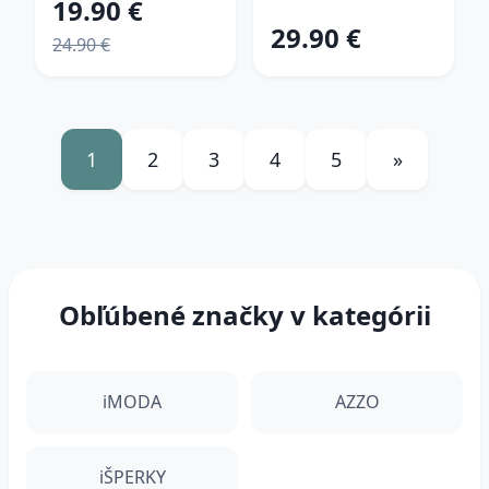
19.90 €
29.90 €
24.90 €
1
2
3
4
5
»
Obľúbené značky v kategórii
iMODA
AZZO
iŠPERKY