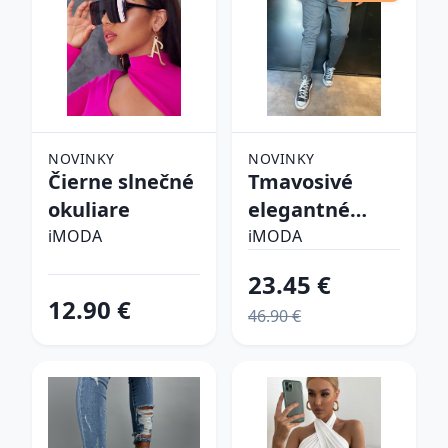
NOVINKY
NOVINKY
Čierne slnečné
Tmavosivé
okuliare
elegantné
nohavice
iMODA
iMODA
23.45 €
12.90 €
46.90 €