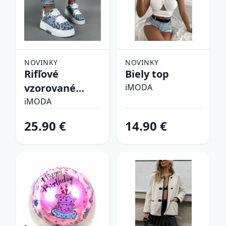
NOVINKY
NOVINKY
Rifľové
Biely top
vzorované
iMODA
tenisky
iMODA
25.90 €
14.90 €