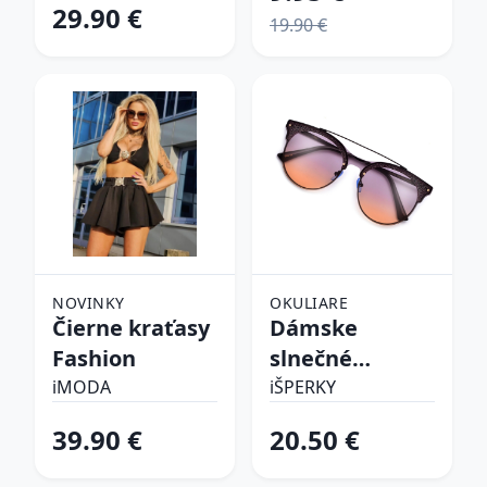
29.90 €
19.90 €
NOVINKY
OKULIARE
Čierne kraťasy
Dámske
Fashion
slnečné
okuliare
iMODA
iŠPERKY
39.90 €
20.50 €