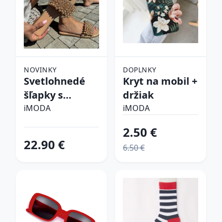
NOVINKY
DOPLNKY
Svetlohnedé
Kryt na mobil +
šľapky s
držiak
perličkami
iMODA
iMODA
2.50 €
22.90 €
6.50 €