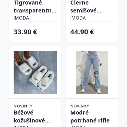
Tigrované
Čierne
transparentné
semišové
sandále
vysoké čižmy
iMODA
iMODA
33.90 €
44.90 €
NOVINKY
NOVINKY
Béžové
Modré
kožušinové
potrhané rifle