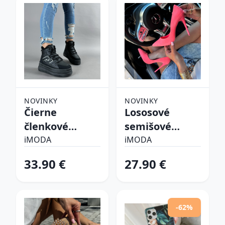
NOVINKY
NOVINKY
Čierne
Lososové
členkové
semišové
zateplené
lodičky
iMODA
iMODA
tenisky
33.90 €
27.90 €
-62%