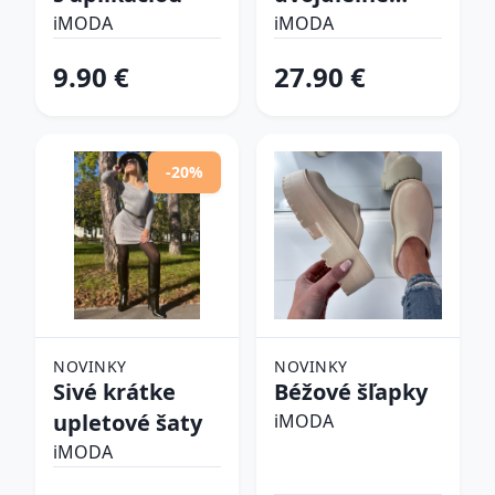
plavky
iMODA
iMODA
9.90 €
27.90 €
-20%
NOVINKY
NOVINKY
Sivé krátke
Béžové šľapky
upletové šaty
iMODA
iMODA