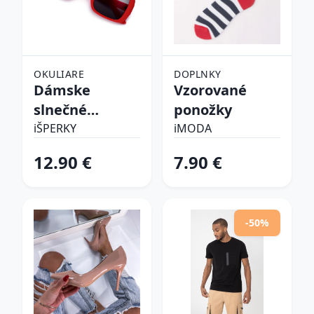
OKULIARE
DOPLNKY
Dámske
Vzorované
slnečné
ponožky
okuliare
iŠPERKY
iMODA
12.90 €
7.90 €
-50%