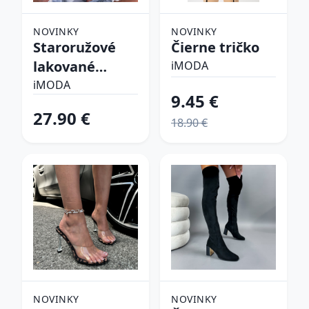
NOVINKY
NOVINKY
Staroružové
Čierne tričko
lakované
iMODA
lodičky
iMODA
9.45 €
27.90 €
18.90 €
NOVINKY
NOVINKY