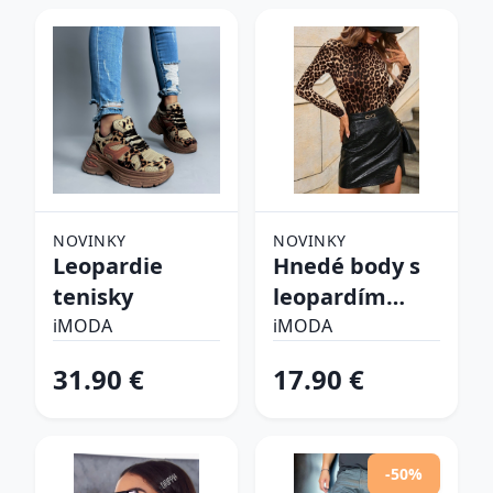
NOVINKY
NOVINKY
Leopardie
Hnedé body s
tenisky
leopardím
vzorom
iMODA
iMODA
31.90 €
17.90 €
-50%