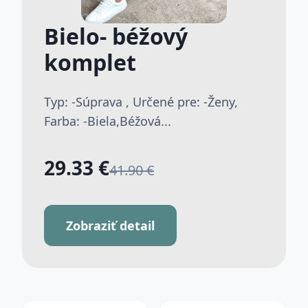
Bielo- béžový
komplet
Typ: -Súprava , Určené pre: -Ženy,
Farba: -Biela,Béžová...
29.33 €
41.90 €
Zobraziť detail