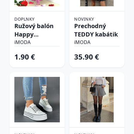
DOPLNKY
NOVINKY
Ružový balón
Prechodný
Happy
TEDDY kabátik
birthday
iMODA
iMODA
1.90 €
35.90 €