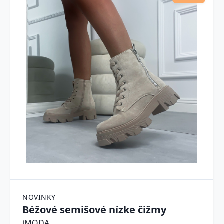
NOVINKY
Béžové semišové nízke čižmy
iMODA