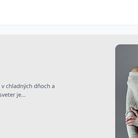
e v chladných dňoch a
eter je...