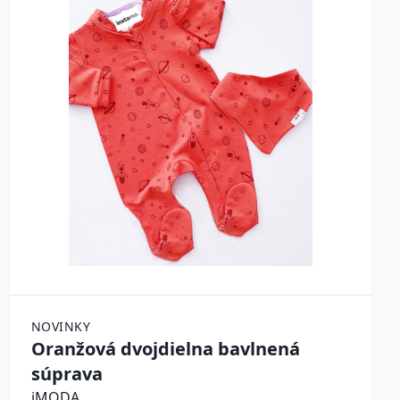
NOVINKY
Oranžová dvojdielna bavlnená
súprava
iMODA