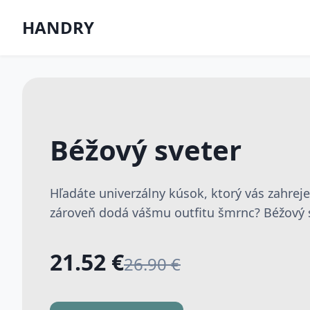
HANDRY
Béžový sveter
Hľadáte univerzálny kúsok, ktorý vás zahrej
zároveň dodá vášmu outfitu šmrnc? Béžový sv
21.52 €
26.90 €