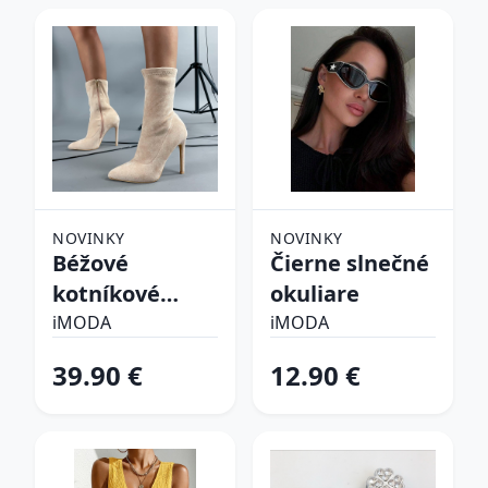
NOVINKY
NOVINKY
Béžové
Čierne slnečné
kotníkové
okuliare
čižmy
iMODA
iMODA
39.90 €
12.90 €