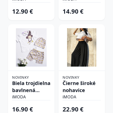
súprava
12.90 €
14.90 €
NOVINKY
NOVINKY
Biela trojdielna
Čierne široké
bavlnená
nohavice
súprava
iMODA
iMODA
16.90 €
22.90 €