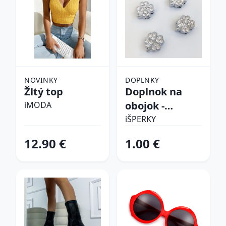
NOVINKY
DOPLNKY
Žltý top
Doplnok na
obojok -
iMODA
Štvorlístok
iŠPERKY
12.90 €
1.00 €