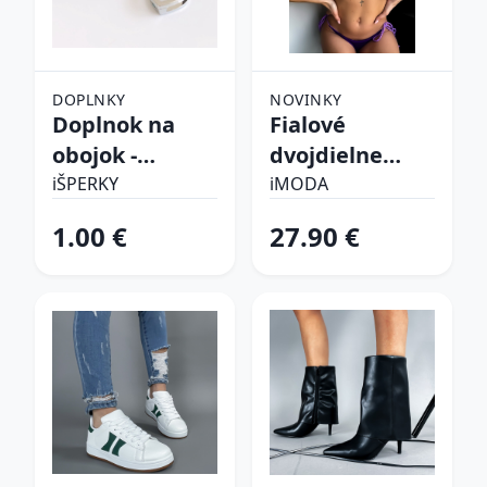
DOPLNKY
NOVINKY
Doplnok na
Fialové
obojok -
dvojdielne
Srdiečko
plavky
iŠPERKY
iMODA
1.00 €
27.90 €