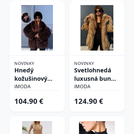
NOVINKY
NOVINKY
Hnedý
Svetlohnedá
kožušinový
luxusná bunda
kabát CHOCO
s kožušinou
iMODA
iMODA
104.90 €
124.90 €