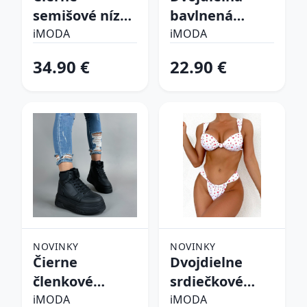
semišové nízke
bavlnená
čižmy
súprava
iMODA
iMODA
34.90 €
22.90 €
NOVINKY
NOVINKY
Čierne
Dvojdielne
členkové
srdiečkové
zateplené
plavky
iMODA
iMODA