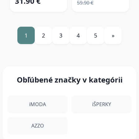
31.90 €
59.90 €
1
2
3
4
5
»
Obľúbené značky v kategórii
iMODA
iŠPERKY
AZZO