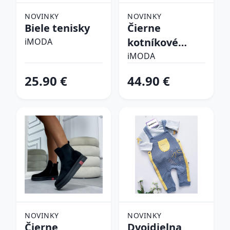
NOVINKY
NOVINKY
Biele tenisky
Čierne
kotníkové
iMODA
čižmy
iMODA
25.90 €
44.90 €
NOVINKY
NOVINKY
Čierne
Dvojdielna