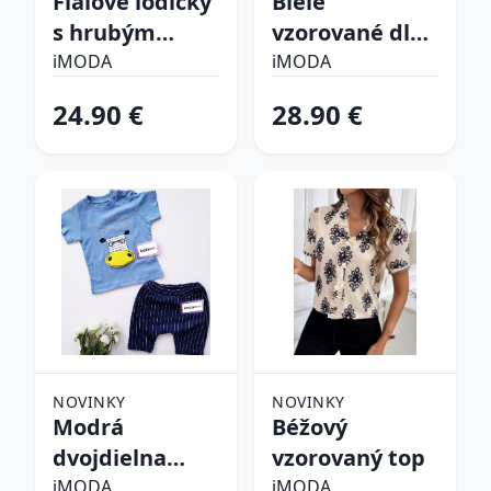
Fialové lodičky
Biele
s hrubým
vzorované dlhé
opätkom
šaty
iMODA
iMODA
24.90 €
28.90 €
NOVINKY
NOVINKY
Modrá
Béžový
dvojdielna
vzorovaný top
bavlnená
iMODA
iMODA