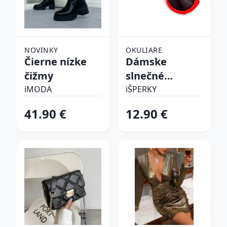
NOVINKY
OKULIARE
Čierne nízke
Dámske
čižmy
slnečné
okuliare
iMODA
iŠPERKY
41.90 €
12.90 €