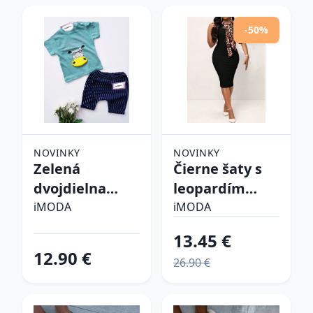
-50%
NOVINKY
NOVINKY
Zelená
Čierne šaty s
dvojdielna
leopardím
bavlnená
vzorom
iMODA
iMODA
súprava
13.45 €
12.90 €
26.90 €