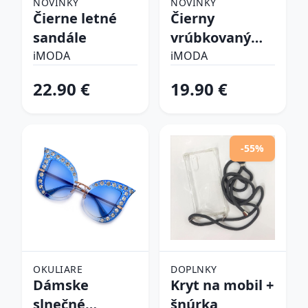
NOVINKY
NOVINKY
Čierne letné
Čierny
sandále
vrúbkovaný
top
iMODA
iMODA
22.90 €
19.90 €
-55%
OKULIARE
DOPLNKY
Dámske
Kryt na mobil +
slnečné
šnúrka