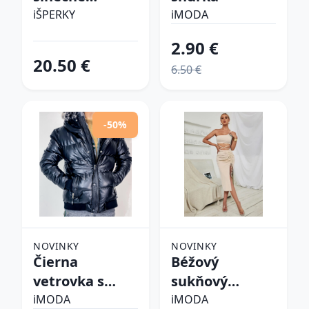
okuliare
iŠPERKY
iMODA
2.90 €
20.50 €
6.50 €
-50%
NOVINKY
NOVINKY
Čierna
Béžový
vetrovka s
sukňový
kapucňou
komplet
iMODA
iMODA