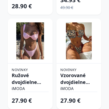
28.90 €
49.90 €
NOVINKY
NOVINKY
Ružové
Vzorované
dvojdielne
dvojdielne
plavky
plavky
iMODA
iMODA
27.90 €
27.90 €