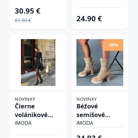
30.95 €
24.90 €
61.90 €
-30%
NOVINKY
NOVINKY
Čierne
Béžové
volánikové
semišové
šaty
kotníkové
iMODA
iMODA
čižmy
34.93 €