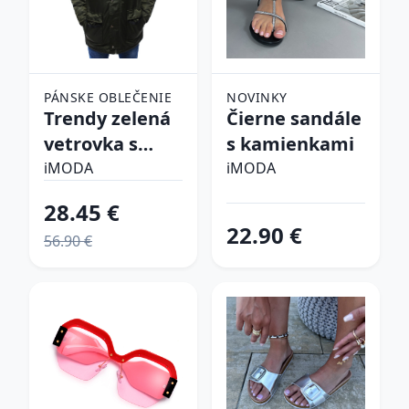
PÁNSKE OBLEČENIE
NOVINKY
Trendy zelená
Čierne sandále
vetrovka s
s kamienkami
kapucňou
iMODA
iMODA
28.45 €
22.90 €
56.90 €