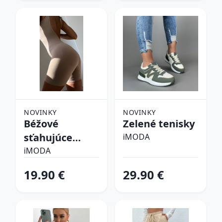
NOVINKY
NOVINKY
Béžové
Zelené tenisky
sťahujúce
iMODA
spodné prádlo
iMODA
19.90 €
29.90 €