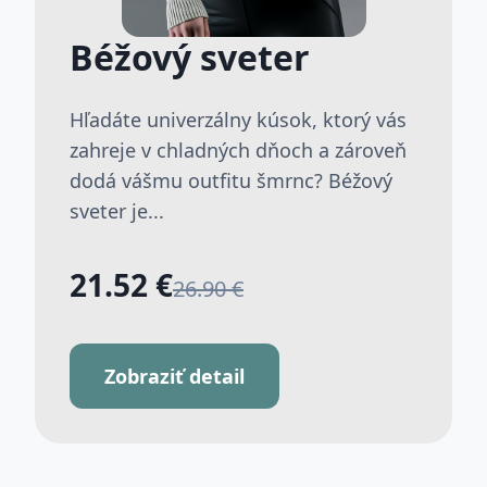
Béžový sveter
Hľadáte univerzálny kúsok, ktorý vás
zahreje v chladných dňoch a zároveň
dodá vášmu outfitu šmrnc? Béžový
sveter je...
21.52 €
26.90 €
Zobraziť detail