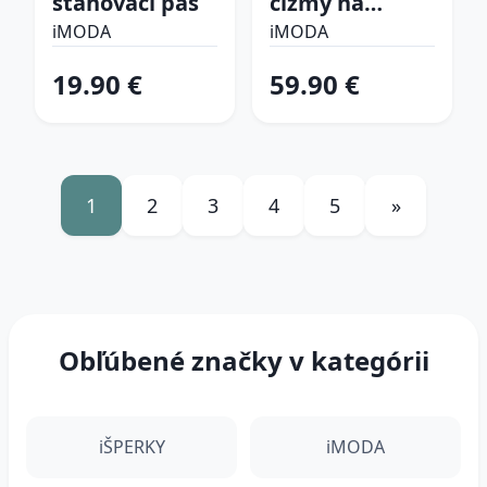
sťahovací pás
čižmy na
platforme
iMODA
iMODA
19.90 €
59.90 €
1
2
3
4
5
»
Obľúbené značky v kategórii
iŠPERKY
iMODA