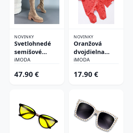
NOVINKY
NOVINKY
Svetlohnedé
Oranžová
semišové
dvojdielna
vysoké čižmy
bavlnená
iMODA
iMODA
súprava
47.90 €
17.90 €