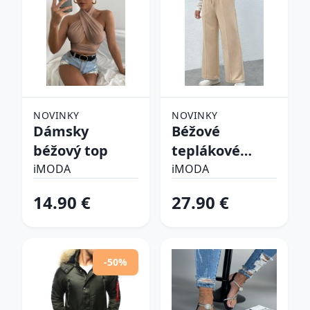
NOVINKY
NOVINKY
Dámsky
Béžové
béžový top
teplákové
nohavice
iMODA
iMODA
14.90 €
27.90 €
-50%