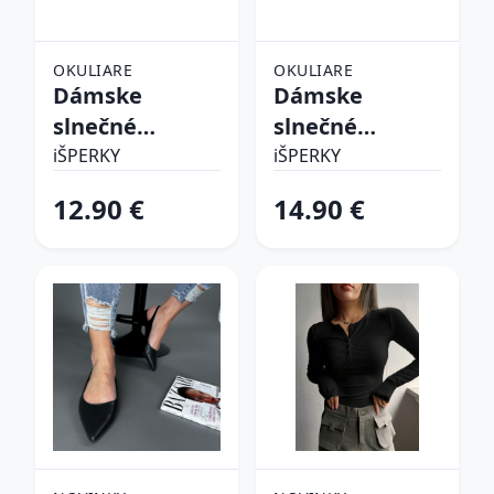
OKULIARE
OKULIARE
Dámske
Dámske
slnečné
slnečné
okuliare
okuliare
iŠPERKY
iŠPERKY
12.90 €
14.90 €