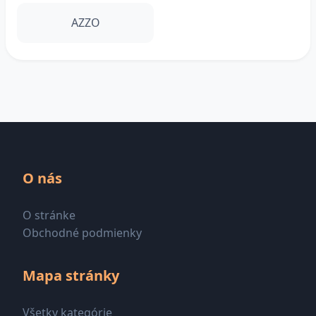
AZZO
O nás
O stránke
Obchodné podmienky
Mapa stránky
Všetky kategórie