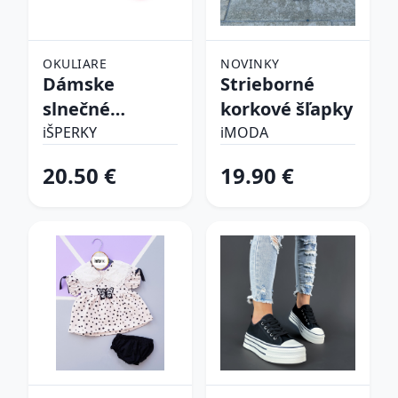
OKULIARE
NOVINKY
Dámske
Strieborné
slnečné
korkové šľapky
okuliare
iŠPERKY
iMODA
20.50 €
19.90 €