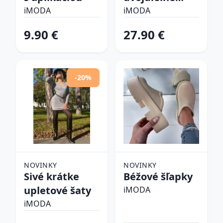
plavky
iMODA
iMODA
9.90 €
27.90 €
-20%
NOVINKY
NOVINKY
Sivé krátke
Béžové šľapky
upletové šaty
iMODA
iMODA