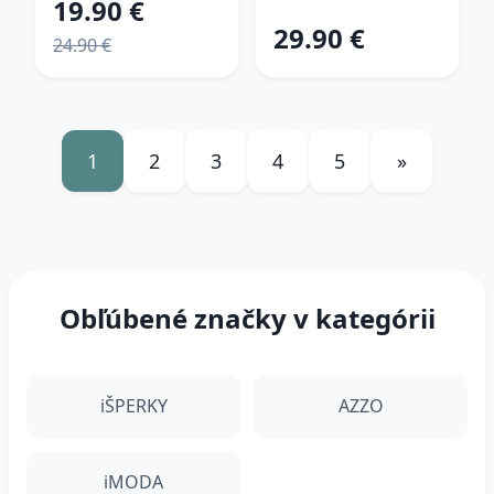
19.90 €
29.90 €
24.90 €
1
2
3
4
5
»
Obľúbené značky v kategórii
iŠPERKY
AZZO
iMODA