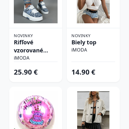
NOVINKY
NOVINKY
Rifľové
Biely top
vzorované
iMODA
tenisky
iMODA
25.90 €
14.90 €