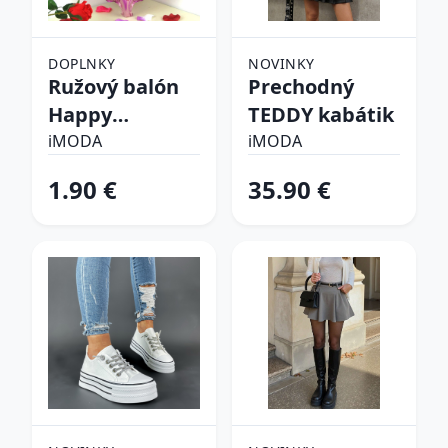
DOPLNKY
NOVINKY
Ružový balón
Prechodný
Happy
TEDDY kabátik
birthday
iMODA
iMODA
1.90 €
35.90 €