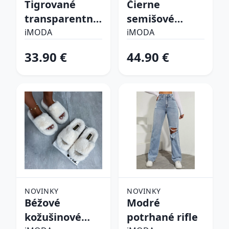
Tigrované
Čierne
transparentné
semišové
sandále
vysoké čižmy
iMODA
iMODA
33.90 €
44.90 €
NOVINKY
NOVINKY
Béžové
Modré
kožušinové
potrhané rifle