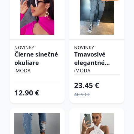
NOVINKY
NOVINKY
Čierne slnečné
Tmavosivé
okuliare
elegantné
nohavice
iMODA
iMODA
23.45 €
12.90 €
46.90 €