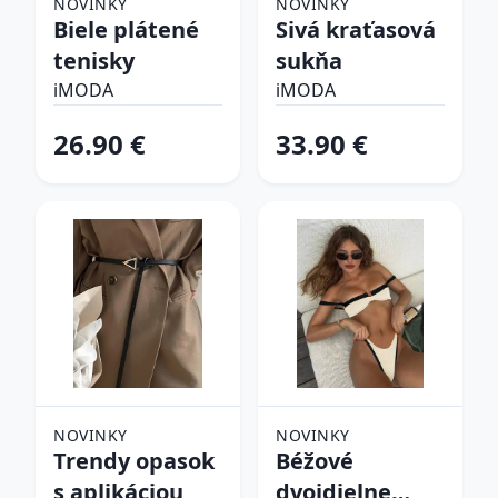
NOVINKY
NOVINKY
Biele plátené
Sivá kraťasová
tenisky
sukňa
iMODA
iMODA
26.90 €
33.90 €
NOVINKY
NOVINKY
Trendy opasok
Béžové
s aplikáciou
dvojdielne