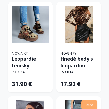
NOVINKY
NOVINKY
Leopardie
Hnedé body s
tenisky
leopardím
vzorom
iMODA
iMODA
31.90 €
17.90 €
-50%