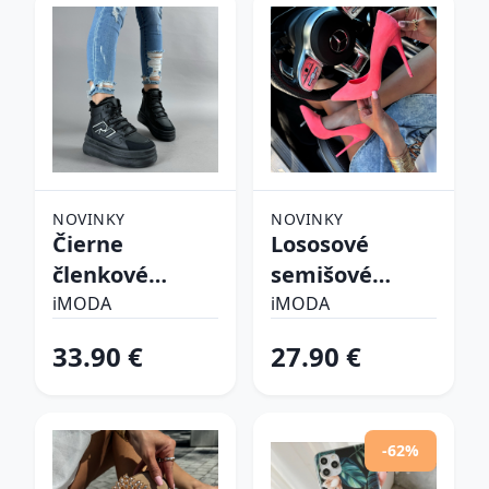
NOVINKY
NOVINKY
Čierne
Lososové
členkové
semišové
zateplené
lodičky
iMODA
iMODA
tenisky
33.90 €
27.90 €
-62%