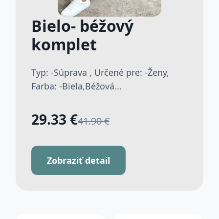
Bielo- béžový
komplet
Typ: -Súprava , Určené pre: -Ženy,
Farba: -Biela,Béžová...
29.33 €
41.90 €
Zobraziť detail