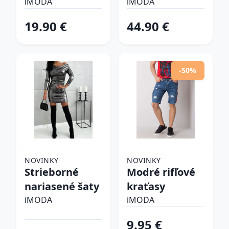
šlapky
iMODA
iMODA
19.90 €
44.90 €
-50%
NOVINKY
NOVINKY
Strieborné
Modré rifľové
nariasené šaty
kraťasy
iMODA
iMODA
9.95 €