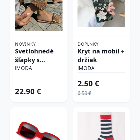
NOVINKY
DOPLNKY
Svetlohnedé
Kryt na mobil +
šľapky s
držiak
perličkami
iMODA
iMODA
2.50 €
22.90 €
6.50 €