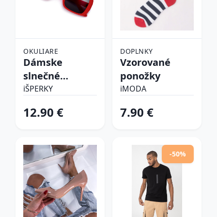
OKULIARE
DOPLNKY
Dámske
Vzorované
slnečné
ponožky
okuliare
iŠPERKY
iMODA
12.90 €
7.90 €
-50%