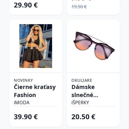
29.90 €
19.90 €
NOVINKY
OKULIARE
Čierne kraťasy
Dámske
Fashion
slnečné
okuliare
iMODA
iŠPERKY
39.90 €
20.50 €