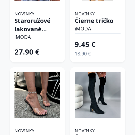
NOVINKY
NOVINKY
Staroružové
Čierne tričko
lakované
iMODA
lodičky
iMODA
9.45 €
27.90 €
18.90 €
NOVINKY
NOVINKY