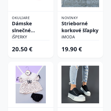
OKULIARE
NOVINKY
Dámske
Strieborné
slnečné
korkové šľapky
okuliare
iŠPERKY
iMODA
20.50 €
19.90 €