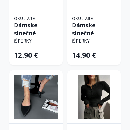
OKULIARE
OKULIARE
Dámske
Dámske
slnečné
slnečné
okuliare
okuliare
iŠPERKY
iŠPERKY
12.90 €
14.90 €