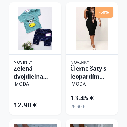
-50%
NOVINKY
NOVINKY
Zelená
Čierne šaty s
dvojdielna
leopardím
bavlnená
vzorom
iMODA
iMODA
súprava
13.45 €
12.90 €
26.90 €