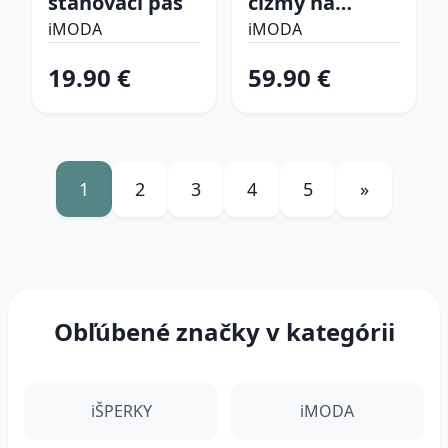
sťahovací pás
čižmy na
platforme
iMODA
iMODA
19.90 €
59.90 €
1
2
3
4
5
»
Obľúbené značky v kategórii
iŠPERKY
iMODA