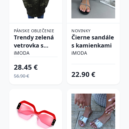
PÁNSKE OBLEČENIE
NOVINKY
Trendy zelená
Čierne sandále
vetrovka s
s kamienkami
kapucňou
iMODA
iMODA
28.45 €
22.90 €
56.90 €