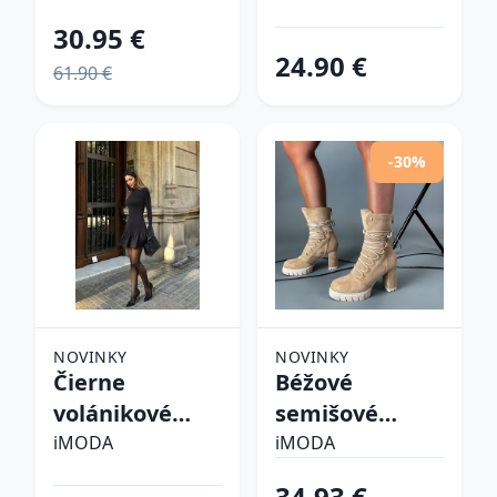
30.95 €
24.90 €
61.90 €
-30%
NOVINKY
NOVINKY
Čierne
Béžové
volánikové
semišové
šaty
kotníkové
iMODA
iMODA
čižmy
34.93 €