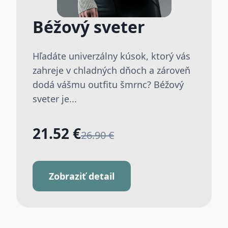
Béžový sveter
Hľadáte univerzálny kúsok, ktorý vás
zahreje v chladných dňoch a zároveň
dodá vášmu outfitu šmrnc? Béžový
sveter je...
21.52 €
26.90 €
Zobraziť detail