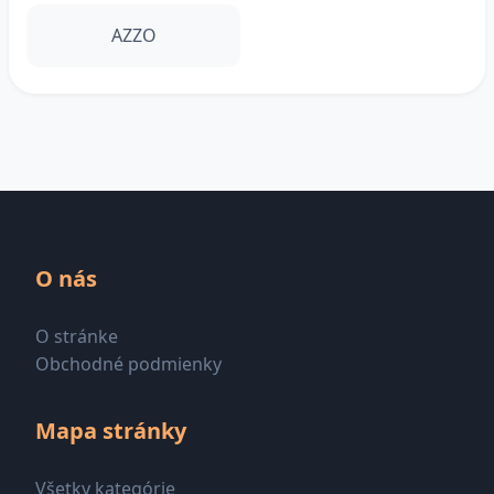
AZZO
O nás
O stránke
Obchodné podmienky
Mapa stránky
Všetky kategórie