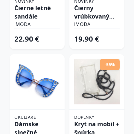
NOVINKY
NOVINKY
Čierne letné
Čierny
sandále
vrúbkovaný
top
iMODA
iMODA
22.90 €
19.90 €
-55%
OKULIARE
DOPLNKY
Dámske
Kryt na mobil +
slnečné
šnúrka