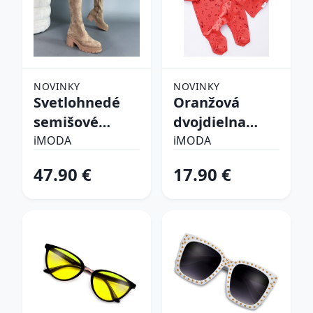
NOVINKY
NOVINKY
Svetlohnedé
Oranžová
semišové
dvojdielna
vysoké čižmy
bavlnená
iMODA
iMODA
súprava
47.90 €
17.90 €