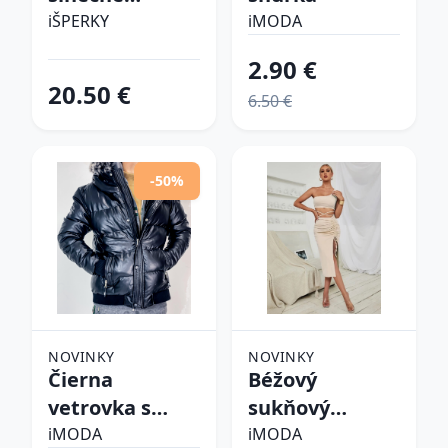
okuliare
iŠPERKY
iMODA
2.90 €
20.50 €
6.50 €
-50%
NOVINKY
NOVINKY
Čierna
Béžový
vetrovka s
sukňový
kapucňou
komplet
iMODA
iMODA