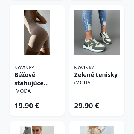
NOVINKY
NOVINKY
Béžové
Zelené tenisky
sťahujúce
iMODA
spodné prádlo
iMODA
19.90 €
29.90 €