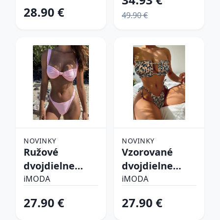
28.90 €
49.90 €
NOVINKY
NOVINKY
Ružové
Vzorované
dvojdielne
dvojdielne
plavky
plavky
iMODA
iMODA
27.90 €
27.90 €