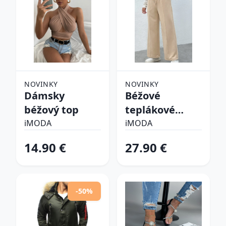
NOVINKY
NOVINKY
Dámsky
Béžové
béžový top
teplákové
nohavice
iMODA
iMODA
14.90 €
27.90 €
-50%