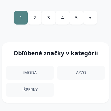
1
2
3
4
5
»
Obľúbené značky v kategórii
iMODA
AZZO
iŠPERKY