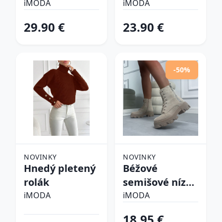
pyžamo
iMODA
iMODA
29.90 €
23.90 €
-50%
NOVINKY
NOVINKY
Hnedý pletený
Béžové
rolák
semišové nízke
čižmy
iMODA
iMODA
18.95 €