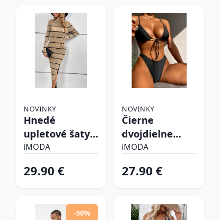
NOVINKY
NOVINKY
Hnedé
Čierne
upletové šaty
dvojdielne
prúžkované
plavky
iMODA
iMODA
29.90 €
27.90 €
-50%