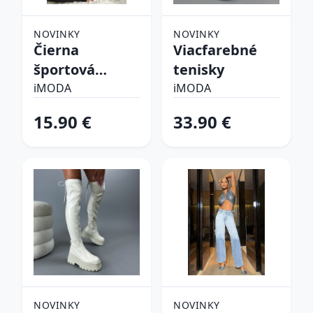
NOVINKY
NOVINKY
Čierna
Viacfarebné
športová
tenisky
podprsenka
iMODA
iMODA
15.90 €
33.90 €
NOVINKY
NOVINKY