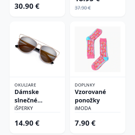
30.90 €
37.90 €
OKULIARE
DOPLNKY
Dámske
Vzorované
slnečné
ponožky
okuliare
iŠPERKY
iMODA
14.90 €
7.90 €