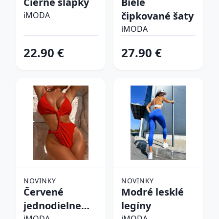
Čierne šľapky
Biele
čipkované šaty
iMODA
iMODA
22.90 €
27.90 €
NOVINKY
NOVINKY
Červené
Modré lesklé
jednodielne
legíny
iMODA
iMODA