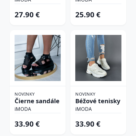
plavky
27.90 €
25.90 €
NOVINKY
NOVINKY
Čierne sandále
Béžové tenisky
iMODA
iMODA
33.90 €
33.90 €