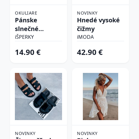
OKULIARE
NOVINKY
Pánske
Hnedé vysoké
slnečné
čižmy
okuliare
iŠPERKY
iMODA
14.90 €
42.90 €
NOVINKY
NOVINKY