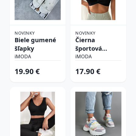
NOVINKY
NOVINKY
Biele gumené
Čierna
šľapky
športová
podprsenka
iMODA
iMODA
19.90 €
17.90 €