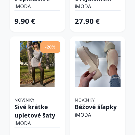
plavky
iMODA
iMODA
9.90 €
27.90 €
-20%
NOVINKY
NOVINKY
Sivé krátke
Béžové šľapky
upletové šaty
iMODA
iMODA