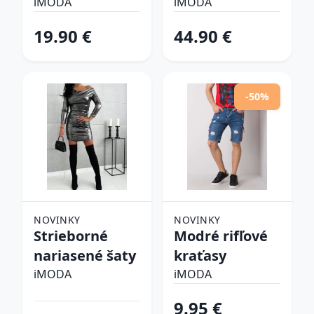
šlapky
iMODA
iMODA
19.90 €
44.90 €
-50%
NOVINKY
NOVINKY
Strieborné
Modré rifľové
nariasené šaty
kraťasy
iMODA
iMODA
9.95 €