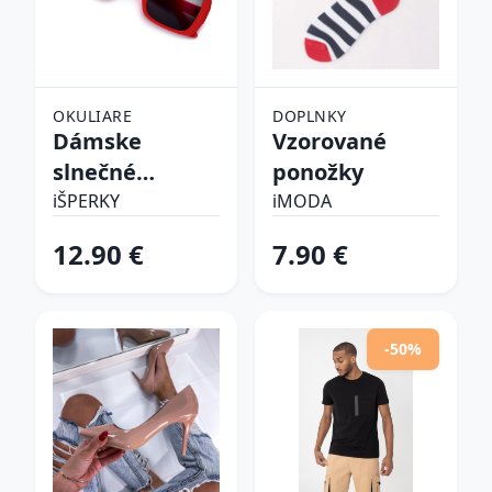
OKULIARE
DOPLNKY
Dámske
Vzorované
slnečné
ponožky
okuliare
iŠPERKY
iMODA
12.90 €
7.90 €
-50%