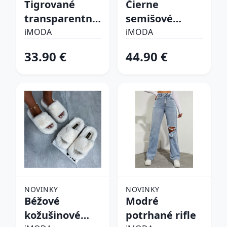
Tigrované
Čierne
transparentné
semišové
sandále
vysoké čižmy
iMODA
iMODA
33.90 €
44.90 €
NOVINKY
NOVINKY
Béžové
Modré
kožušinové
potrhané rifle