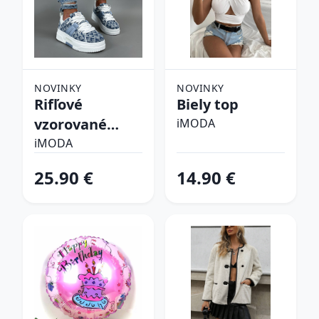
NOVINKY
NOVINKY
Rifľové
Biely top
vzorované
iMODA
tenisky
iMODA
25.90 €
14.90 €