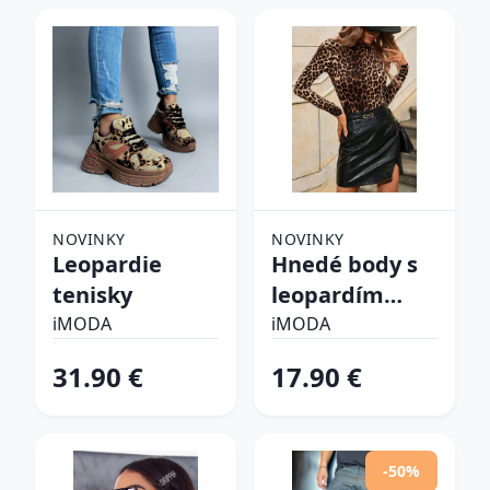
NOVINKY
NOVINKY
Leopardie
Hnedé body s
tenisky
leopardím
vzorom
iMODA
iMODA
31.90 €
17.90 €
-50%