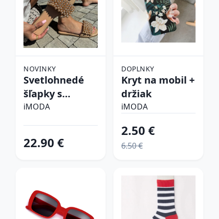
NOVINKY
DOPLNKY
Svetlohnedé
Kryt na mobil +
šľapky s
držiak
perličkami
iMODA
iMODA
2.50 €
22.90 €
6.50 €