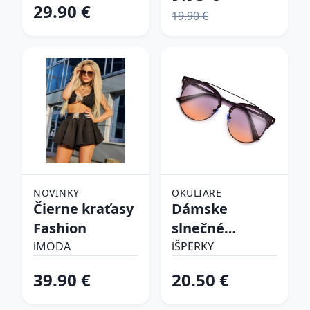
29.90 €
19.90 €
NOVINKY
OKULIARE
Čierne kraťasy
Dámske
Fashion
slnečné
okuliare
iMODA
iŠPERKY
39.90 €
20.50 €