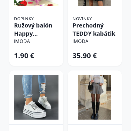
DOPLNKY
NOVINKY
Ružový balón
Prechodný
Happy
TEDDY kabátik
birthday
iMODA
iMODA
1.90 €
35.90 €