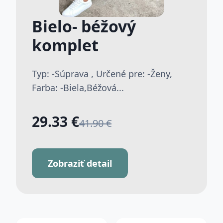
Bielo- béžový
komplet
Typ: -Súprava , Určené pre: -Ženy,
Farba: -Biela,Béžová...
29.33 €
41.90 €
Zobraziť detail