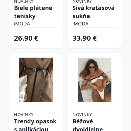
NOVINKY
NOVINKY
Biele plátené
Sivá kraťasová
tenisky
sukňa
iMODA
iMODA
26.90 €
33.90 €
NOVINKY
NOVINKY
Trendy opasok
Béžové
s aplikáciou
dvojdielne