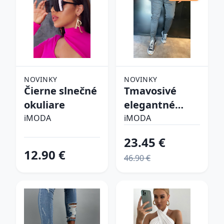
NOVINKY
NOVINKY
Čierne slnečné
Tmavosivé
okuliare
elegantné
nohavice
iMODA
iMODA
23.45 €
12.90 €
46.90 €