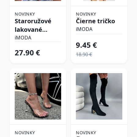
NOVINKY
NOVINKY
Staroružové
Čierne tričko
lakované
iMODA
lodičky
iMODA
9.45 €
27.90 €
18.90 €
NOVINKY
NOVINKY