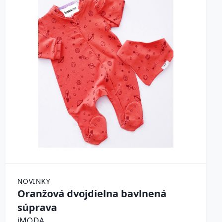
NOVINKY
Oranžová dvojdielna bavlnená
súprava
iMODA