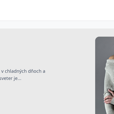
e v chladných dňoch a
eter je...