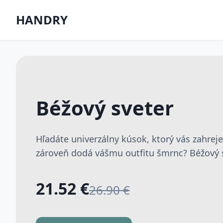
HANDRY
Béžový sveter
Hľadáte univerzálny kúsok, ktorý vás zahrej
zároveň dodá vášmu outfitu šmrnc? Béžový sv
21.52 €
26.90 €