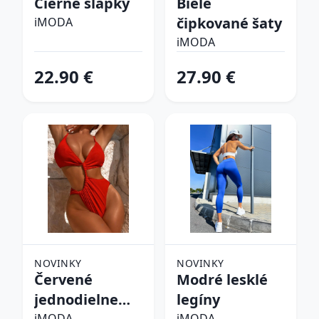
Čierne šľapky
Biele
čipkované šaty
iMODA
iMODA
22.90 €
27.90 €
NOVINKY
NOVINKY
Červené
Modré lesklé
jednodielne
legíny
iMODA
iMODA