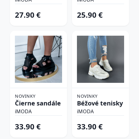
plavky
27.90 €
25.90 €
NOVINKY
NOVINKY
Čierne sandále
Béžové tenisky
iMODA
iMODA
33.90 €
33.90 €