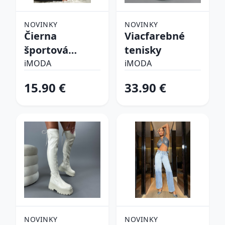
NOVINKY
NOVINKY
Čierna
Viacfarebné
športová
tenisky
podprsenka
iMODA
iMODA
15.90 €
33.90 €
NOVINKY
NOVINKY