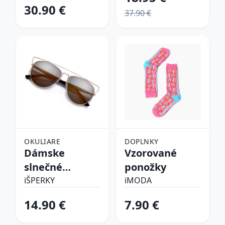
30.90 €
37.90 €
OKULIARE
DOPLNKY
Dámske
Vzorované
slnečné
ponožky
okuliare
iŠPERKY
iMODA
14.90 €
7.90 €