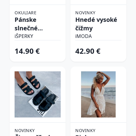
OKULIARE
NOVINKY
Pánske
Hnedé vysoké
slnečné
čižmy
okuliare
iŠPERKY
iMODA
14.90 €
42.90 €
NOVINKY
NOVINKY