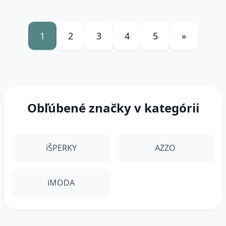
1
2
3
4
5
»
Obľúbené značky v kategórii
iŠPERKY
AZZO
iMODA