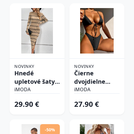
NOVINKY
NOVINKY
Hnedé
Čierne
upletové šaty
dvojdielne
prúžkované
plavky
iMODA
iMODA
29.90 €
27.90 €
-50%