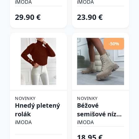
pyžamo
iMODA
iMODA
29.90 €
23.90 €
-50%
NOVINKY
NOVINKY
Hnedý pletený
Béžové
rolák
semišové nízke
čižmy
iMODA
iMODA
18.95 €