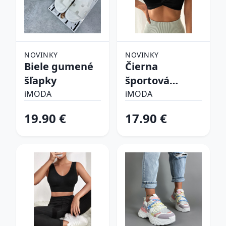
NOVINKY
NOVINKY
Biele gumené
Čierna
šľapky
športová
podprsenka
iMODA
iMODA
19.90 €
17.90 €