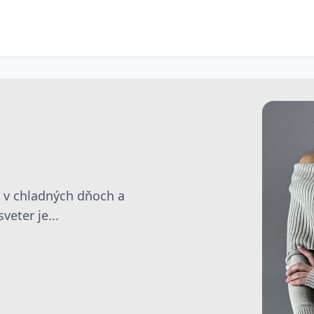
e v chladných dňoch a
eter je...