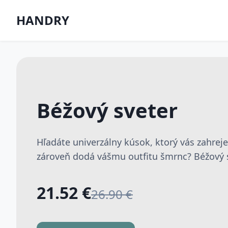
HANDRY
Béžový sveter
Hľadáte univerzálny kúsok, ktorý vás zahrej
zároveň dodá vášmu outfitu šmrnc? Béžový sv
21.52 €
26.90 €