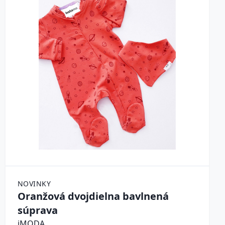
NOVINKY
Oranžová dvojdielna bavlnená
súprava
iMODA