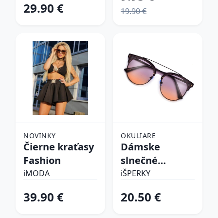
29.90 €
19.90 €
NOVINKY
OKULIARE
Čierne kraťasy
Dámske
Fashion
slnečné
okuliare
iMODA
iŠPERKY
39.90 €
20.50 €