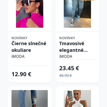
NOVINKY
NOVINKY
Čierne slnečné
Tmavosivé
okuliare
elegantné
nohavice
iMODA
iMODA
23.45 €
12.90 €
46.90 €