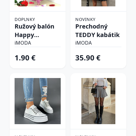
DOPLNKY
NOVINKY
Ružový balón
Prechodný
Happy
TEDDY kabátik
birthday
iMODA
iMODA
1.90 €
35.90 €