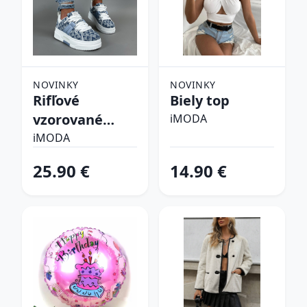
NOVINKY
NOVINKY
Rifľové
Biely top
vzorované
iMODA
tenisky
iMODA
25.90 €
14.90 €