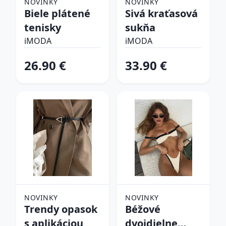
NOVINKY
NOVINKY
Biele plátené
Sivá kraťasová
tenisky
sukňa
iMODA
iMODA
26.90 €
33.90 €
NOVINKY
NOVINKY
Trendy opasok
Béžové
s aplikáciou
dvojdielne