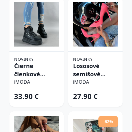
NOVINKY
NOVINKY
Čierne
Lososové
členkové
semišové
zateplené
lodičky
iMODA
iMODA
tenisky
33.90 €
27.90 €
-62%