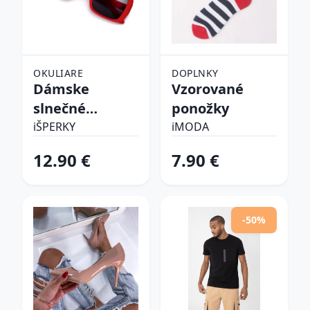
OKULIARE
DOPLNKY
Dámske
Vzorované
slnečné
ponožky
okuliare
iŠPERKY
iMODA
12.90 €
7.90 €
-50%