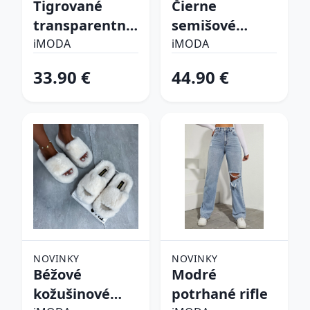
Tigrované
Čierne
transparentné
semišové
sandále
vysoké čižmy
iMODA
iMODA
33.90 €
44.90 €
NOVINKY
NOVINKY
Béžové
Modré
kožušinové
potrhané rifle