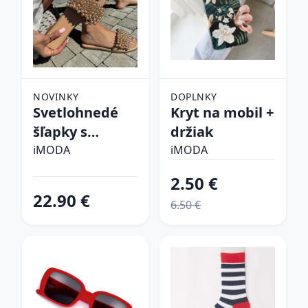
NOVINKY
DOPLNKY
Svetlohnedé
Kryt na mobil +
šľapky s
držiak
perličkami
iMODA
iMODA
2.50 €
22.90 €
6.50 €