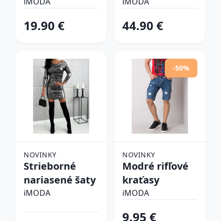
šlapky
iMODA
iMODA
19.90 €
44.90 €
-50%
NOVINKY
NOVINKY
Strieborné
Modré rifľové
nariasené šaty
kraťasy
iMODA
iMODA
9.95 €