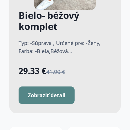
Bielo- béžový
komplet
Typ: -Súprava , Určené pre: -Ženy,
Farba: -Biela,Béžová...
29.33 €
41.90 €
Zobraziť detail