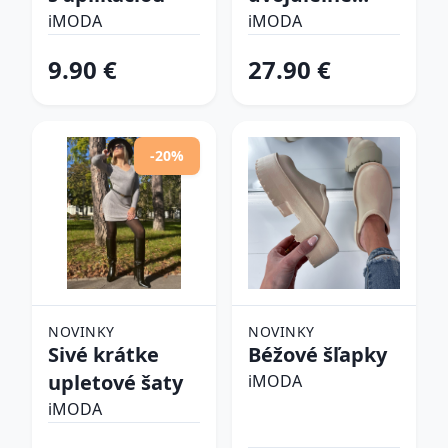
plavky
iMODA
iMODA
9.90 €
27.90 €
-20%
NOVINKY
NOVINKY
Sivé krátke
Béžové šľapky
upletové šaty
iMODA
iMODA