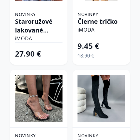
NOVINKY
NOVINKY
Staroružové
Čierne tričko
lakované
iMODA
lodičky
iMODA
9.45 €
27.90 €
18.90 €
NOVINKY
NOVINKY