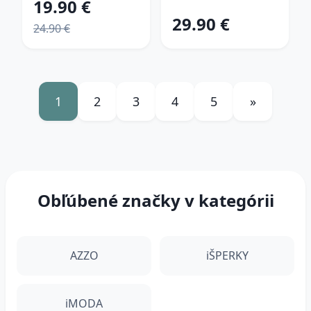
19.90 €
29.90 €
24.90 €
1
2
3
4
5
»
Obľúbené značky v kategórii
AZZO
iŠPERKY
iMODA