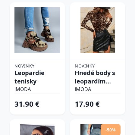
NOVINKY
NOVINKY
Leopardie
Hnedé body s
tenisky
leopardím
vzorom
iMODA
iMODA
31.90 €
17.90 €
-50%