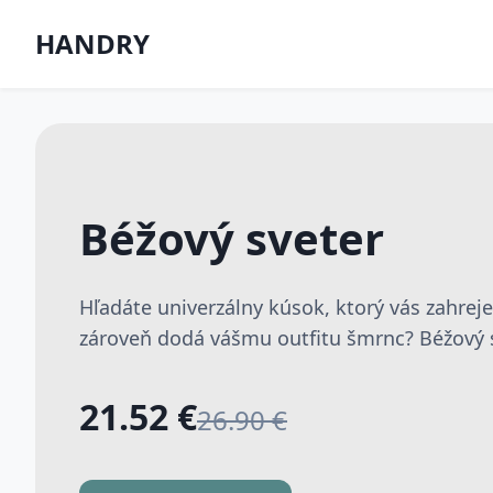
HANDRY
Béžový sveter
Hľadáte univerzálny kúsok, ktorý vás zahrej
zároveň dodá vášmu outfitu šmrnc? Béžový sv
21.52 €
26.90 €