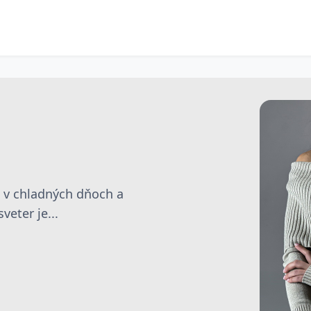
e v chladných dňoch a
eter je...