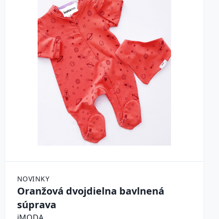
NOVINKY
Oranžová dvojdielna bavlnená
súprava
iMODA