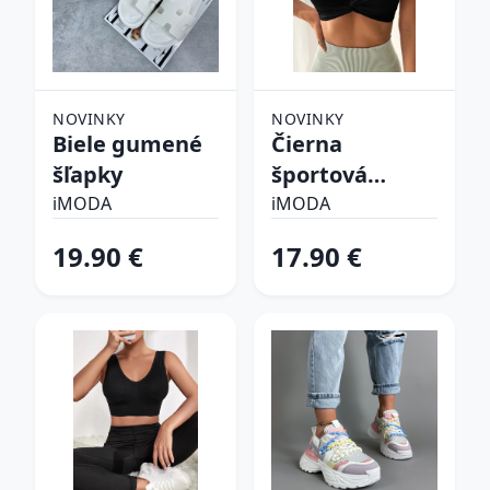
NOVINKY
NOVINKY
Biele gumené
Čierna
šľapky
športová
podprsenka
iMODA
iMODA
19.90 €
17.90 €