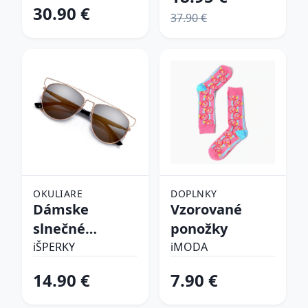
30.90 €
37.90 €
OKULIARE
DOPLNKY
Dámske
Vzorované
slnečné
ponožky
okuliare
iŠPERKY
iMODA
14.90 €
7.90 €