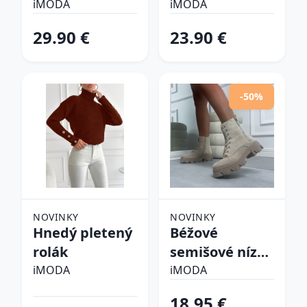
pyžamo
iMODA
iMODA
29.90 €
23.90 €
-50%
NOVINKY
NOVINKY
Hnedý pletený
Béžové
rolák
semišové nízke
čižmy
iMODA
iMODA
18.95 €