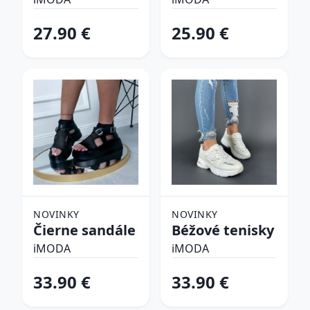
plavky
27.90 €
25.90 €
NOVINKY
NOVINKY
Čierne sandále
Béžové tenisky
iMODA
iMODA
33.90 €
33.90 €