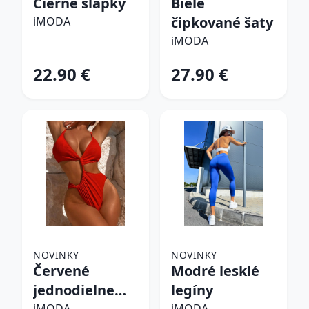
Čierne šľapky
Biele
čipkované šaty
iMODA
iMODA
22.90 €
27.90 €
NOVINKY
NOVINKY
Červené
Modré lesklé
jednodielne
legíny
iMODA
iMODA