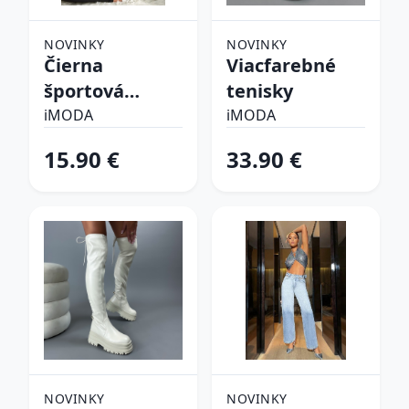
NOVINKY
NOVINKY
Čierna
Viacfarebné
športová
tenisky
podprsenka
iMODA
iMODA
15.90 €
33.90 €
NOVINKY
NOVINKY