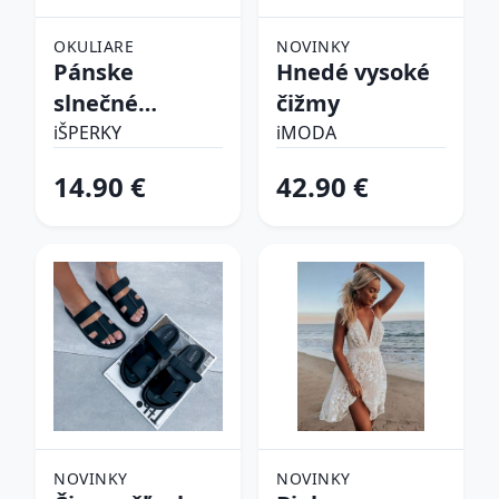
OKULIARE
NOVINKY
Pánske
Hnedé vysoké
slnečné
čižmy
okuliare
iŠPERKY
iMODA
14.90 €
42.90 €
NOVINKY
NOVINKY