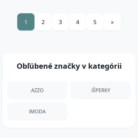
1
2
3
4
5
»
Obľúbené značky v kategórii
AZZO
iŠPERKY
iMODA