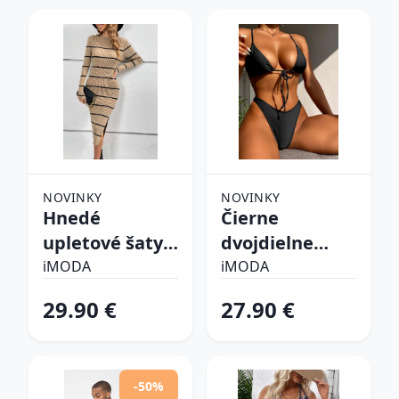
NOVINKY
NOVINKY
Hnedé
Čierne
upletové šaty
dvojdielne
prúžkované
plavky
iMODA
iMODA
29.90 €
27.90 €
-50%