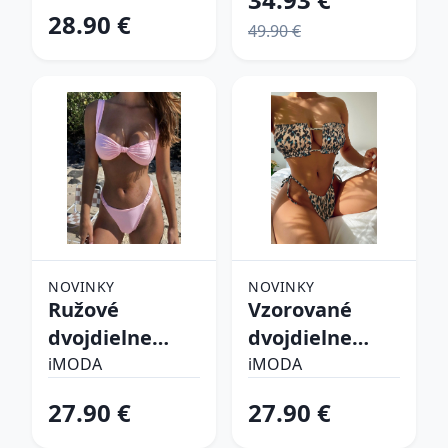
28.90 €
49.90 €
NOVINKY
NOVINKY
Ružové
Vzorované
dvojdielne
dvojdielne
plavky
plavky
iMODA
iMODA
27.90 €
27.90 €