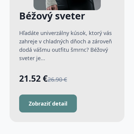
Béžový sveter
Hľadáte univerzálny kúsok, ktorý vás
zahreje v chladných dňoch a zároveň
dodá vášmu outfitu šmrnc? Béžový
sveter je...
21.52 €
26.90 €
Zobraziť detail