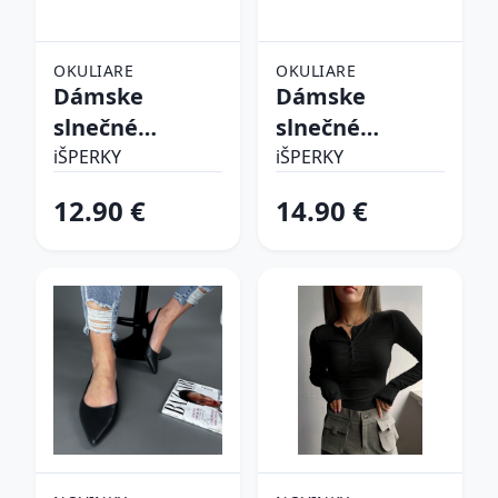
OKULIARE
OKULIARE
Dámske
Dámske
slnečné
slnečné
okuliare
okuliare
iŠPERKY
iŠPERKY
12.90 €
14.90 €