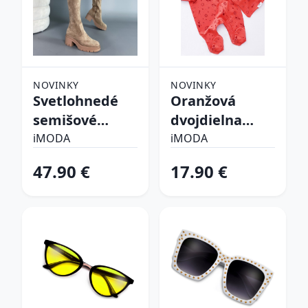
NOVINKY
NOVINKY
Svetlohnedé
Oranžová
semišové
dvojdielna
vysoké čižmy
bavlnená
iMODA
iMODA
súprava
47.90 €
17.90 €