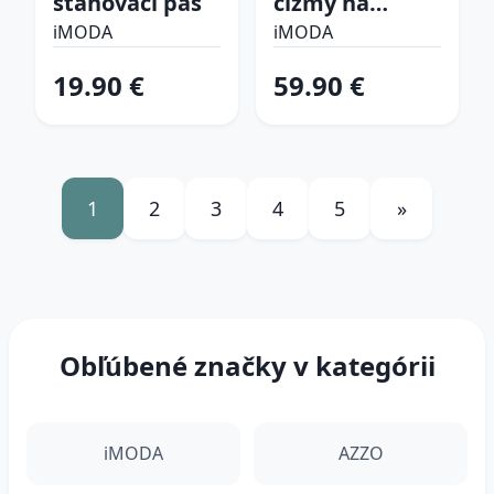
sťahovací pás
čižmy na
platforme
iMODA
iMODA
19.90 €
59.90 €
1
2
3
4
5
»
Obľúbené značky v kategórii
iMODA
AZZO