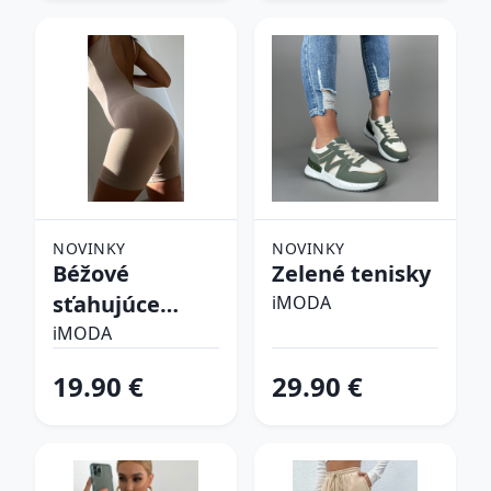
NOVINKY
NOVINKY
Béžové
Zelené tenisky
sťahujúce
iMODA
spodné prádlo
iMODA
19.90 €
29.90 €