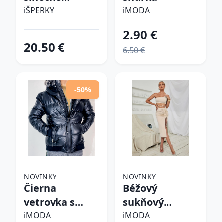
okuliare
iŠPERKY
iMODA
2.90 €
20.50 €
6.50 €
-50%
NOVINKY
NOVINKY
Čierna
Béžový
vetrovka s
sukňový
kapucňou
komplet
iMODA
iMODA