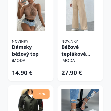
NOVINKY
NOVINKY
Dámsky
Béžové
béžový top
teplákové
nohavice
iMODA
iMODA
14.90 €
27.90 €
-50%