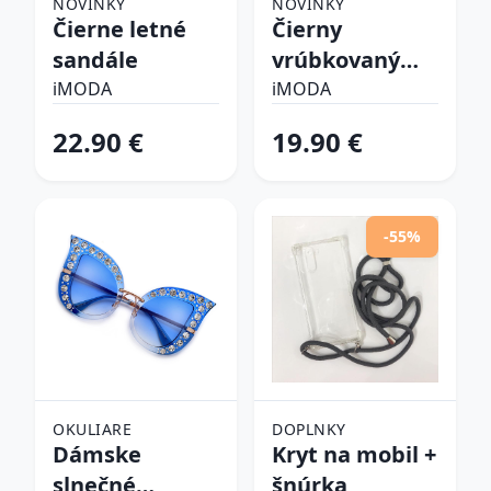
NOVINKY
NOVINKY
Čierne letné
Čierny
sandále
vrúbkovaný
top
iMODA
iMODA
22.90 €
19.90 €
-55%
OKULIARE
DOPLNKY
Dámske
Kryt na mobil +
slnečné
šnúrka