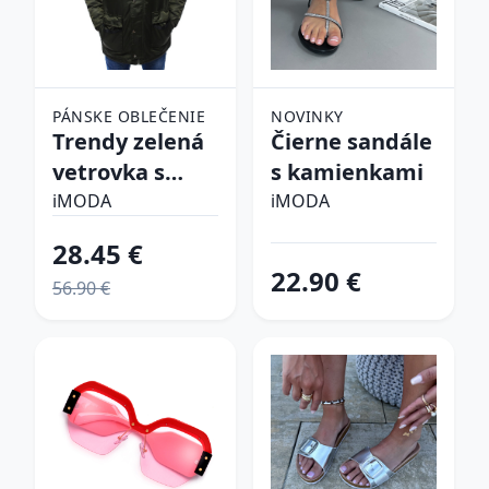
PÁNSKE OBLEČENIE
NOVINKY
Trendy zelená
Čierne sandále
vetrovka s
s kamienkami
kapucňou
iMODA
iMODA
28.45 €
22.90 €
56.90 €