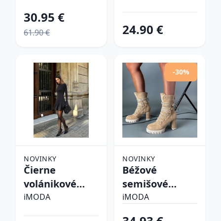
30.95 €
24.90 €
61.90 €
-30%
NOVINKY
NOVINKY
Čierne
Béžové
volánikové
semišové
šaty
kotníkové
iMODA
iMODA
čižmy
34.93 €