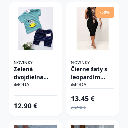
-50%
NOVINKY
NOVINKY
Zelená
Čierne šaty s
dvojdielna
leopardím
bavlnená
vzorom
iMODA
iMODA
súprava
13.45 €
12.90 €
26.90 €