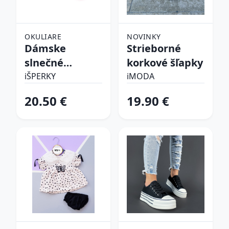
OKULIARE
NOVINKY
Dámske
Strieborné
slnečné
korkové šľapky
okuliare
iŠPERKY
iMODA
20.50 €
19.90 €