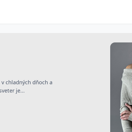
e v chladných dňoch a
eter je...