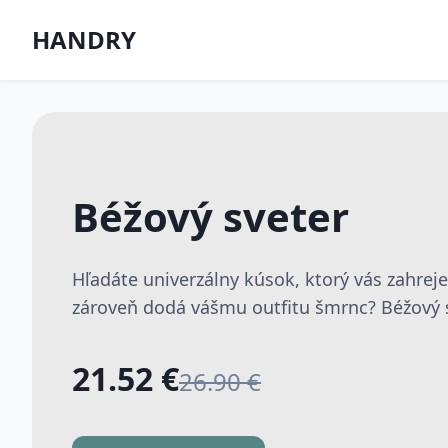
HANDRY
Béžový sveter
Hľadáte univerzálny kúsok, ktorý vás zahrej
zároveň dodá vášmu outfitu šmrnc? Béžový sv
21.52 €
26.90 €