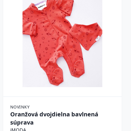
NOVINKY
Oranžová dvojdielna bavlnená
súprava
iMODA