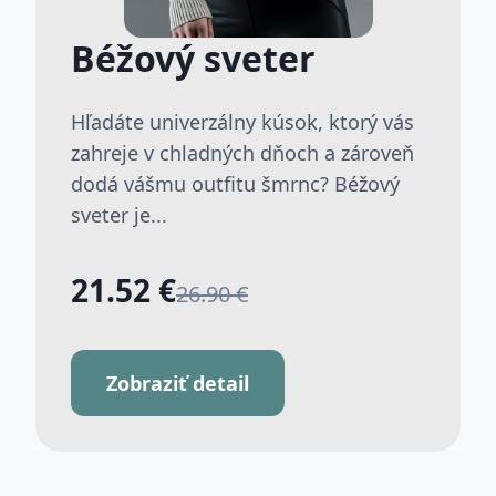
Béžový sveter
Hľadáte univerzálny kúsok, ktorý vás
zahreje v chladných dňoch a zároveň
dodá vášmu outfitu šmrnc? Béžový
sveter je...
21.52 €
26.90 €
Zobraziť detail