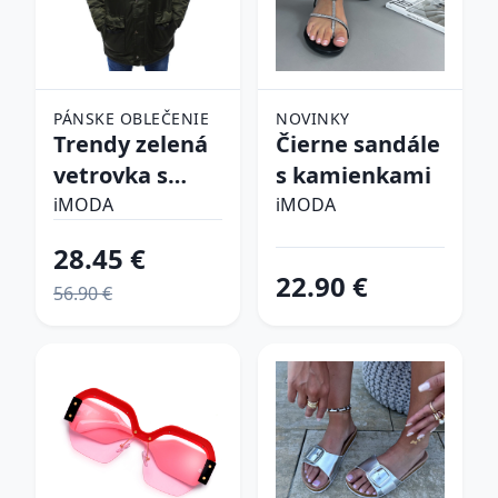
PÁNSKE OBLEČENIE
NOVINKY
Trendy zelená
Čierne sandále
vetrovka s
s kamienkami
kapucňou
iMODA
iMODA
28.45 €
22.90 €
56.90 €