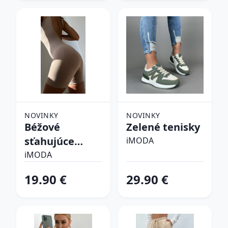
NOVINKY
NOVINKY
Béžové
Zelené tenisky
sťahujúce
iMODA
spodné prádlo
iMODA
19.90 €
29.90 €