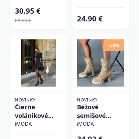
30.95 €
24.90 €
61.90 €
-30%
NOVINKY
NOVINKY
Čierne
Béžové
volánikové
semišové
šaty
kotníkové
iMODA
iMODA
čižmy
34.93 €