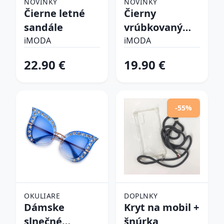
NOVINKY
NOVINKY
Čierne letné
Čierny
sandále
vrúbkovaný
top
iMODA
iMODA
22.90 €
19.90 €
-55%
OKULIARE
DOPLNKY
Dámske
Kryt na mobil +
slnečné
šnúrka