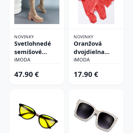
NOVINKY
NOVINKY
Svetlohnedé
Oranžová
semišové
dvojdielna
vysoké čižmy
bavlnená
iMODA
iMODA
súprava
47.90 €
17.90 €