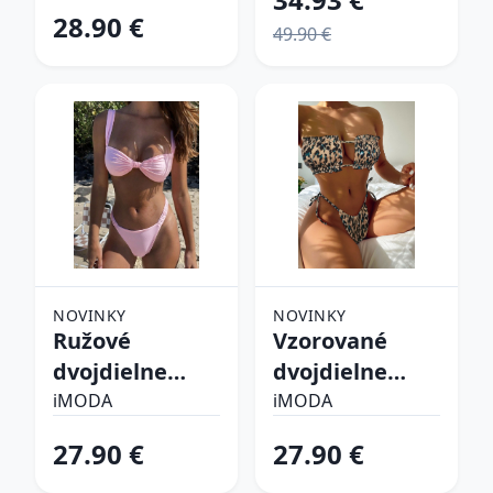
28.90 €
49.90 €
NOVINKY
NOVINKY
Ružové
Vzorované
dvojdielne
dvojdielne
plavky
plavky
iMODA
iMODA
27.90 €
27.90 €