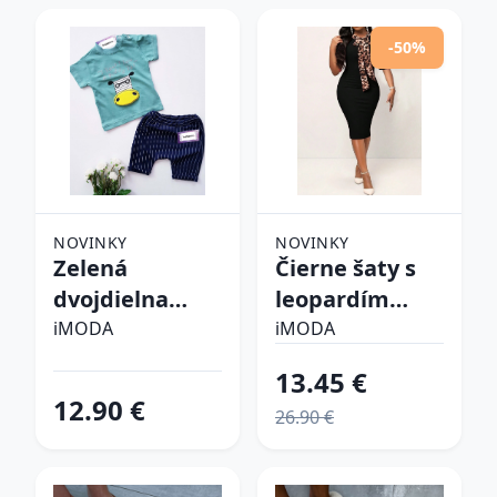
-50%
NOVINKY
NOVINKY
Zelená
Čierne šaty s
dvojdielna
leopardím
bavlnená
vzorom
iMODA
iMODA
súprava
13.45 €
12.90 €
26.90 €