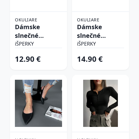
OKULIARE
OKULIARE
Dámske
Dámske
slnečné
slnečné
okuliare
okuliare
iŠPERKY
iŠPERKY
12.90 €
14.90 €