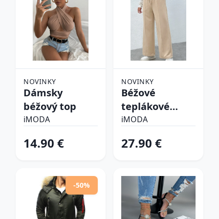
NOVINKY
NOVINKY
Dámsky
Béžové
béžový top
teplákové
nohavice
iMODA
iMODA
14.90 €
27.90 €
-50%