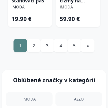
sťahovací pás
čižmy na
platforme
iMODA
iMODA
19.90 €
59.90 €
1
2
3
4
5
»
Obľúbené značky v kategórii
iMODA
AZZO