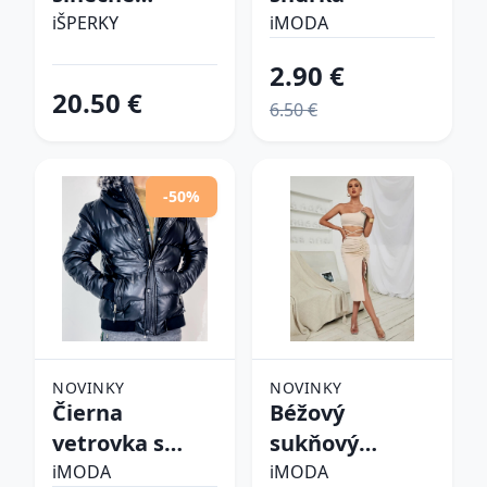
okuliare
iŠPERKY
iMODA
2.90 €
20.50 €
6.50 €
-50%
NOVINKY
NOVINKY
Čierna
Béžový
vetrovka s
sukňový
kapucňou
komplet
iMODA
iMODA