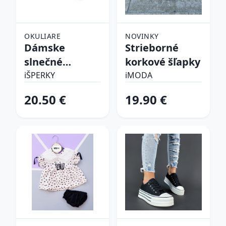
OKULIARE
NOVINKY
Dámske
Strieborné
slnečné
korkové šľapky
okuliare
iŠPERKY
iMODA
20.50 €
19.90 €