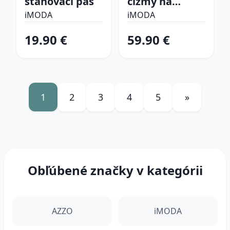
sťahovací pás
čižmy na
platforme
iMODA
iMODA
19.90 €
59.90 €
1
2
3
4
5
»
Obľúbené značky v kategórii
AZZO
iMODA