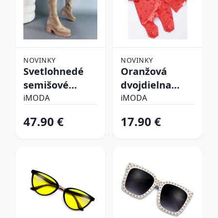
NOVINKY
NOVINKY
Svetlohnedé
Oranžová
semišové
dvojdielna
vysoké čižmy
bavlnená
iMODA
iMODA
súprava
47.90 €
17.90 €