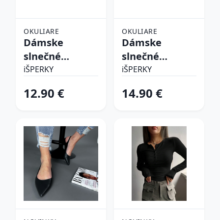
OKULIARE
OKULIARE
Dámske
Dámske
slnečné
slnečné
okuliare
okuliare
iŠPERKY
iŠPERKY
12.90 €
14.90 €