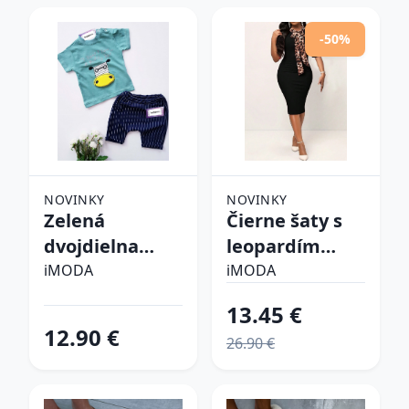
-50%
NOVINKY
NOVINKY
Zelená
Čierne šaty s
dvojdielna
leopardím
bavlnená
vzorom
iMODA
iMODA
súprava
13.45 €
12.90 €
26.90 €