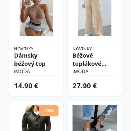
NOVINKY
NOVINKY
Dámsky
Béžové
béžový top
teplákové
nohavice
iMODA
iMODA
14.90 €
27.90 €
-50%