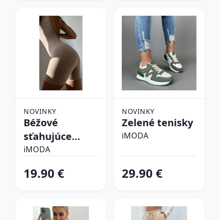
NOVINKY
NOVINKY
Béžové
Zelené tenisky
sťahujúce
iMODA
spodné prádlo
iMODA
19.90 €
29.90 €