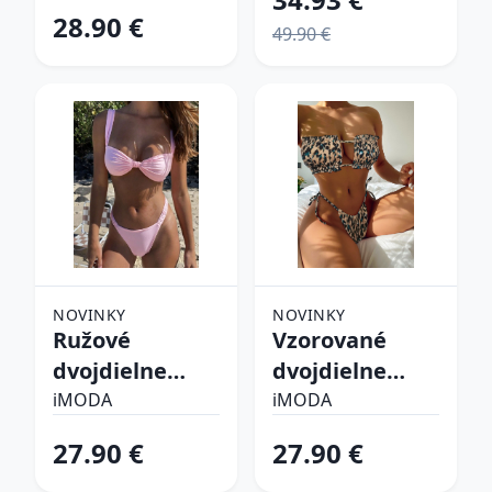
28.90 €
49.90 €
NOVINKY
NOVINKY
Ružové
Vzorované
dvojdielne
dvojdielne
plavky
plavky
iMODA
iMODA
27.90 €
27.90 €