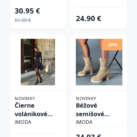
30.95 €
24.90 €
61.90 €
-30%
NOVINKY
NOVINKY
Čierne
Béžové
volánikové
semišové
šaty
kotníkové
iMODA
iMODA
čižmy
34.93 €