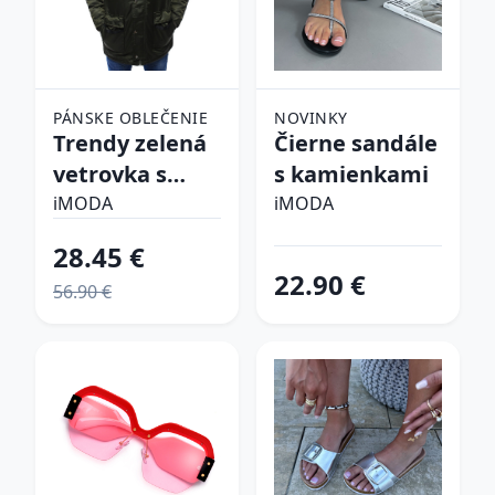
PÁNSKE OBLEČENIE
NOVINKY
Trendy zelená
Čierne sandále
vetrovka s
s kamienkami
kapucňou
iMODA
iMODA
28.45 €
22.90 €
56.90 €