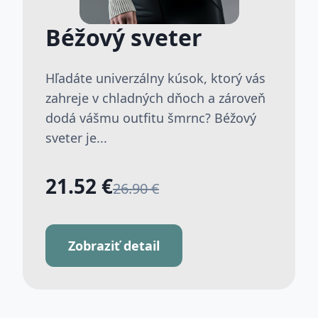
Béžový sveter
Hľadáte univerzálny kúsok, ktorý vás
zahreje v chladných dňoch a zároveň
dodá vášmu outfitu šmrnc? Béžový
sveter je...
21.52 €
26.90 €
Zobraziť detail