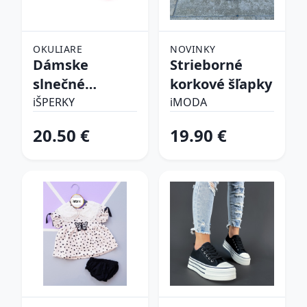
OKULIARE
NOVINKY
Dámske
Strieborné
slnečné
korkové šľapky
okuliare
iŠPERKY
iMODA
20.50 €
19.90 €