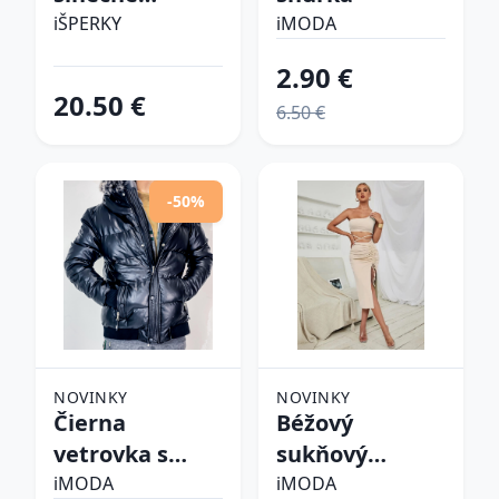
okuliare
iŠPERKY
iMODA
2.90 €
20.50 €
6.50 €
-50%
NOVINKY
NOVINKY
Čierna
Béžový
vetrovka s
sukňový
kapucňou
komplet
iMODA
iMODA