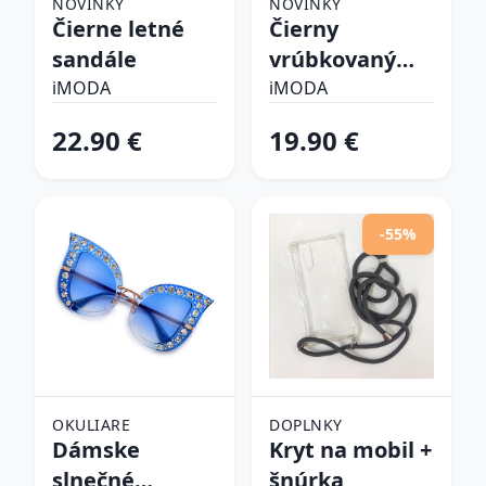
NOVINKY
NOVINKY
Čierne letné
Čierny
sandále
vrúbkovaný
top
iMODA
iMODA
22.90 €
19.90 €
-55%
OKULIARE
DOPLNKY
Dámske
Kryt na mobil +
slnečné
šnúrka