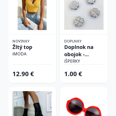
NOVINKY
DOPLNKY
Žltý top
Doplnok na
obojok -
iMODA
Štvorlístok
iŠPERKY
12.90 €
1.00 €