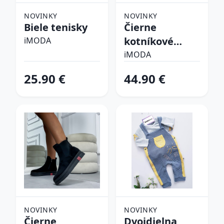
NOVINKY
NOVINKY
Biele tenisky
Čierne
kotníkové
iMODA
čižmy
iMODA
25.90 €
44.90 €
NOVINKY
NOVINKY
Čierne
Dvojdielna