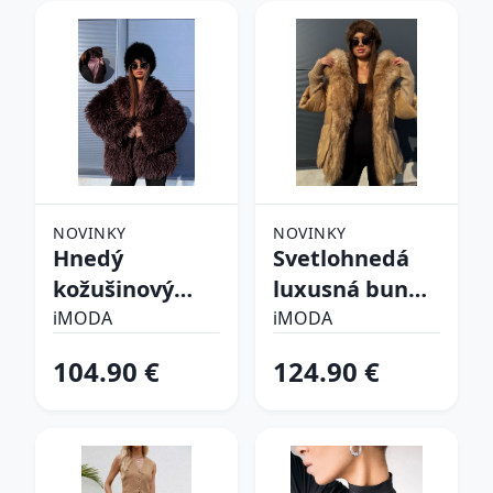
NOVINKY
NOVINKY
Hnedý
Svetlohnedá
kožušinový
luxusná bunda
kabát CHOCO
s kožušinou
iMODA
iMODA
104.90 €
124.90 €