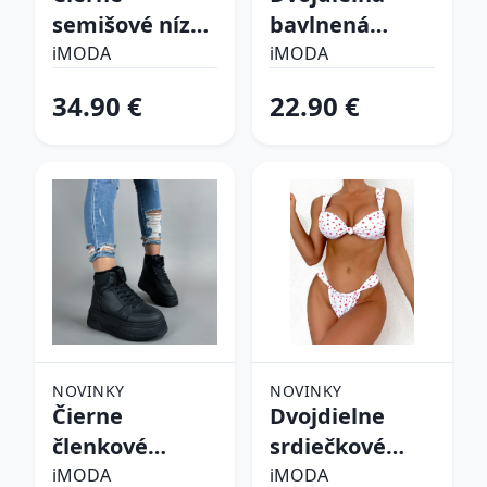
semišové nízke
bavlnená
čižmy
súprava
iMODA
iMODA
34.90 €
22.90 €
NOVINKY
NOVINKY
Čierne
Dvojdielne
členkové
srdiečkové
zateplené
plavky
iMODA
iMODA