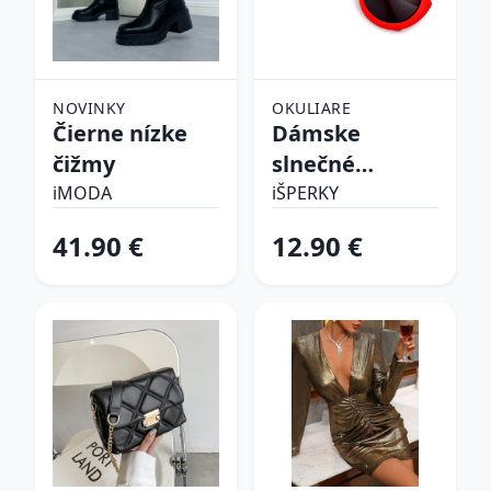
NOVINKY
OKULIARE
Čierne nízke
Dámske
čižmy
slnečné
okuliare
iMODA
iŠPERKY
41.90 €
12.90 €