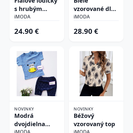
Fialové lodičky
Biele
s hrubým
vzorované dlhé
opätkom
šaty
iMODA
iMODA
24.90 €
28.90 €
NOVINKY
NOVINKY
Modrá
Béžový
dvojdielna
vzorovaný top
bavlnená
iMODA
iMODA