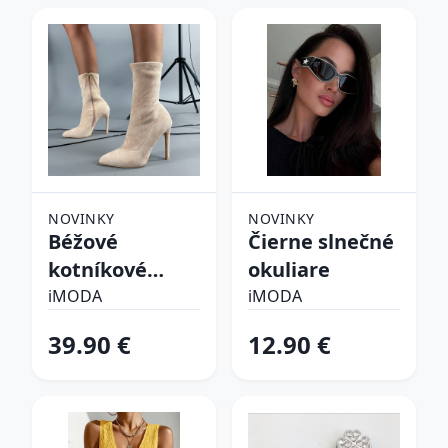
NOVINKY
NOVINKY
Béžové
Čierne slnečné
kotníkové
okuliare
čižmy
iMODA
iMODA
39.90 €
12.90 €