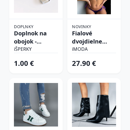
DOPLNKY
NOVINKY
Doplnok na
Fialové
obojok -
dvojdielne
Srdiečko
plavky
iŠPERKY
iMODA
1.00 €
27.90 €