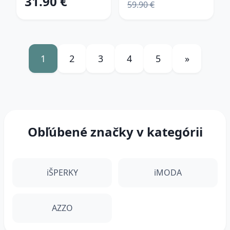
31.90 €
59.90 €
1
2
3
4
5
»
Obľúbené značky v kategórii
iŠPERKY
iMODA
AZZO