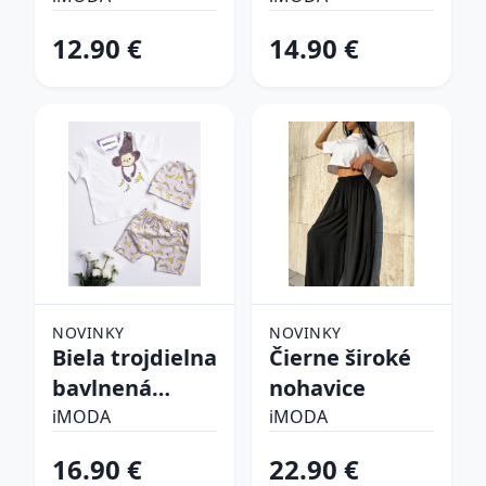
súprava
12.90 €
14.90 €
NOVINKY
NOVINKY
Biela trojdielna
Čierne široké
bavlnená
nohavice
súprava
iMODA
iMODA
16.90 €
22.90 €