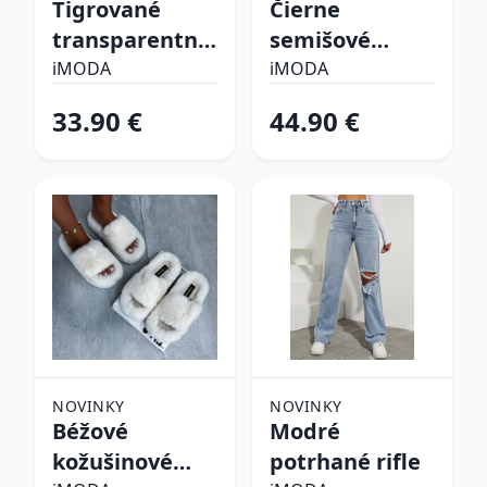
Tigrované
Čierne
transparentné
semišové
sandále
vysoké čižmy
iMODA
iMODA
33.90 €
44.90 €
NOVINKY
NOVINKY
Béžové
Modré
kožušinové
potrhané rifle