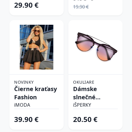
29.90 €
19.90 €
NOVINKY
OKULIARE
Čierne kraťasy
Dámske
Fashion
slnečné
okuliare
iMODA
iŠPERKY
39.90 €
20.50 €