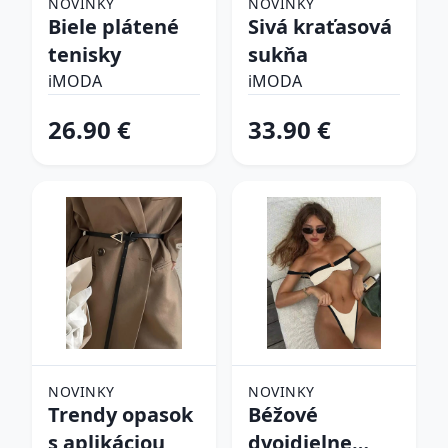
NOVINKY
NOVINKY
Biele plátené
Sivá kraťasová
tenisky
sukňa
iMODA
iMODA
26.90 €
33.90 €
NOVINKY
NOVINKY
Trendy opasok
Béžové
s aplikáciou
dvojdielne