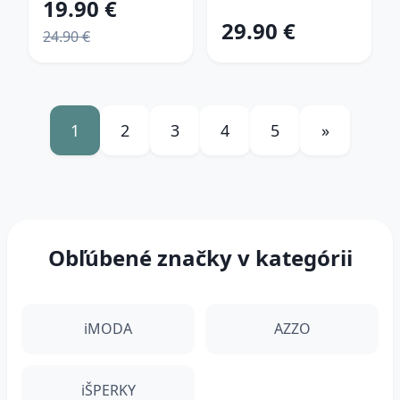
19.90 €
29.90 €
24.90 €
1
2
3
4
5
»
Obľúbené značky v kategórii
iMODA
AZZO
iŠPERKY