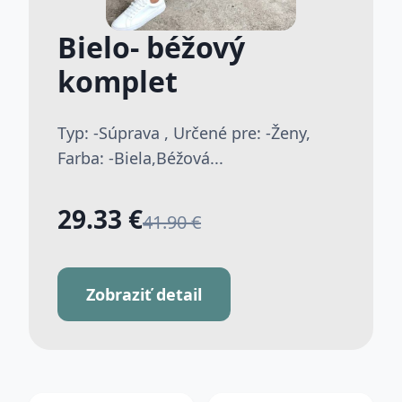
Bielo- béžový
komplet
Typ: -Súprava , Určené pre: -Ženy,
Farba: -Biela,Béžová...
29.33 €
41.90 €
Zobraziť detail