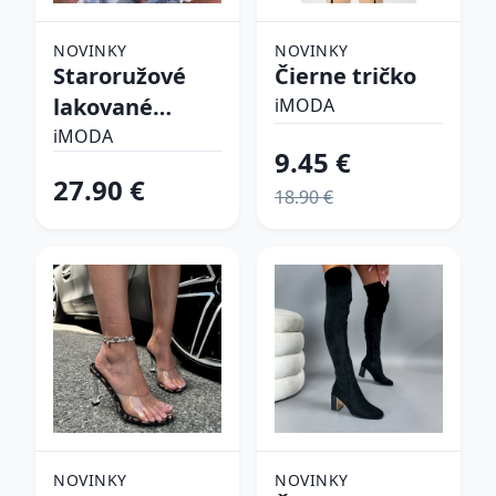
NOVINKY
NOVINKY
Staroružové
Čierne tričko
lakované
iMODA
lodičky
iMODA
9.45 €
27.90 €
18.90 €
NOVINKY
NOVINKY