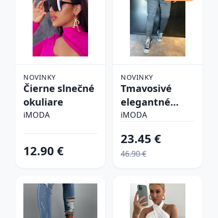
NOVINKY
NOVINKY
Čierne slnečné
Tmavosivé
okuliare
elegantné
nohavice
iMODA
iMODA
23.45 €
12.90 €
46.90 €