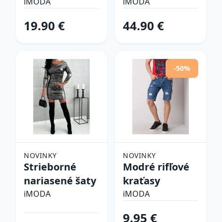
šlapky
iMODA
iMODA
19.90 €
44.90 €
-50%
NOVINKY
NOVINKY
Strieborné
Modré rifľové
nariasené šaty
kraťasy
iMODA
iMODA
9.95 €