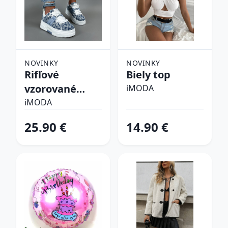
NOVINKY
NOVINKY
Rifľové
Biely top
vzorované
iMODA
tenisky
iMODA
25.90 €
14.90 €