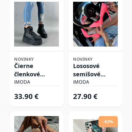
NOVINKY
NOVINKY
Čierne
Lososové
členkové
semišové
zateplené
lodičky
iMODA
iMODA
tenisky
33.90 €
27.90 €
-62%