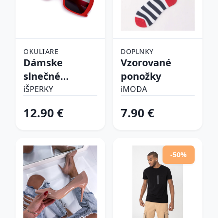
OKULIARE
DOPLNKY
Dámske
Vzorované
slnečné
ponožky
okuliare
iŠPERKY
iMODA
12.90 €
7.90 €
-50%