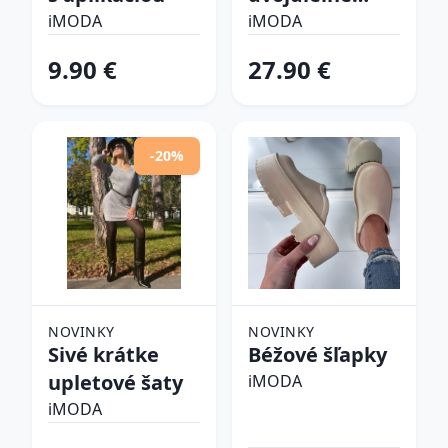
plavky
iMODA
iMODA
9.90 €
27.90 €
-20%
NOVINKY
NOVINKY
Sivé krátke
Béžové šľapky
upletové šaty
iMODA
iMODA