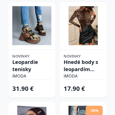
NOVINKY
NOVINKY
Leopardie
Hnedé body s
tenisky
leopardím
vzorom
iMODA
iMODA
31.90 €
17.90 €
-50%