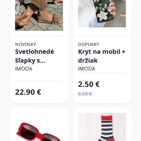
NOVINKY
DOPLNKY
Svetlohnedé
Kryt na mobil +
šľapky s
držiak
perličkami
iMODA
iMODA
2.50 €
22.90 €
6.50 €