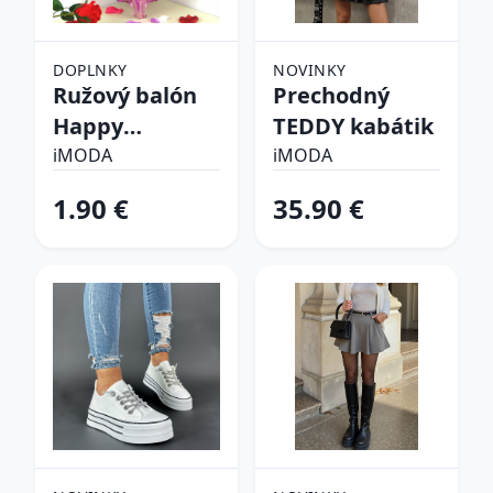
DOPLNKY
NOVINKY
Ružový balón
Prechodný
Happy
TEDDY kabátik
birthday
iMODA
iMODA
1.90 €
35.90 €