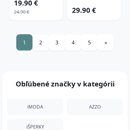
19.90 €
29.90 €
24.90 €
1
2
3
4
5
»
Obľúbené značky v kategórii
iMODA
AZZO
iŠPERKY