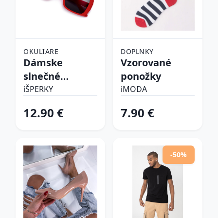
OKULIARE
DOPLNKY
Dámske
Vzorované
slnečné
ponožky
okuliare
iŠPERKY
iMODA
12.90 €
7.90 €
-50%