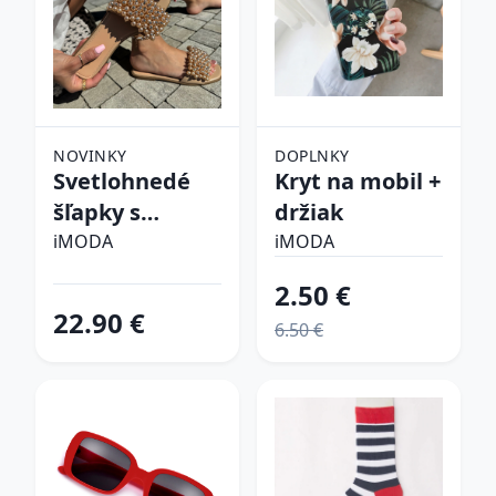
NOVINKY
DOPLNKY
Svetlohnedé
Kryt na mobil +
šľapky s
držiak
perličkami
iMODA
iMODA
2.50 €
22.90 €
6.50 €