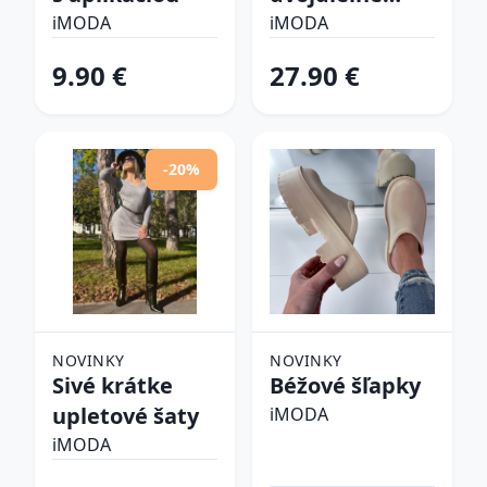
plavky
iMODA
iMODA
9.90 €
27.90 €
-20%
NOVINKY
NOVINKY
Sivé krátke
Béžové šľapky
upletové šaty
iMODA
iMODA