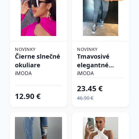
NOVINKY
NOVINKY
Čierne slnečné
Tmavosivé
okuliare
elegantné
nohavice
iMODA
iMODA
23.45 €
12.90 €
46.90 €