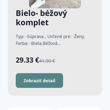
Bielo- béžový
komplet
Typ: -Súprava , Určené pre: -Ženy,
Farba: -Biela,Béžová...
29.33 €
41.90 €
Zobraziť detail