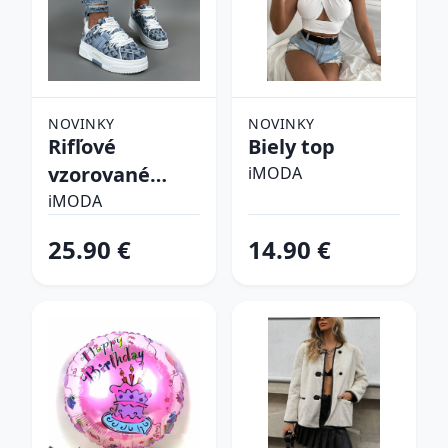
NOVINKY
NOVINKY
Rifľové
Biely top
vzorované
iMODA
tenisky
iMODA
25.90 €
14.90 €