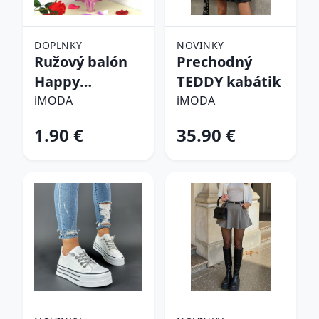
DOPLNKY
NOVINKY
Ružový balón
Prechodný
Happy
TEDDY kabátik
birthday
iMODA
iMODA
1.90 €
35.90 €