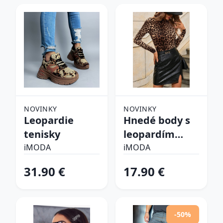
NOVINKY
NOVINKY
Leopardie
Hnedé body s
tenisky
leopardím
vzorom
iMODA
iMODA
31.90 €
17.90 €
-50%