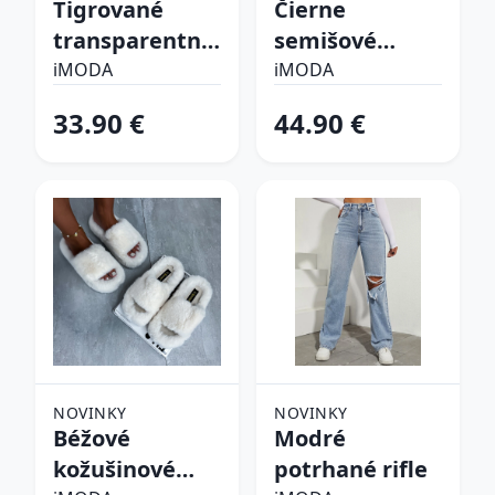
Tigrované
Čierne
transparentné
semišové
sandále
vysoké čižmy
iMODA
iMODA
33.90 €
44.90 €
NOVINKY
NOVINKY
Béžové
Modré
kožušinové
potrhané rifle