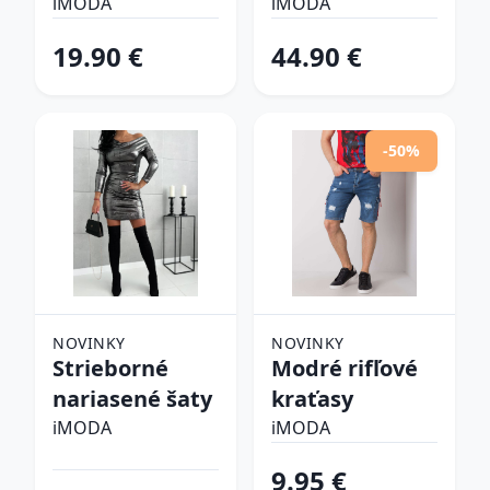
šlapky
iMODA
iMODA
19.90 €
44.90 €
-50%
NOVINKY
NOVINKY
Strieborné
Modré rifľové
nariasené šaty
kraťasy
iMODA
iMODA
9.95 €