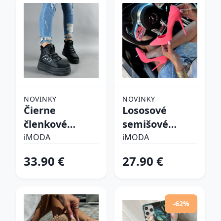
NOVINKY
NOVINKY
Čierne
Lososové
členkové
semišové
zateplené
lodičky
iMODA
iMODA
tenisky
33.90 €
27.90 €
-62%