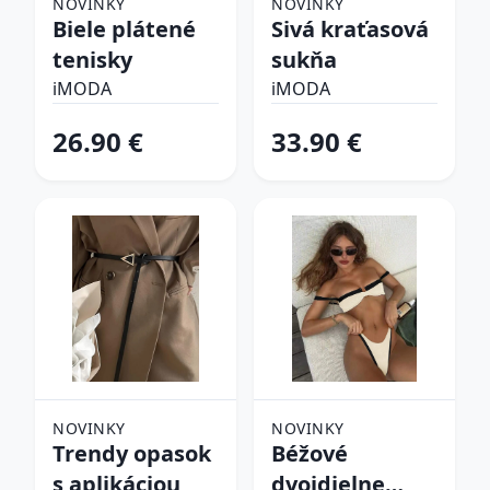
NOVINKY
NOVINKY
Biele plátené
Sivá kraťasová
tenisky
sukňa
iMODA
iMODA
26.90 €
33.90 €
NOVINKY
NOVINKY
Trendy opasok
Béžové
s aplikáciou
dvojdielne