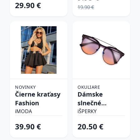
29.90 €
19.90 €
NOVINKY
OKULIARE
Čierne kraťasy
Dámske
Fashion
slnečné
okuliare
iMODA
iŠPERKY
39.90 €
20.50 €