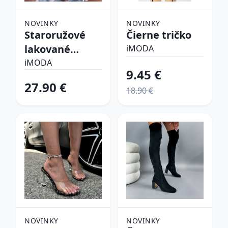
NOVINKY
NOVINKY
Staroružové
Čierne tričko
lakované
iMODA
lodičky
iMODA
9.45 €
27.90 €
18.90 €
NOVINKY
NOVINKY