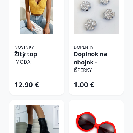
NOVINKY
DOPLNKY
Žltý top
Doplnok na
obojok -
iMODA
Štvorlístok
iŠPERKY
12.90 €
1.00 €