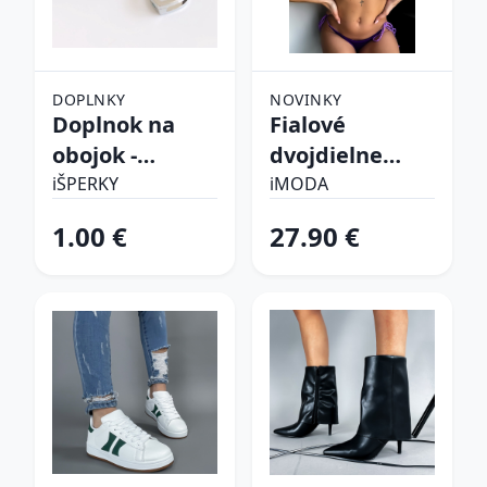
DOPLNKY
NOVINKY
Doplnok na
Fialové
obojok -
dvojdielne
Srdiečko
plavky
iŠPERKY
iMODA
1.00 €
27.90 €