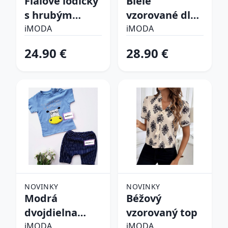
Fialové lodičky
Biele
s hrubým
vzorované dlhé
opätkom
šaty
iMODA
iMODA
24.90 €
28.90 €
NOVINKY
NOVINKY
Modrá
Béžový
dvojdielna
vzorovaný top
bavlnená
iMODA
iMODA