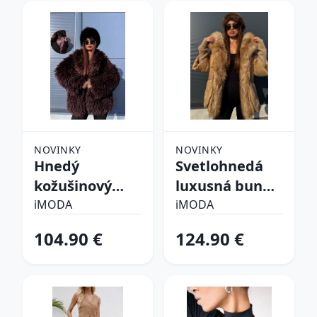
NOVINKY
NOVINKY
Hnedý
Svetlohnedá
kožušinový
luxusná bunda
kabát CHOCO
s kožušinou
iMODA
iMODA
104.90 €
124.90 €