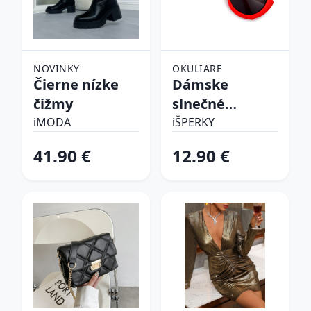
NOVINKY
OKULIARE
Čierne nízke
Dámske
čižmy
slnečné
okuliare
iMODA
iŠPERKY
41.90 €
12.90 €