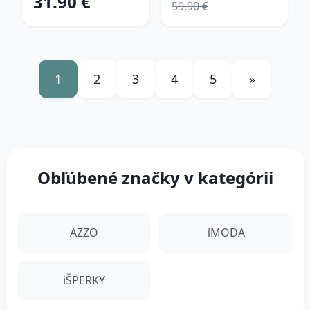
31.90 €
59.90 €
1
2
3
4
5
»
Obľúbené značky v kategórii
AZZO
iMODA
iŠPERKY