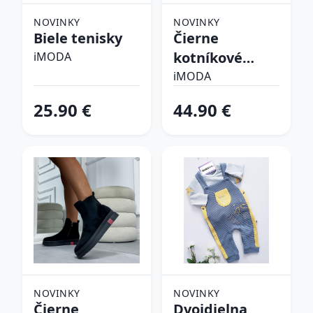
NOVINKY
NOVINKY
Biele tenisky
Čierne
kotníkové
iMODA
čižmy
iMODA
25.90 €
44.90 €
NOVINKY
NOVINKY
Čierne
Dvojdielna