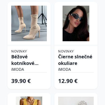
NOVINKY
NOVINKY
Béžové
Čierne slnečné
kotníkové
okuliare
čižmy
iMODA
iMODA
39.90 €
12.90 €