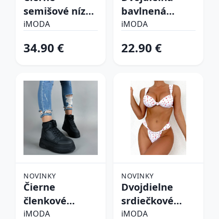
semišové nízke
bavlnená
čižmy
súprava
iMODA
iMODA
34.90 €
22.90 €
NOVINKY
NOVINKY
Čierne
Dvojdielne
členkové
srdiečkové
zateplené
plavky
iMODA
iMODA