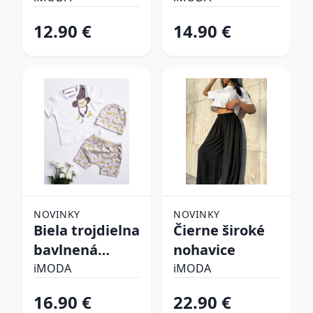
súprava
12.90 €
14.90 €
NOVINKY
NOVINKY
Biela trojdielna
Čierne široké
bavlnená
nohavice
súprava
iMODA
iMODA
16.90 €
22.90 €