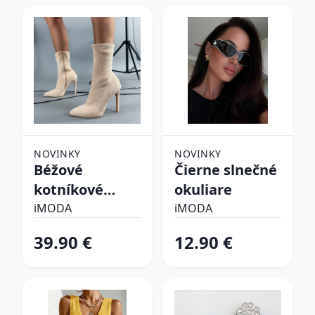
NOVINKY
NOVINKY
Béžové
Čierne slnečné
kotníkové
okuliare
čižmy
iMODA
iMODA
39.90 €
12.90 €