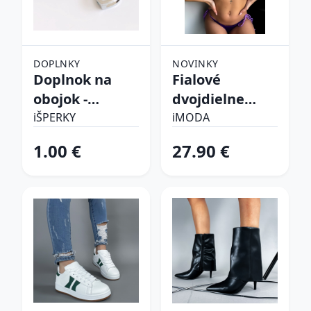
DOPLNKY
NOVINKY
Doplnok na
Fialové
obojok -
dvojdielne
Srdiečko
plavky
iŠPERKY
iMODA
1.00 €
27.90 €