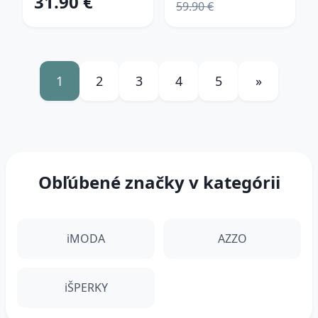
31.90 €
59.90 €
1
2
3
4
5
»
Obľúbené značky v kategórii
iMODA
AZZO
iŠPERKY