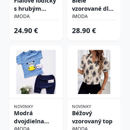
Fialové lodičky
Biele
s hrubým
vzorované dlhé
opätkom
šaty
iMODA
iMODA
24.90 €
28.90 €
NOVINKY
NOVINKY
Modrá
Béžový
dvojdielna
vzorovaný top
bavlnená
iMODA
iMODA