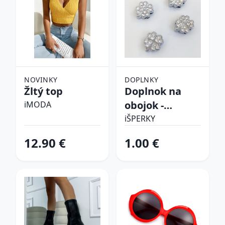
NOVINKY
DOPLNKY
Žltý top
Doplnok na
obojok -
iMODA
Štvorlístok
iŠPERKY
12.90 €
1.00 €