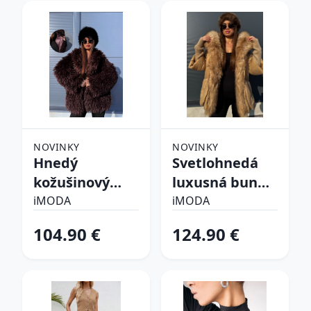
NOVINKY
NOVINKY
Hnedý
Svetlohnedá
kožušinový
luxusná bunda
kabát CHOCO
s kožušinou
iMODA
iMODA
104.90 €
124.90 €