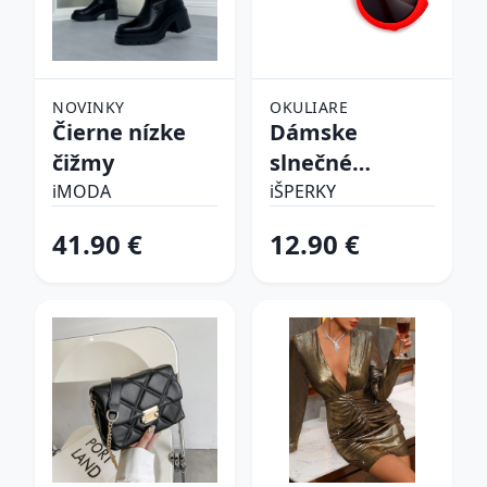
NOVINKY
OKULIARE
Čierne nízke
Dámske
čižmy
slnečné
okuliare
iMODA
iŠPERKY
41.90 €
12.90 €