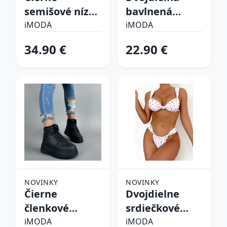
semišové nízke
bavlnená
čižmy
súprava
iMODA
iMODA
34.90 €
22.90 €
NOVINKY
NOVINKY
Čierne
Dvojdielne
členkové
srdiečkové
zateplené
plavky
iMODA
iMODA