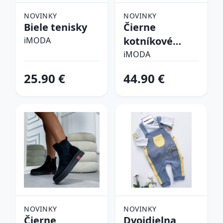
NOVINKY
NOVINKY
Biele tenisky
Čierne
kotníkové
iMODA
čižmy
iMODA
25.90 €
44.90 €
NOVINKY
NOVINKY
Čierne
Dvojdielna