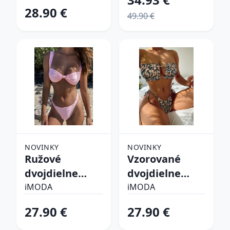
28.90 €
49.90 €
NOVINKY
NOVINKY
Ružové
Vzorované
dvojdielne
dvojdielne
plavky
plavky
iMODA
iMODA
27.90 €
27.90 €