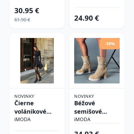
30.95 €
24.90 €
61.90 €
-30%
NOVINKY
NOVINKY
Čierne
Béžové
volánikové
semišové
šaty
kotníkové
iMODA
iMODA
čižmy
34.93 €