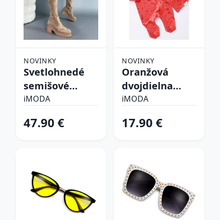
NOVINKY
NOVINKY
Svetlohnedé
Oranžová
semišové
dvojdielna
vysoké čižmy
bavlnená
iMODA
iMODA
súprava
47.90 €
17.90 €