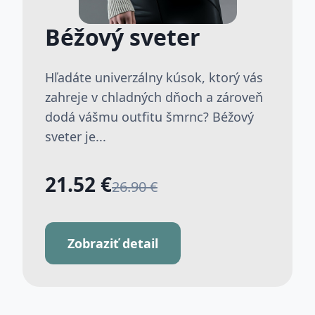
Béžový sveter
Hľadáte univerzálny kúsok, ktorý vás
zahreje v chladných dňoch a zároveň
dodá vášmu outfitu šmrnc? Béžový
sveter je...
21.52 €
26.90 €
Zobraziť detail