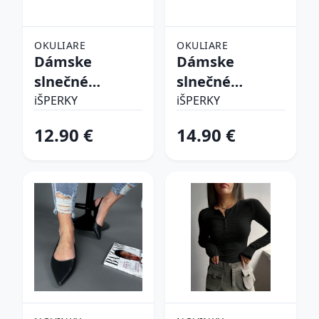
OKULIARE
OKULIARE
Dámske
Dámske
slnečné
slnečné
okuliare
okuliare
iŠPERKY
iŠPERKY
12.90 €
14.90 €