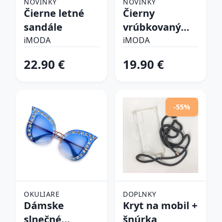
NOVINKY
NOVINKY
Čierne letné
Čierny
sandále
vrúbkovaný
top
iMODA
iMODA
22.90 €
19.90 €
-55%
OKULIARE
DOPLNKY
Dámske
Kryt na mobil +
slnečné
šnúrka