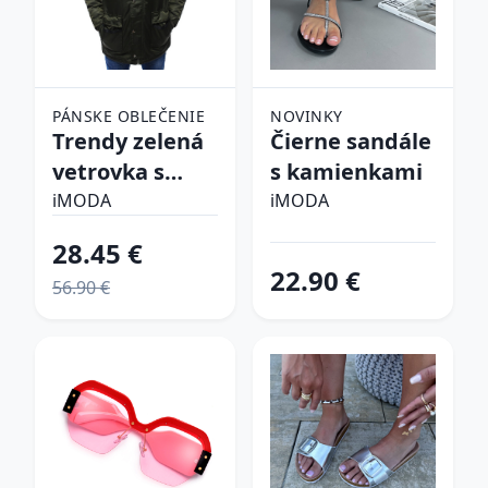
PÁNSKE OBLEČENIE
NOVINKY
Trendy zelená
Čierne sandále
vetrovka s
s kamienkami
kapucňou
iMODA
iMODA
28.45 €
22.90 €
56.90 €