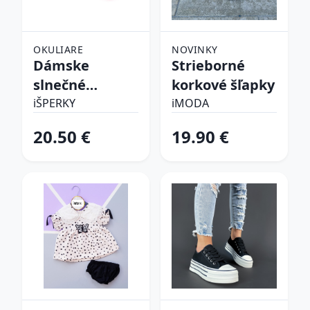
OKULIARE
NOVINKY
Dámske
Strieborné
slnečné
korkové šľapky
okuliare
iŠPERKY
iMODA
20.50 €
19.90 €