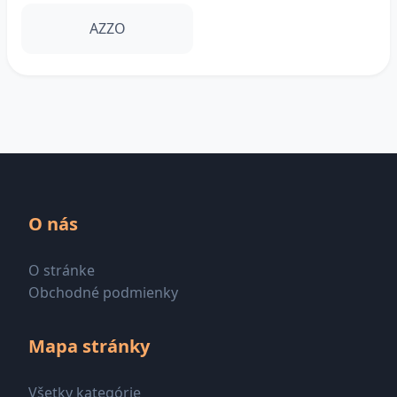
AZZO
O nás
O stránke
Obchodné podmienky
Mapa stránky
Všetky kategórie