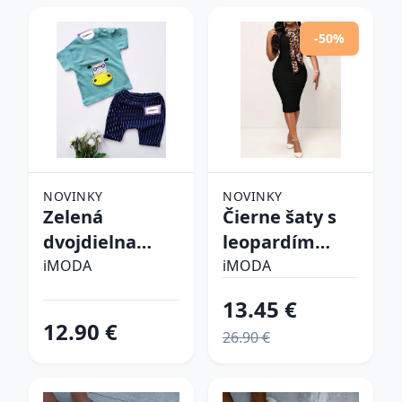
-50%
NOVINKY
NOVINKY
Zelená
Čierne šaty s
dvojdielna
leopardím
bavlnená
vzorom
iMODA
iMODA
súprava
13.45 €
12.90 €
26.90 €