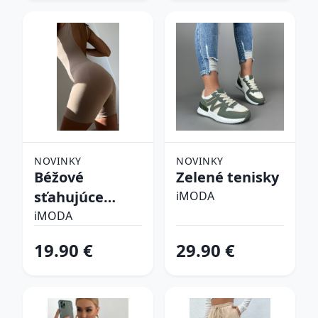
NOVINKY
NOVINKY
Béžové
Zelené tenisky
sťahujúce
iMODA
spodné prádlo
iMODA
19.90 €
29.90 €