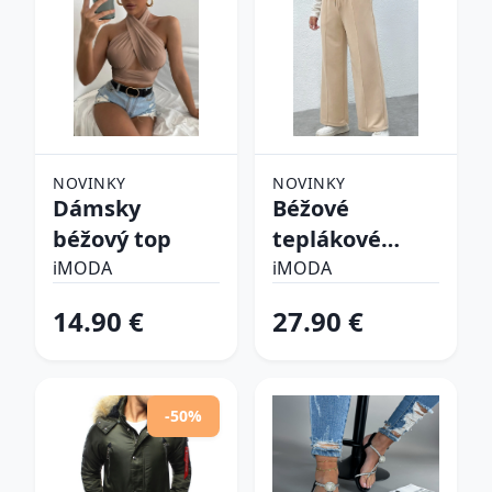
NOVINKY
NOVINKY
Dámsky
Béžové
béžový top
teplákové
nohavice
iMODA
iMODA
14.90 €
27.90 €
-50%