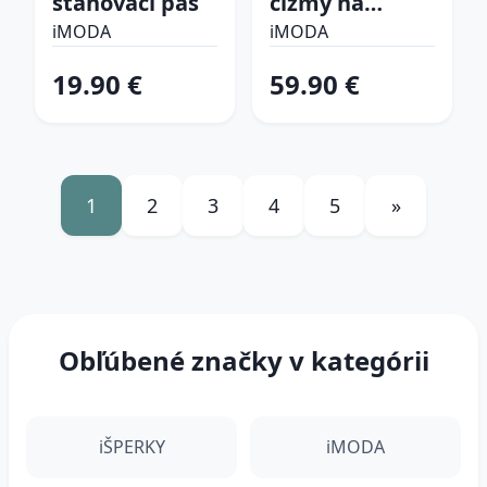
sťahovací pás
čižmy na
platforme
iMODA
iMODA
19.90 €
59.90 €
1
2
3
4
5
»
Obľúbené značky v kategórii
iŠPERKY
iMODA