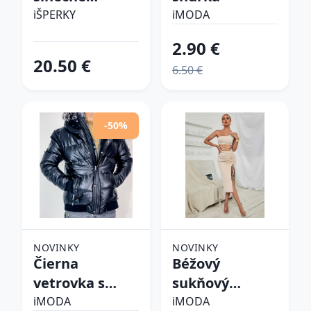
okuliare
iŠPERKY
iMODA
2.90 €
20.50 €
6.50 €
-50%
NOVINKY
NOVINKY
Čierna
Béžový
vetrovka s
sukňový
kapucňou
komplet
iMODA
iMODA