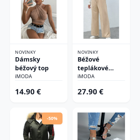
NOVINKY
NOVINKY
Dámsky
Béžové
béžový top
teplákové
nohavice
iMODA
iMODA
14.90 €
27.90 €
-50%