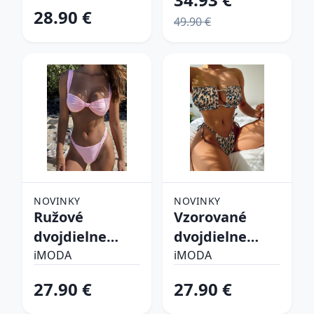
28.90 €
49.90 €
NOVINKY
NOVINKY
Ružové
Vzorované
dvojdielne
dvojdielne
plavky
plavky
iMODA
iMODA
27.90 €
27.90 €