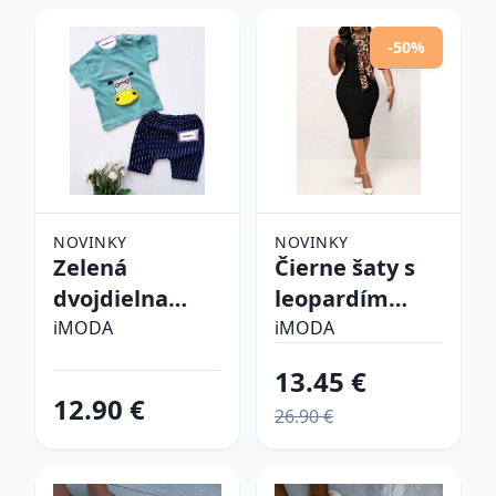
-50%
NOVINKY
NOVINKY
Zelená
Čierne šaty s
dvojdielna
leopardím
bavlnená
vzorom
iMODA
iMODA
súprava
13.45 €
12.90 €
26.90 €