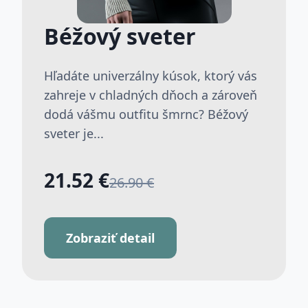
Béžový sveter
Hľadáte univerzálny kúsok, ktorý vás
zahreje v chladných dňoch a zároveň
dodá vášmu outfitu šmrnc? Béžový
sveter je...
21.52 €
26.90 €
Zobraziť detail