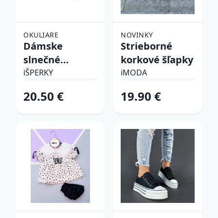
OKULIARE
NOVINKY
Dámske
Strieborné
slnečné
korkové šľapky
okuliare
iŠPERKY
iMODA
20.50 €
19.90 €