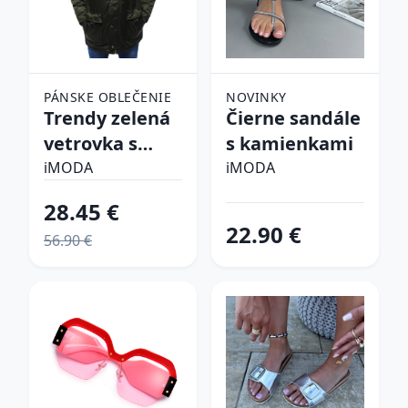
PÁNSKE OBLEČENIE
NOVINKY
Trendy zelená
Čierne sandále
vetrovka s
s kamienkami
kapucňou
iMODA
iMODA
28.45 €
22.90 €
56.90 €