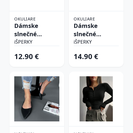
OKULIARE
OKULIARE
Dámske
Dámske
slnečné
slnečné
okuliare
okuliare
iŠPERKY
iŠPERKY
12.90 €
14.90 €