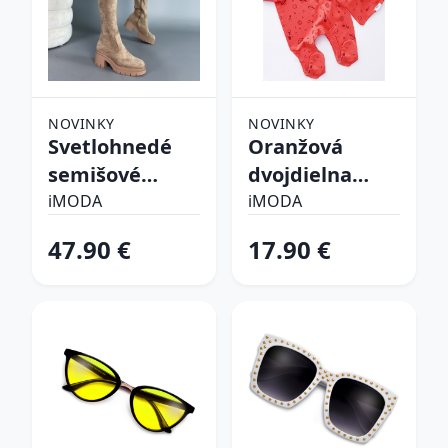
NOVINKY
NOVINKY
Svetlohnedé
Oranžová
semišové
dvojdielna
vysoké čižmy
bavlnená
iMODA
iMODA
súprava
47.90 €
17.90 €