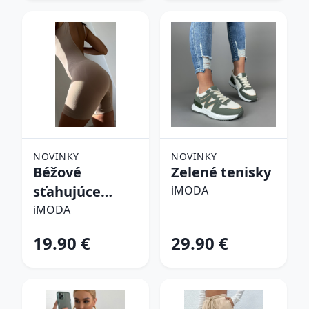
NOVINKY
NOVINKY
Béžové
Zelené tenisky
sťahujúce
iMODA
spodné prádlo
iMODA
19.90 €
29.90 €