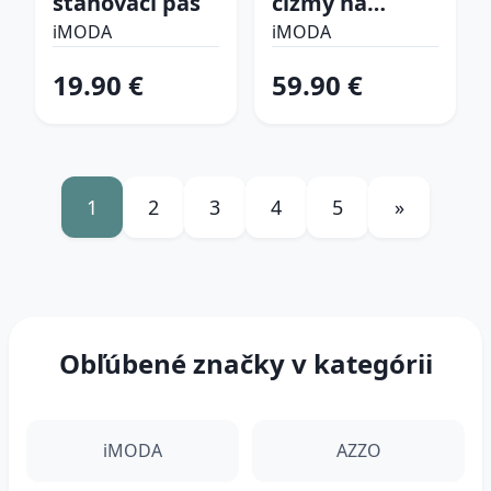
sťahovací pás
čižmy na
platforme
iMODA
iMODA
19.90 €
59.90 €
1
2
3
4
5
»
Obľúbené značky v kategórii
iMODA
AZZO