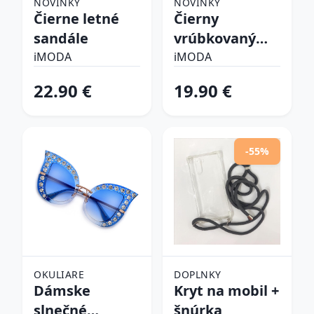
NOVINKY
NOVINKY
Čierne letné
Čierny
sandále
vrúbkovaný
top
iMODA
iMODA
22.90 €
19.90 €
-55%
OKULIARE
DOPLNKY
Dámske
Kryt na mobil +
slnečné
šnúrka