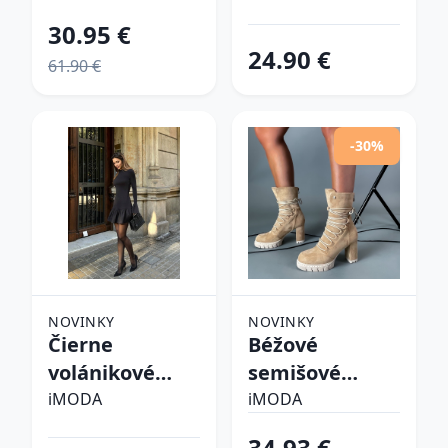
30.95 €
24.90 €
61.90 €
-30%
NOVINKY
NOVINKY
Čierne
Béžové
volánikové
semišové
šaty
kotníkové
iMODA
iMODA
čižmy
34.93 €