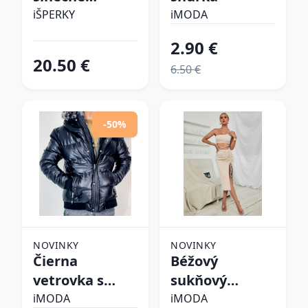
okuliare
iŠPERKY
iMODA
2.90 €
20.50 €
6.50 €
-50%
NOVINKY
NOVINKY
Čierna
Béžový
vetrovka s
sukňový
kapucňou
komplet
iMODA
iMODA