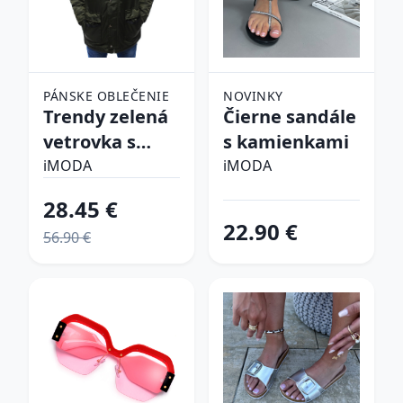
PÁNSKE OBLEČENIE
NOVINKY
Trendy zelená
Čierne sandále
vetrovka s
s kamienkami
kapucňou
iMODA
iMODA
28.45 €
22.90 €
56.90 €