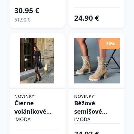
30.95 €
24.90 €
61.90 €
-30%
NOVINKY
NOVINKY
Čierne
Béžové
volánikové
semišové
šaty
kotníkové
iMODA
iMODA
čižmy
34.93 €