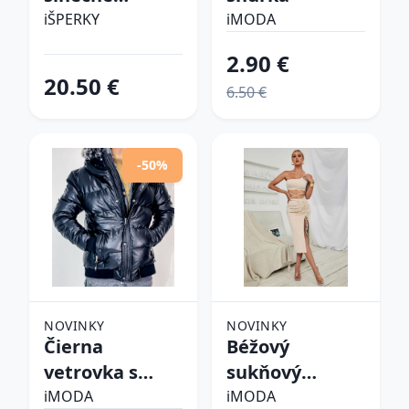
okuliare
iŠPERKY
iMODA
2.90 €
20.50 €
6.50 €
-50%
NOVINKY
NOVINKY
Čierna
Béžový
vetrovka s
sukňový
kapucňou
komplet
iMODA
iMODA