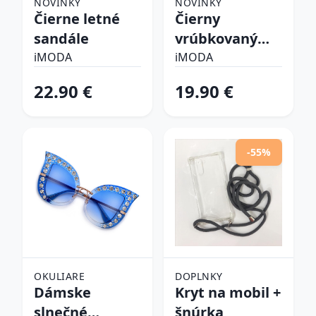
NOVINKY
NOVINKY
Čierne letné
Čierny
sandále
vrúbkovaný
top
iMODA
iMODA
22.90 €
19.90 €
-55%
OKULIARE
DOPLNKY
Dámske
Kryt na mobil +
slnečné
šnúrka