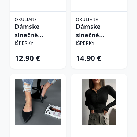
OKULIARE
OKULIARE
Dámske
Dámske
slnečné
slnečné
okuliare
okuliare
iŠPERKY
iŠPERKY
12.90 €
14.90 €