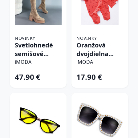
NOVINKY
NOVINKY
Svetlohnedé
Oranžová
semišové
dvojdielna
vysoké čižmy
bavlnená
iMODA
iMODA
súprava
47.90 €
17.90 €