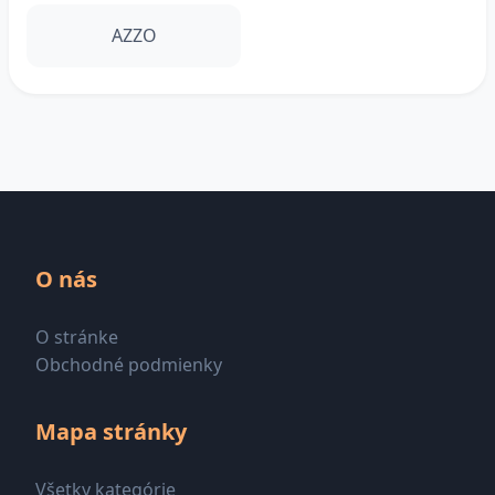
AZZO
O nás
O stránke
Obchodné podmienky
Mapa stránky
Všetky kategórie