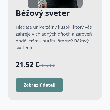
Béžový sveter
Hľadáte univerzálny kúsok, ktorý vás
zahreje v chladných dňoch a zároveň
dodá vášmu outfitu šmrnc? Béžový
sveter je...
21.52 €
26.90 €
Zobraziť detail