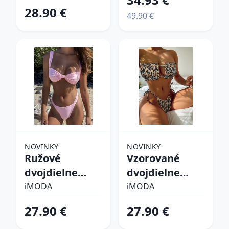
28.90 €
49.90 €
NOVINKY
NOVINKY
Ružové
Vzorované
dvojdielne
dvojdielne
plavky
plavky
iMODA
iMODA
27.90 €
27.90 €