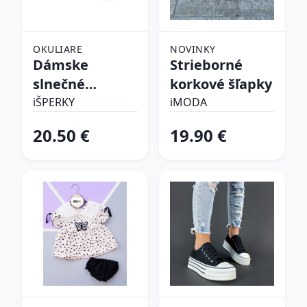
OKULIARE
NOVINKY
Dámske
Strieborné
slnečné
korkové šľapky
okuliare
iŠPERKY
iMODA
20.50 €
19.90 €