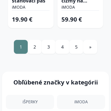
sťahovací pás
čižmy na
platforme
iMODA
iMODA
19.90 €
59.90 €
1
2
3
4
5
»
Obľúbené značky v kategórii
iŠPERKY
iMODA