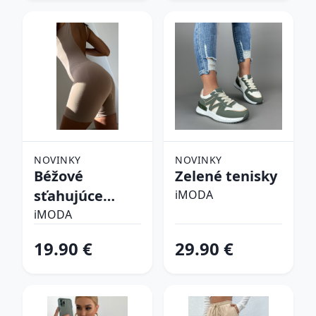
NOVINKY
NOVINKY
Béžové
Zelené tenisky
sťahujúce
iMODA
spodné prádlo
iMODA
19.90 €
29.90 €