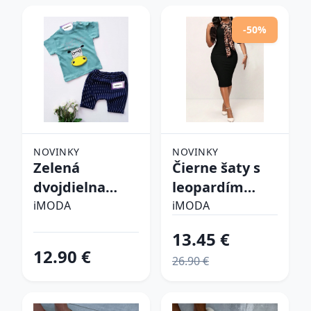
-50%
NOVINKY
NOVINKY
Zelená
Čierne šaty s
dvojdielna
leopardím
bavlnená
vzorom
iMODA
iMODA
súprava
13.45 €
12.90 €
26.90 €