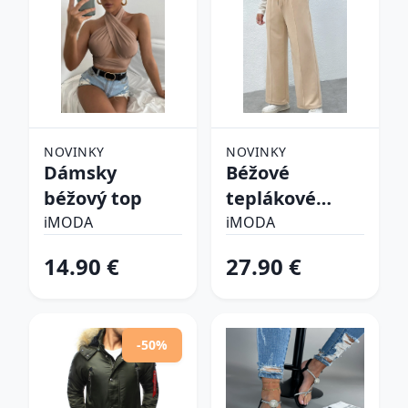
NOVINKY
NOVINKY
Dámsky
Béžové
béžový top
teplákové
nohavice
iMODA
iMODA
14.90 €
27.90 €
-50%