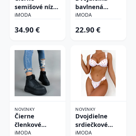
semišové nízke
bavlnená
čižmy
súprava
iMODA
iMODA
34.90 €
22.90 €
NOVINKY
NOVINKY
Čierne
Dvojdielne
členkové
srdiečkové
zateplené
plavky
iMODA
iMODA