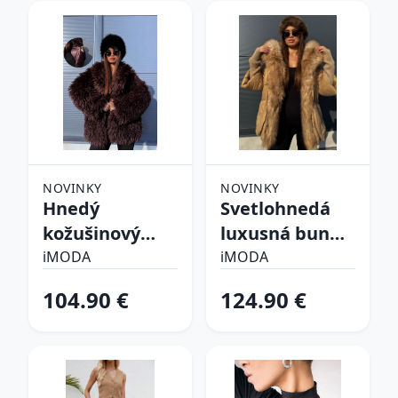
NOVINKY
NOVINKY
Hnedý
Svetlohnedá
kožušinový
luxusná bunda
kabát CHOCO
s kožušinou
iMODA
iMODA
104.90 €
124.90 €