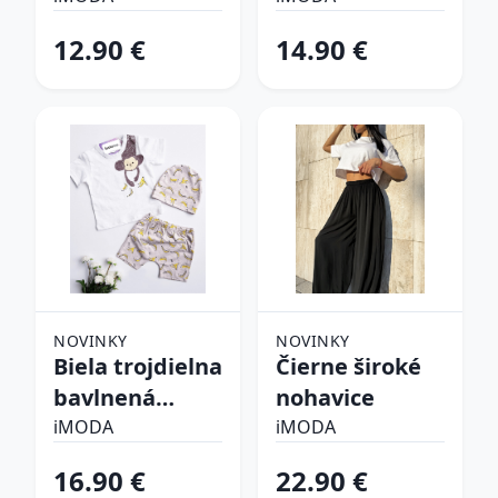
súprava
12.90 €
14.90 €
NOVINKY
NOVINKY
Biela trojdielna
Čierne široké
bavlnená
nohavice
súprava
iMODA
iMODA
16.90 €
22.90 €