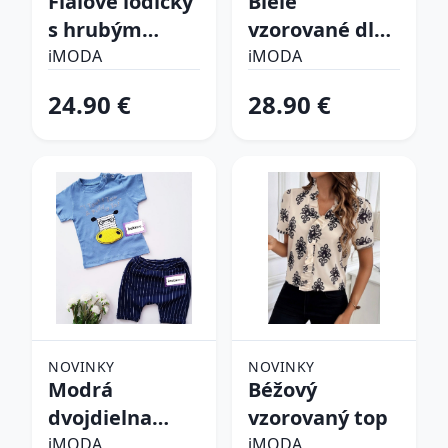
Fialové lodičky
Biele
s hrubým
vzorované dlhé
opätkom
šaty
iMODA
iMODA
24.90 €
28.90 €
NOVINKY
NOVINKY
Modrá
Béžový
dvojdielna
vzorovaný top
bavlnená
iMODA
iMODA