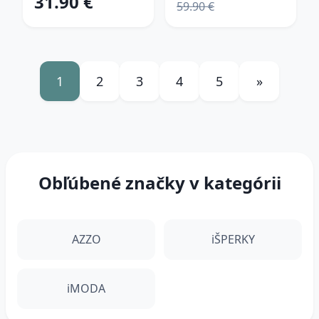
31.90 €
59.90 €
1
2
3
4
5
»
Obľúbené značky v kategórii
AZZO
iŠPERKY
iMODA