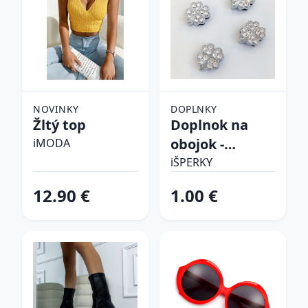
NOVINKY
DOPLNKY
Žltý top
Doplnok na
obojok -
iMODA
Štvorlístok
iŠPERKY
12.90 €
1.00 €