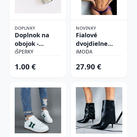
DOPLNKY
NOVINKY
Doplnok na
Fialové
obojok -
dvojdielne
Srdiečko
plavky
iŠPERKY
iMODA
1.00 €
27.90 €