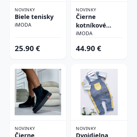
NOVINKY
NOVINKY
Biele tenisky
Čierne
kotníkové
iMODA
čižmy
iMODA
25.90 €
44.90 €
NOVINKY
NOVINKY
Čierne
Dvojdielna