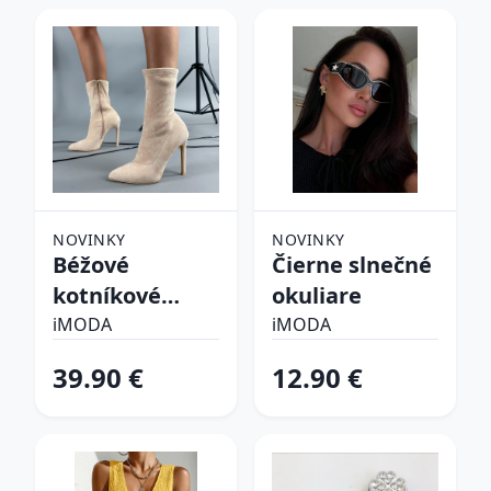
NOVINKY
NOVINKY
Béžové
Čierne slnečné
kotníkové
okuliare
čižmy
iMODA
iMODA
39.90 €
12.90 €