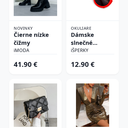
NOVINKY
OKULIARE
Čierne nízke
Dámske
čižmy
slnečné
okuliare
iMODA
iŠPERKY
41.90 €
12.90 €