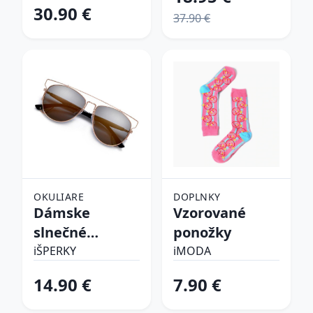
30.90 €
37.90 €
OKULIARE
DOPLNKY
Dámske
Vzorované
slnečné
ponožky
okuliare
iŠPERKY
iMODA
14.90 €
7.90 €