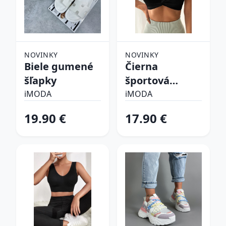
NOVINKY
NOVINKY
Biele gumené
Čierna
šľapky
športová
podprsenka
iMODA
iMODA
19.90 €
17.90 €