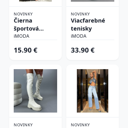
NOVINKY
NOVINKY
Čierna
Viacfarebné
športová
tenisky
podprsenka
iMODA
iMODA
15.90 €
33.90 €
NOVINKY
NOVINKY