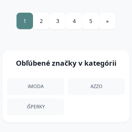
1
2
3
4
5
»
Obľúbené značky v kategórii
iMODA
AZZO
iŠPERKY