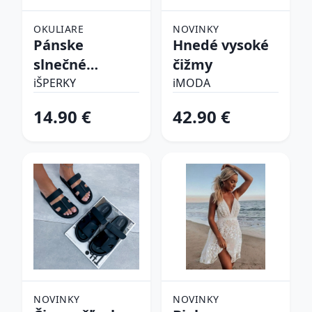
OKULIARE
NOVINKY
Pánske
Hnedé vysoké
slnečné
čižmy
okuliare
iŠPERKY
iMODA
14.90 €
42.90 €
NOVINKY
NOVINKY