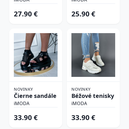
plavky
27.90 €
25.90 €
NOVINKY
NOVINKY
Čierne sandále
Béžové tenisky
iMODA
iMODA
33.90 €
33.90 €