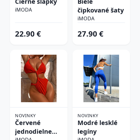
Čierne šľapky
Biele
čipkované šaty
iMODA
iMODA
22.90 €
27.90 €
NOVINKY
NOVINKY
Červené
Modré lesklé
jednodielne
legíny
iMODA
iMODA