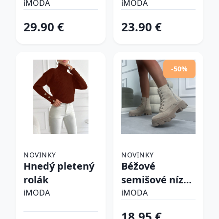
pyžamo
iMODA
iMODA
29.90 €
23.90 €
-50%
NOVINKY
NOVINKY
Hnedý pletený
Béžové
rolák
semišové nízke
čižmy
iMODA
iMODA
18.95 €