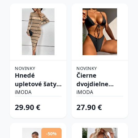
NOVINKY
NOVINKY
Hnedé
Čierne
upletové šaty
dvojdielne
prúžkované
plavky
iMODA
iMODA
29.90 €
27.90 €
-50%