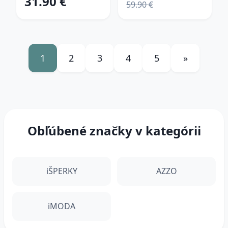
31.90 €
59.90 €
1
2
3
4
5
»
Obľúbené značky v kategórii
iŠPERKY
AZZO
iMODA