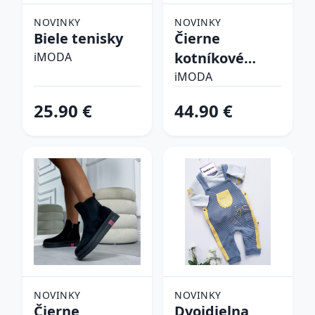
NOVINKY
NOVINKY
Biele tenisky
Čierne
kotníkové
iMODA
čižmy
iMODA
25.90 €
44.90 €
NOVINKY
NOVINKY
Čierne
Dvojdielna