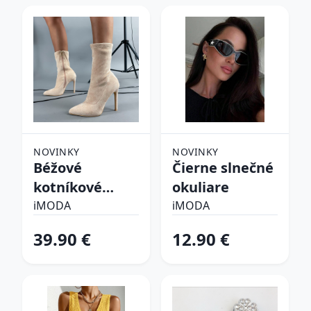
NOVINKY
NOVINKY
Béžové
Čierne slnečné
kotníkové
okuliare
čižmy
iMODA
iMODA
39.90 €
12.90 €