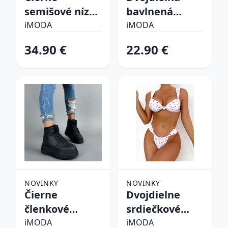
semišové nízke
bavlnená
čižmy
súprava
iMODA
iMODA
34.90 €
22.90 €
NOVINKY
NOVINKY
Čierne
Dvojdielne
členkové
srdiečkové
zateplené
plavky
iMODA
iMODA