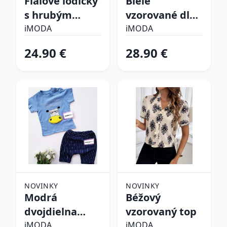
Fialové lodičky
Biele
s hrubým
vzorované dlhé
opätkom
šaty
iMODA
iMODA
24.90 €
28.90 €
NOVINKY
NOVINKY
Modrá
Béžový
dvojdielna
vzorovaný top
bavlnená
iMODA
iMODA