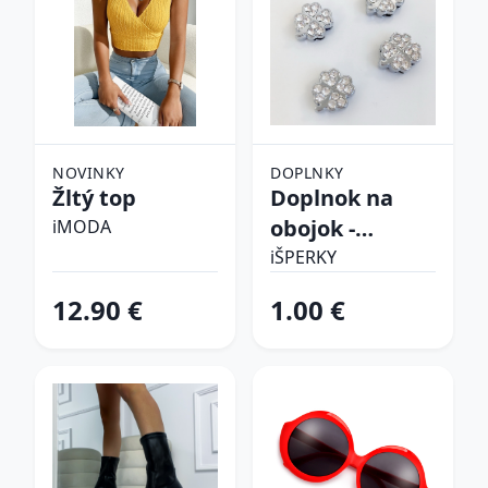
NOVINKY
DOPLNKY
Žltý top
Doplnok na
obojok -
iMODA
Štvorlístok
iŠPERKY
12.90 €
1.00 €