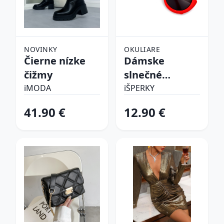
NOVINKY
OKULIARE
Čierne nízke
Dámske
čižmy
slnečné
okuliare
iMODA
iŠPERKY
41.90 €
12.90 €