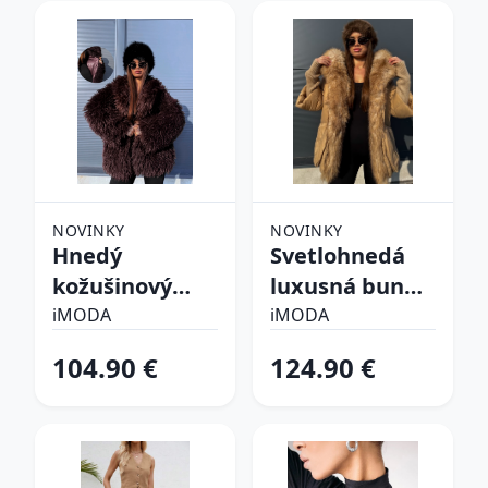
NOVINKY
NOVINKY
Hnedý
Svetlohnedá
kožušinový
luxusná bunda
kabát CHOCO
s kožušinou
iMODA
iMODA
104.90 €
124.90 €