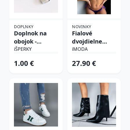
DOPLNKY
NOVINKY
Doplnok na
Fialové
obojok -
dvojdielne
Srdiečko
plavky
iŠPERKY
iMODA
1.00 €
27.90 €