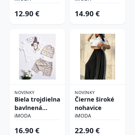
súprava
12.90 €
14.90 €
NOVINKY
NOVINKY
Biela trojdielna
Čierne široké
bavlnená
nohavice
súprava
iMODA
iMODA
16.90 €
22.90 €