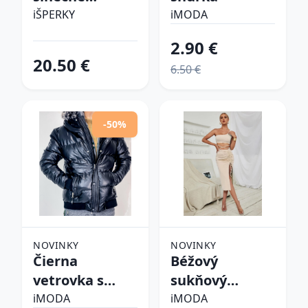
okuliare
iŠPERKY
iMODA
2.90 €
20.50 €
6.50 €
-50%
NOVINKY
NOVINKY
Čierna
Béžový
vetrovka s
sukňový
kapucňou
komplet
iMODA
iMODA