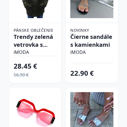
PÁNSKE OBLEČENIE
NOVINKY
Trendy zelená
Čierne sandále
vetrovka s
s kamienkami
kapucňou
iMODA
iMODA
28.45 €
22.90 €
56.90 €