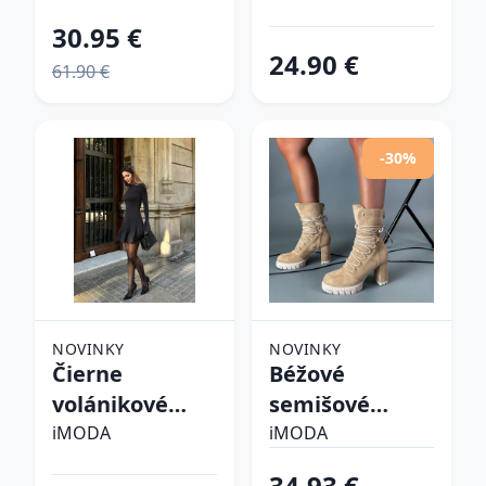
30.95 €
24.90 €
61.90 €
-30%
NOVINKY
NOVINKY
Čierne
Béžové
volánikové
semišové
šaty
kotníkové
iMODA
iMODA
čižmy
34.93 €