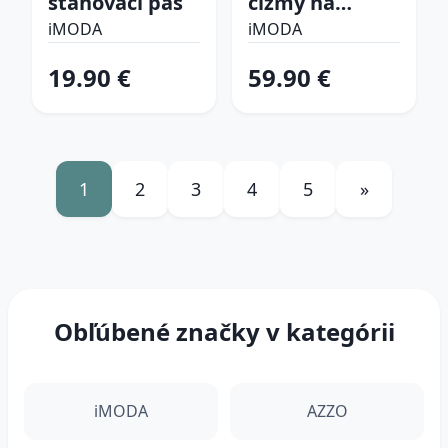
sťahovací pás
čižmy na
platforme
iMODA
iMODA
19.90 €
59.90 €
1
2
3
4
5
»
Obľúbené značky v kategórii
iMODA
AZZO