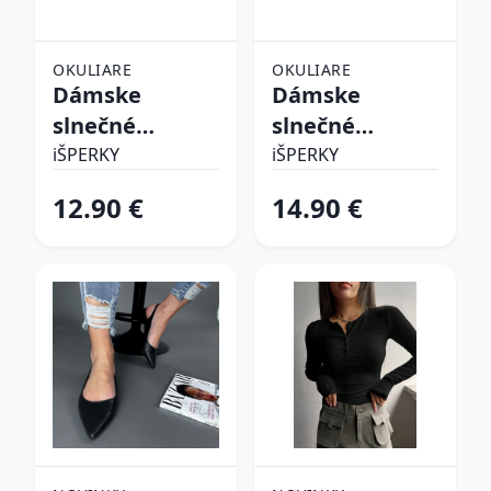
OKULIARE
OKULIARE
Dámske
Dámske
slnečné
slnečné
okuliare
okuliare
iŠPERKY
iŠPERKY
12.90 €
14.90 €