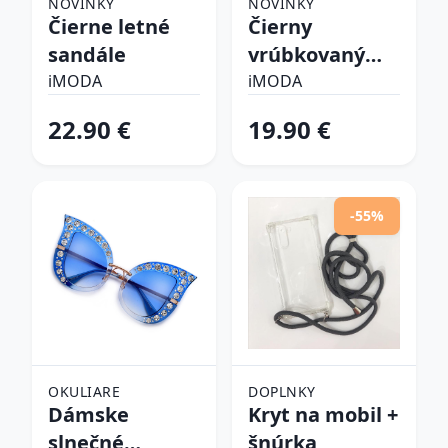
NOVINKY
NOVINKY
Čierne letné
Čierny
sandále
vrúbkovaný
top
iMODA
iMODA
22.90 €
19.90 €
-55%
OKULIARE
DOPLNKY
Dámske
Kryt na mobil +
slnečné
šnúrka