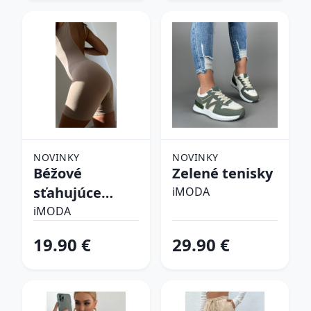
NOVINKY
NOVINKY
Béžové
Zelené tenisky
sťahujúce
iMODA
spodné prádlo
iMODA
19.90 €
29.90 €