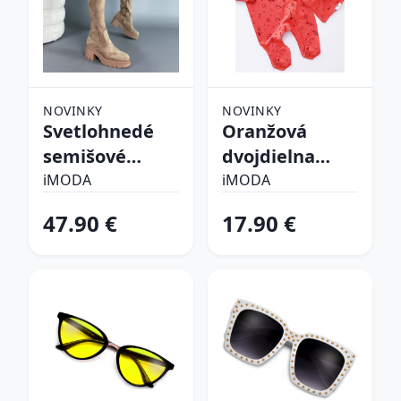
NOVINKY
NOVINKY
Svetlohnedé
Oranžová
semišové
dvojdielna
vysoké čižmy
bavlnená
iMODA
iMODA
súprava
47.90 €
17.90 €