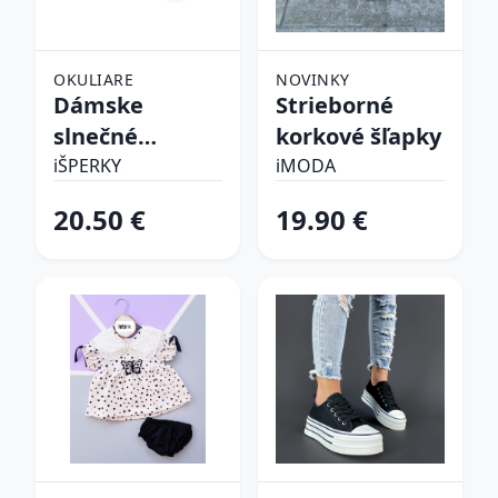
OKULIARE
NOVINKY
Dámske
Strieborné
slnečné
korkové šľapky
okuliare
iŠPERKY
iMODA
20.50 €
19.90 €