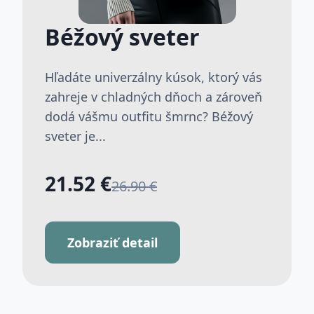
Béžový sveter
Hľadáte univerzálny kúsok, ktorý vás
zahreje v chladných dňoch a zároveň
dodá vášmu outfitu šmrnc? Béžový
sveter je...
21.52 €
26.90 €
Zobraziť detail