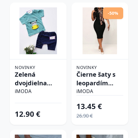
-50%
NOVINKY
NOVINKY
Zelená
Čierne šaty s
dvojdielna
leopardím
bavlnená
vzorom
iMODA
iMODA
súprava
13.45 €
12.90 €
26.90 €