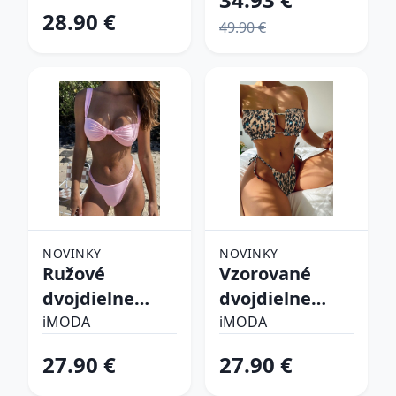
28.90 €
49.90 €
NOVINKY
NOVINKY
Ružové
Vzorované
dvojdielne
dvojdielne
plavky
plavky
iMODA
iMODA
27.90 €
27.90 €