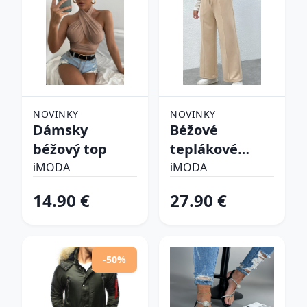
NOVINKY
NOVINKY
Dámsky
Béžové
béžový top
teplákové
nohavice
iMODA
iMODA
14.90 €
27.90 €
-50%