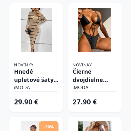
NOVINKY
NOVINKY
Hnedé
Čierne
upletové šaty
dvojdielne
prúžkované
plavky
iMODA
iMODA
29.90 €
27.90 €
-50%