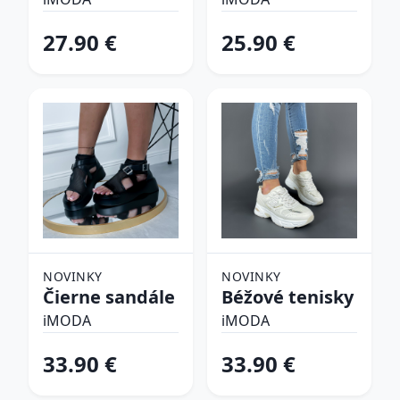
plavky
27.90 €
25.90 €
NOVINKY
NOVINKY
Čierne sandále
Béžové tenisky
iMODA
iMODA
33.90 €
33.90 €