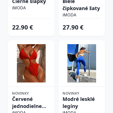
Čierne šľapky
Biele
čipkované šaty
iMODA
iMODA
22.90 €
27.90 €
NOVINKY
NOVINKY
Červené
Modré lesklé
jednodielne
legíny
iMODA
iMODA