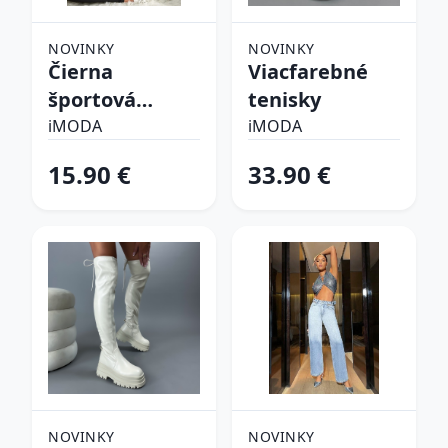
NOVINKY
NOVINKY
Čierna
Viacfarebné
športová
tenisky
podprsenka
iMODA
iMODA
15.90 €
33.90 €
NOVINKY
NOVINKY