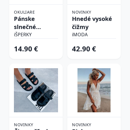
OKULIARE
NOVINKY
Pánske
Hnedé vysoké
slnečné
čižmy
okuliare
iŠPERKY
iMODA
14.90 €
42.90 €
NOVINKY
NOVINKY