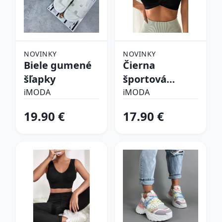
NOVINKY
NOVINKY
Biele gumené
Čierna
šľapky
športová
podprsenka
iMODA
iMODA
19.90 €
17.90 €