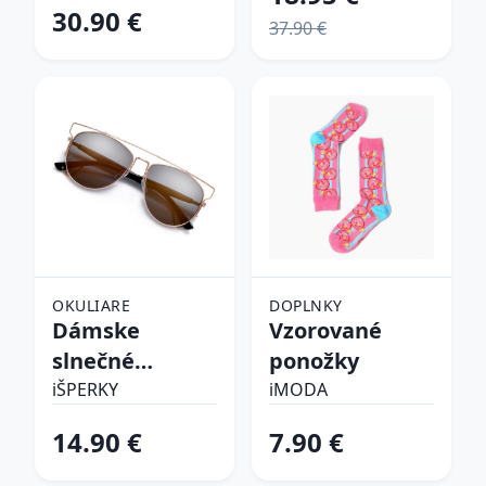
30.90 €
37.90 €
OKULIARE
DOPLNKY
Dámske
Vzorované
slnečné
ponožky
okuliare
iŠPERKY
iMODA
14.90 €
7.90 €