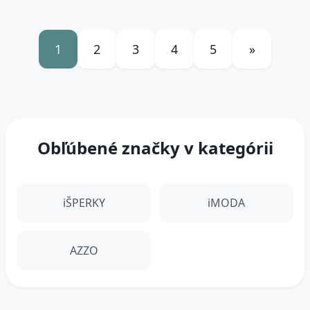
1
2
3
4
5
»
Obľúbené značky v kategórii
iŠPERKY
iMODA
AZZO