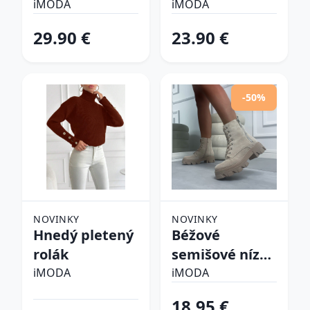
pyžamo
iMODA
iMODA
29.90 €
23.90 €
-50%
NOVINKY
NOVINKY
Hnedý pletený
Béžové
rolák
semišové nízke
čižmy
iMODA
iMODA
18.95 €