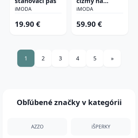
sťahovací pás
čižmy na
platforme
iMODA
iMODA
19.90 €
59.90 €
1
2
3
4
5
»
Obľúbené značky v kategórii
AZZO
iŠPERKY