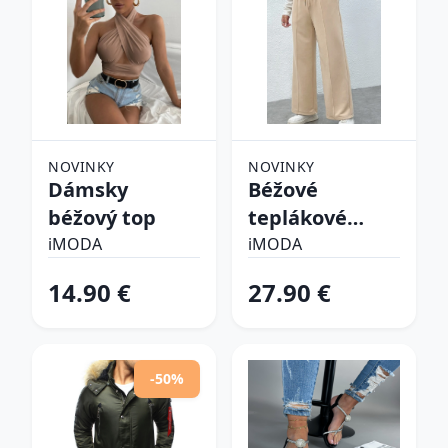
NOVINKY
NOVINKY
Dámsky
Béžové
béžový top
teplákové
nohavice
iMODA
iMODA
14.90 €
27.90 €
-50%