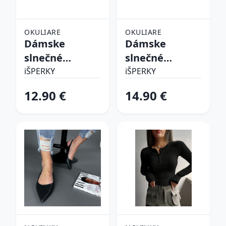
OKULIARE
OKULIARE
Dámske
Dámske
slnečné
slnečné
okuliare
okuliare
iŠPERKY
iŠPERKY
12.90 €
14.90 €