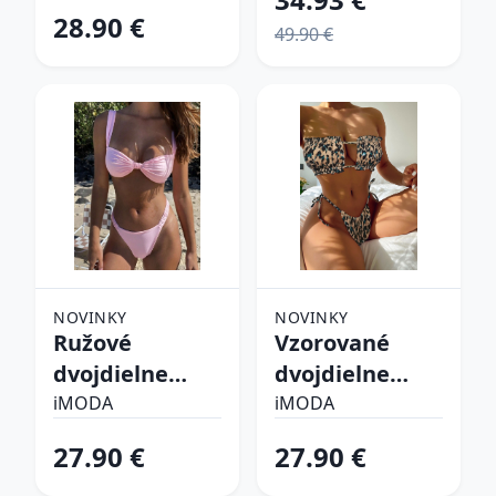
28.90 €
49.90 €
NOVINKY
NOVINKY
Ružové
Vzorované
dvojdielne
dvojdielne
plavky
plavky
iMODA
iMODA
27.90 €
27.90 €