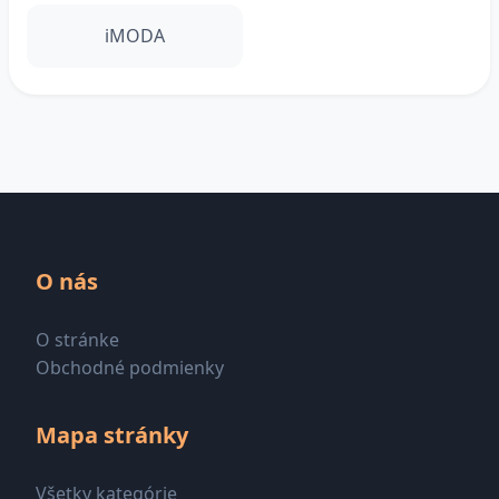
iMODA
O nás
O stránke
Obchodné podmienky
Mapa stránky
Všetky kategórie