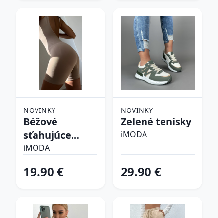
NOVINKY
NOVINKY
Béžové
Zelené tenisky
sťahujúce
iMODA
spodné prádlo
iMODA
19.90 €
29.90 €