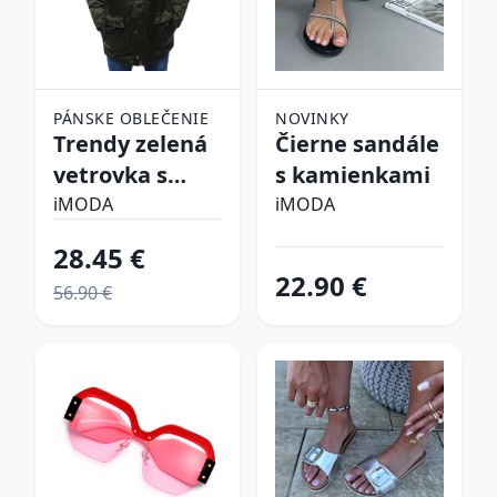
PÁNSKE OBLEČENIE
NOVINKY
Trendy zelená
Čierne sandále
vetrovka s
s kamienkami
kapucňou
iMODA
iMODA
28.45 €
22.90 €
56.90 €