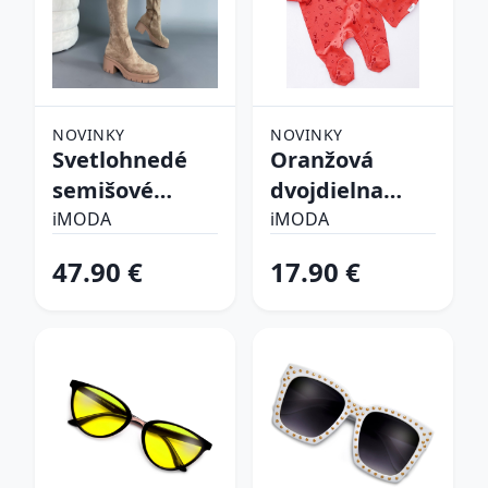
NOVINKY
NOVINKY
Svetlohnedé
Oranžová
semišové
dvojdielna
vysoké čižmy
bavlnená
iMODA
iMODA
súprava
47.90 €
17.90 €