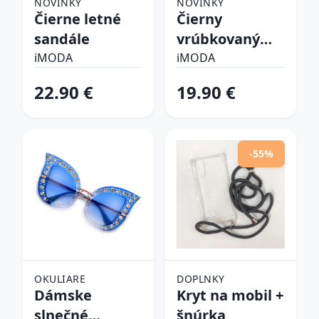
NOVINKY
NOVINKY
Čierne letné
Čierny
sandále
vrúbkovaný
top
iMODA
iMODA
22.90 €
19.90 €
-55%
OKULIARE
DOPLNKY
Dámske
Kryt na mobil +
slnečné
šnúrka