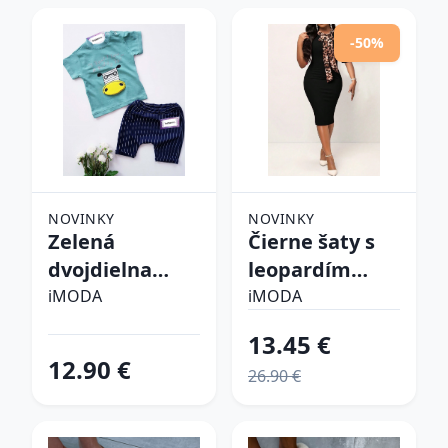
-50%
NOVINKY
NOVINKY
Zelená
Čierne šaty s
dvojdielna
leopardím
bavlnená
vzorom
iMODA
iMODA
súprava
13.45 €
12.90 €
26.90 €