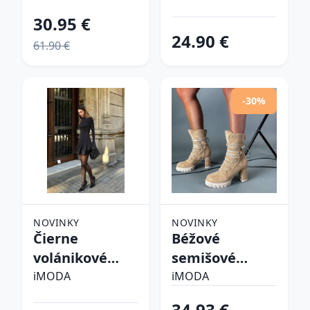
30.95 €
24.90 €
61.90 €
-30%
NOVINKY
NOVINKY
Čierne
Béžové
volánikové
semišové
šaty
kotníkové
iMODA
iMODA
čižmy
34.93 €