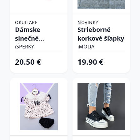
OKULIARE
NOVINKY
Dámske
Strieborné
slnečné
korkové šľapky
okuliare
iŠPERKY
iMODA
20.50 €
19.90 €