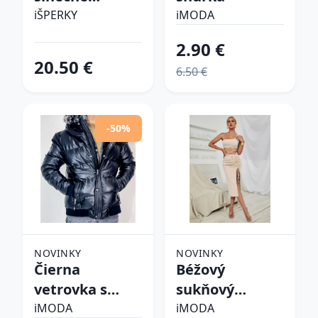
okuliare
iŠPERKY
iMODA
2.90 €
20.50 €
6.50 €
-50%
NOVINKY
NOVINKY
Čierna
Béžový
vetrovka s
sukňový
kapucňou
komplet
iMODA
iMODA