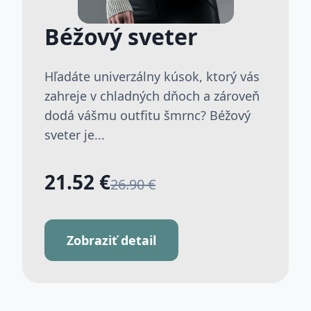
Béžový sveter
Hľadáte univerzálny kúsok, ktorý vás
zahreje v chladných dňoch a zároveň
dodá vášmu outfitu šmrnc? Béžový
sveter je...
21.52 €
26.90 €
Zobraziť detail