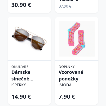
30.90 €
37.90 €
OKULIARE
DOPLNKY
Dámske
Vzorované
slnečné
ponožky
okuliare
iŠPERKY
iMODA
14.90 €
7.90 €