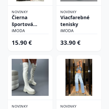
NOVINKY
NOVINKY
Čierna
Viacfarebné
športová
tenisky
podprsenka
iMODA
iMODA
15.90 €
33.90 €
NOVINKY
NOVINKY