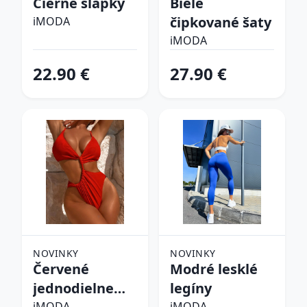
Čierne šľapky
Biele
čipkované šaty
iMODA
iMODA
22.90 €
27.90 €
NOVINKY
NOVINKY
Červené
Modré lesklé
jednodielne
legíny
iMODA
iMODA