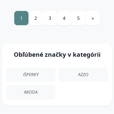
1
2
3
4
5
»
Obľúbené značky v kategórii
iŠPERKY
AZZO
iMODA