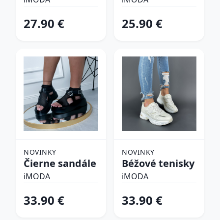
plavky
27.90 €
25.90 €
NOVINKY
NOVINKY
Čierne sandále
Béžové tenisky
iMODA
iMODA
33.90 €
33.90 €