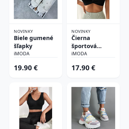
NOVINKY
NOVINKY
Biele gumené
Čierna
šľapky
športová
podprsenka
iMODA
iMODA
19.90 €
17.90 €