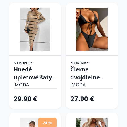
NOVINKY
NOVINKY
Hnedé
Čierne
upletové šaty
dvojdielne
prúžkované
plavky
iMODA
iMODA
29.90 €
27.90 €
-50%