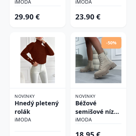
pyžamo
iMODA
iMODA
29.90 €
23.90 €
-50%
NOVINKY
NOVINKY
Hnedý pletený
Béžové
rolák
semišové nízke
čižmy
iMODA
iMODA
18.95 €