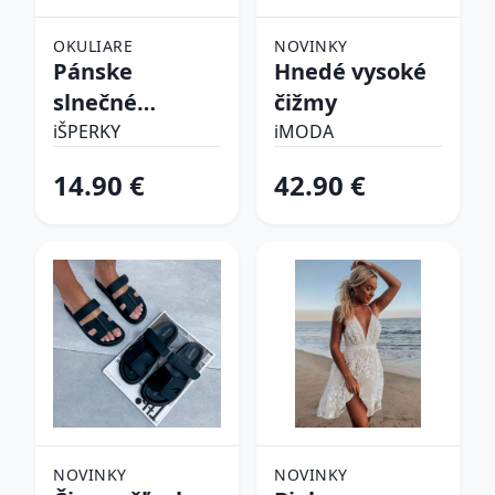
OKULIARE
NOVINKY
Pánske
Hnedé vysoké
slnečné
čižmy
okuliare
iŠPERKY
iMODA
14.90 €
42.90 €
NOVINKY
NOVINKY