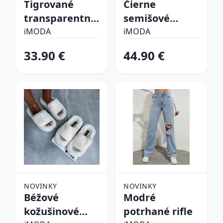
Tigrované
Čierne
transparentné
semišové
sandále
vysoké čižmy
iMODA
iMODA
33.90 €
44.90 €
NOVINKY
NOVINKY
Béžové
Modré
kožušinové
potrhané rifle