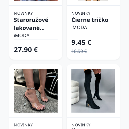
NOVINKY
NOVINKY
Staroružové
Čierne tričko
lakované
iMODA
lodičky
iMODA
9.45 €
27.90 €
18.90 €
NOVINKY
NOVINKY