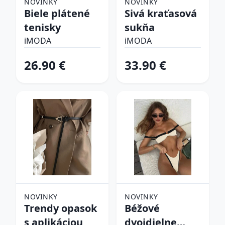
NOVINKY
NOVINKY
Biele plátené
Sivá kraťasová
tenisky
sukňa
iMODA
iMODA
26.90 €
33.90 €
NOVINKY
NOVINKY
Trendy opasok
Béžové
s aplikáciou
dvojdielne