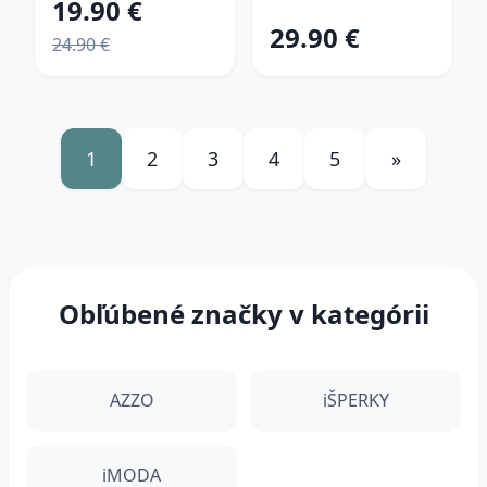
19.90 €
29.90 €
24.90 €
1
2
3
4
5
»
Obľúbené značky v kategórii
AZZO
iŠPERKY
iMODA