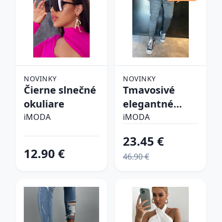
NOVINKY
NOVINKY
Čierne slnečné
Tmavosivé
okuliare
elegantné
nohavice
iMODA
iMODA
23.45 €
12.90 €
46.90 €