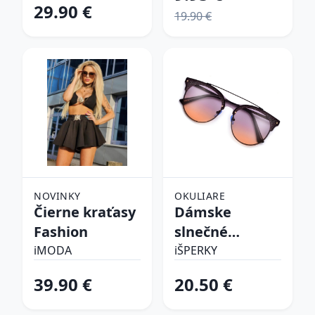
29.90 €
19.90 €
NOVINKY
OKULIARE
Čierne kraťasy
Dámske
Fashion
slnečné
okuliare
iMODA
iŠPERKY
39.90 €
20.50 €