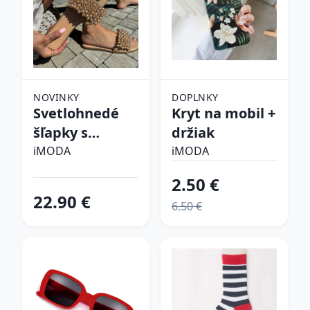
NOVINKY
DOPLNKY
Svetlohnedé
Kryt na mobil +
šľapky s
držiak
perličkami
iMODA
iMODA
2.50 €
22.90 €
6.50 €