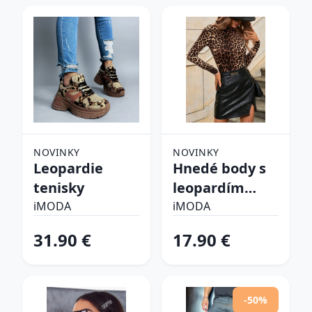
NOVINKY
NOVINKY
Leopardie
Hnedé body s
tenisky
leopardím
vzorom
iMODA
iMODA
31.90 €
17.90 €
-50%