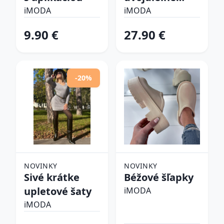
plavky
iMODA
iMODA
9.90 €
27.90 €
-20%
NOVINKY
NOVINKY
Sivé krátke
Béžové šľapky
upletové šaty
iMODA
iMODA