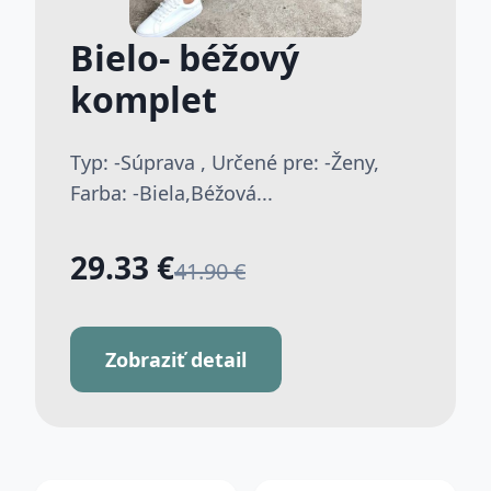
Bielo- béžový
komplet
Typ: -Súprava , Určené pre: -Ženy,
Farba: -Biela,Béžová...
29.33 €
41.90 €
Zobraziť detail