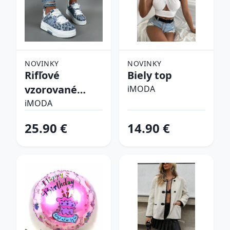
NOVINKY
NOVINKY
Rifľové
Biely top
vzorované
iMODA
tenisky
iMODA
25.90 €
14.90 €