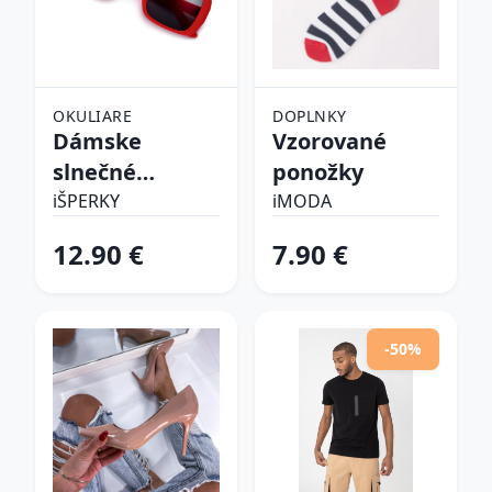
OKULIARE
DOPLNKY
Dámske
Vzorované
slnečné
ponožky
okuliare
iŠPERKY
iMODA
12.90 €
7.90 €
-50%