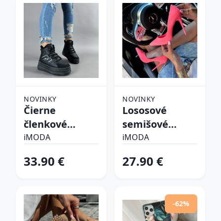
NOVINKY
NOVINKY
Čierne
Lososové
členkové
semišové
zateplené
lodičky
iMODA
iMODA
tenisky
33.90 €
27.90 €
-62%