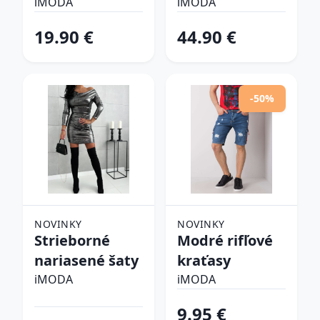
šlapky
iMODA
iMODA
19.90 €
44.90 €
-50%
NOVINKY
NOVINKY
Strieborné
Modré rifľové
nariasené šaty
kraťasy
iMODA
iMODA
9.95 €