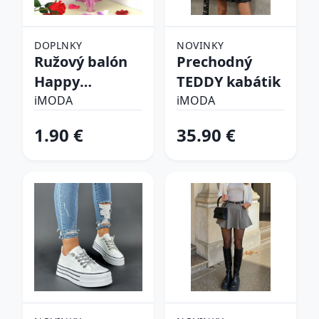
DOPLNKY
NOVINKY
Ružový balón
Prechodný
Happy
TEDDY kabátik
birthday
iMODA
iMODA
1.90 €
35.90 €