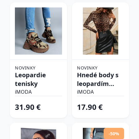
NOVINKY
NOVINKY
Leopardie
Hnedé body s
tenisky
leopardím
vzorom
iMODA
iMODA
31.90 €
17.90 €
-50%