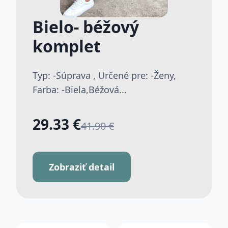
Bielo- béžový
komplet
Typ: -Súprava , Určené pre: -Ženy,
Farba: -Biela,Béžová...
29.33 €
41.90 €
Zobraziť detail