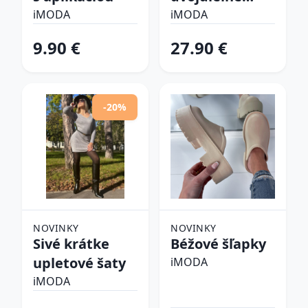
plavky
iMODA
iMODA
9.90 €
27.90 €
-20%
NOVINKY
NOVINKY
Sivé krátke
Béžové šľapky
upletové šaty
iMODA
iMODA