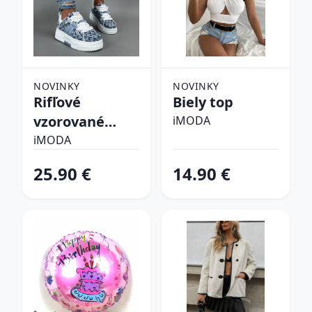
NOVINKY
NOVINKY
Rifľové
Biely top
vzorované
iMODA
tenisky
iMODA
25.90 €
14.90 €