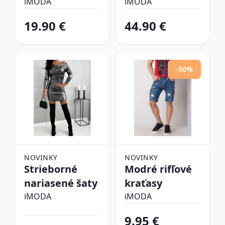
šlapky
iMODA
iMODA
19.90 €
44.90 €
-50%
NOVINKY
NOVINKY
Strieborné
Modré rifľové
nariasené šaty
kraťasy
iMODA
iMODA
9.95 €