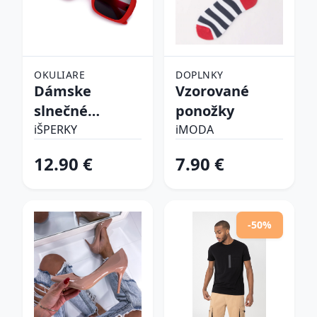
OKULIARE
DOPLNKY
Dámske
Vzorované
slnečné
ponožky
okuliare
iŠPERKY
iMODA
12.90 €
7.90 €
-50%