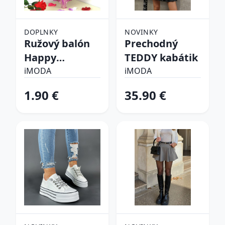
DOPLNKY
NOVINKY
Ružový balón
Prechodný
Happy
TEDDY kabátik
birthday
iMODA
iMODA
1.90 €
35.90 €