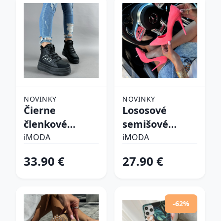
NOVINKY
NOVINKY
Čierne
Lososové
členkové
semišové
zateplené
lodičky
iMODA
iMODA
tenisky
33.90 €
27.90 €
-62%