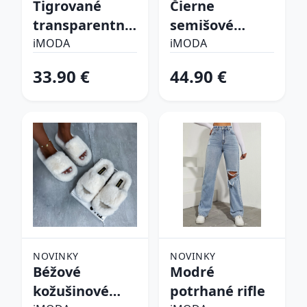
Tigrované
Čierne
transparentné
semišové
sandále
vysoké čižmy
iMODA
iMODA
33.90 €
44.90 €
NOVINKY
NOVINKY
Béžové
Modré
kožušinové
potrhané rifle