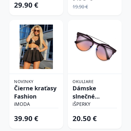
29.90 €
19.90 €
NOVINKY
OKULIARE
Čierne kraťasy
Dámske
Fashion
slnečné
okuliare
iMODA
iŠPERKY
39.90 €
20.50 €