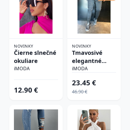
NOVINKY
NOVINKY
Čierne slnečné
Tmavosivé
okuliare
elegantné
nohavice
iMODA
iMODA
23.45 €
12.90 €
46.90 €