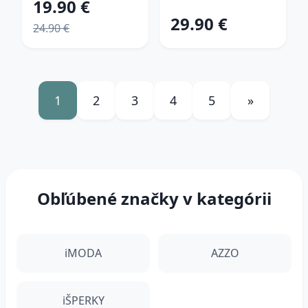
19.90 €
29.90 €
24.90 €
1
2
3
4
5
»
Obľúbené značky v kategórii
iMODA
AZZO
iŠPERKY