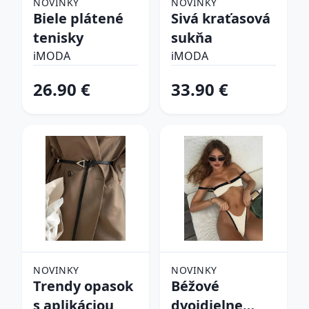
NOVINKY
NOVINKY
Biele plátené
Sivá kraťasová
tenisky
sukňa
iMODA
iMODA
26.90 €
33.90 €
NOVINKY
NOVINKY
Trendy opasok
Béžové
s aplikáciou
dvojdielne