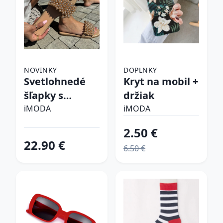
NOVINKY
DOPLNKY
Svetlohnedé
Kryt na mobil +
šľapky s
držiak
perličkami
iMODA
iMODA
2.50 €
22.90 €
6.50 €