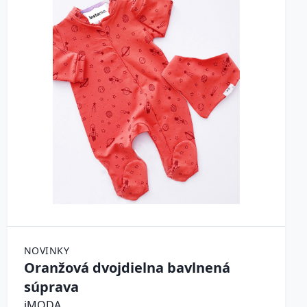
NOVINKY
Oranžová dvojdielna bavlnená
súprava
iMODA