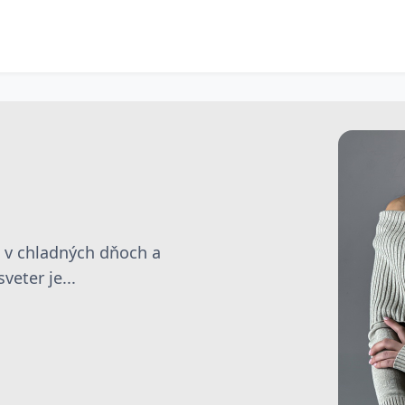
e v chladných dňoch a
eter je...