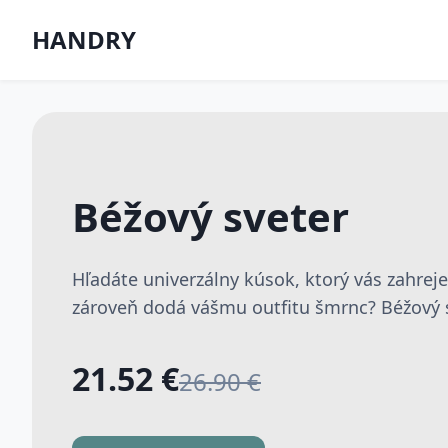
HANDRY
Béžový sveter
Hľadáte univerzálny kúsok, ktorý vás zahrej
zároveň dodá vášmu outfitu šmrnc? Béžový sv
21.52 €
26.90 €