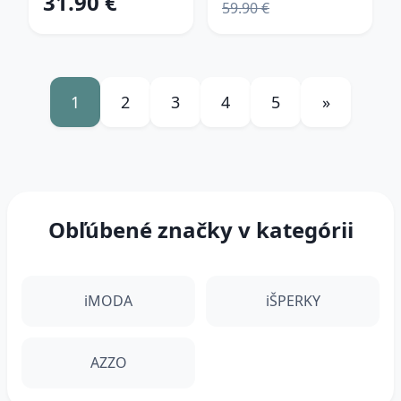
31.90 €
59.90 €
1
2
3
4
5
»
Obľúbené značky v kategórii
iMODA
iŠPERKY
AZZO