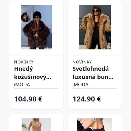
NOVINKY
NOVINKY
Hnedý
Svetlohnedá
kožušinový
luxusná bunda
kabát CHOCO
s kožušinou
iMODA
iMODA
104.90 €
124.90 €