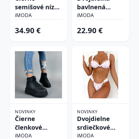
semišové nízke
bavlnená
čižmy
súprava
iMODA
iMODA
34.90 €
22.90 €
NOVINKY
NOVINKY
Čierne
Dvojdielne
členkové
srdiečkové
zateplené
plavky
iMODA
iMODA