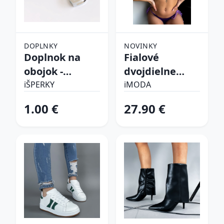
DOPLNKY
NOVINKY
Doplnok na
Fialové
obojok -
dvojdielne
Srdiečko
plavky
iŠPERKY
iMODA
1.00 €
27.90 €