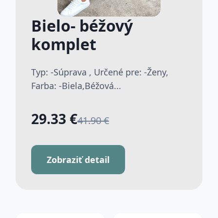
Bielo- béžový
komplet
Typ: -Súprava , Určené pre: -Ženy,
Farba: -Biela,Béžová...
29.33 €
41.90 €
Zobraziť detail