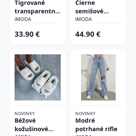
Tigrované
Čierne
transparentné
semišové
sandále
vysoké čižmy
iMODA
iMODA
33.90 €
44.90 €
NOVINKY
NOVINKY
Béžové
Modré
kožušinové
potrhané rifle