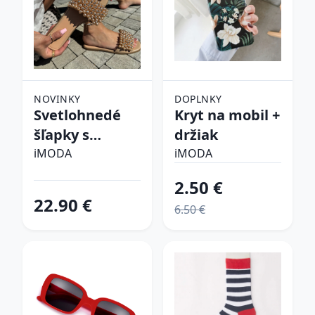
NOVINKY
DOPLNKY
Svetlohnedé
Kryt na mobil +
šľapky s
držiak
perličkami
iMODA
iMODA
2.50 €
22.90 €
6.50 €