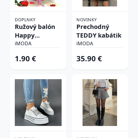
DOPLNKY
NOVINKY
Ružový balón
Prechodný
Happy
TEDDY kabátik
birthday
iMODA
iMODA
1.90 €
35.90 €