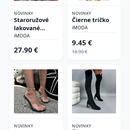
NOVINKY
NOVINKY
Staroružové
Čierne tričko
lakované
iMODA
lodičky
iMODA
9.45 €
27.90 €
18.90 €
NOVINKY
NOVINKY