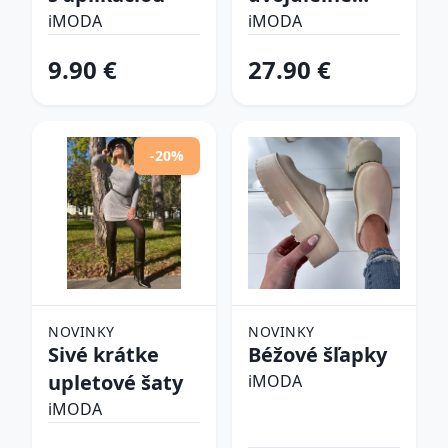
plavky
iMODA
iMODA
9.90 €
27.90 €
-20%
NOVINKY
NOVINKY
Sivé krátke
Béžové šľapky
upletové šaty
iMODA
iMODA