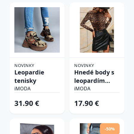
NOVINKY
NOVINKY
Leopardie
Hnedé body s
tenisky
leopardím
vzorom
iMODA
iMODA
31.90 €
17.90 €
-50%