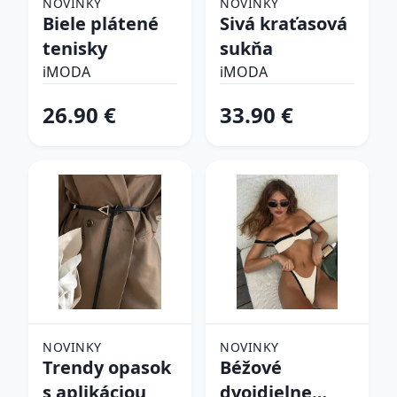
NOVINKY
NOVINKY
Biele plátené
Sivá kraťasová
tenisky
sukňa
iMODA
iMODA
26.90 €
33.90 €
NOVINKY
NOVINKY
Trendy opasok
Béžové
s aplikáciou
dvojdielne