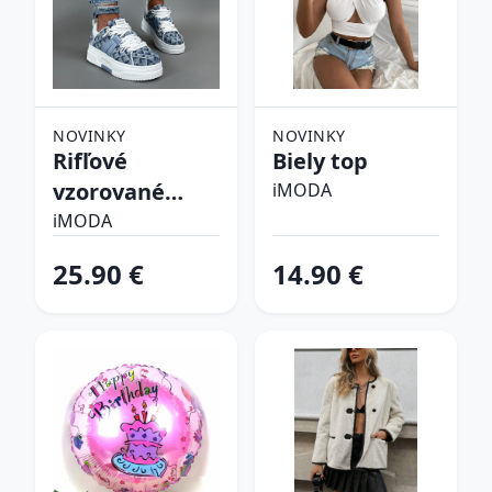
NOVINKY
NOVINKY
Rifľové
Biely top
vzorované
iMODA
tenisky
iMODA
25.90 €
14.90 €