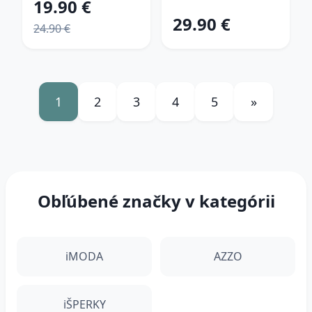
19.90 €
29.90 €
24.90 €
1
2
3
4
5
»
Obľúbené značky v kategórii
iMODA
AZZO
iŠPERKY