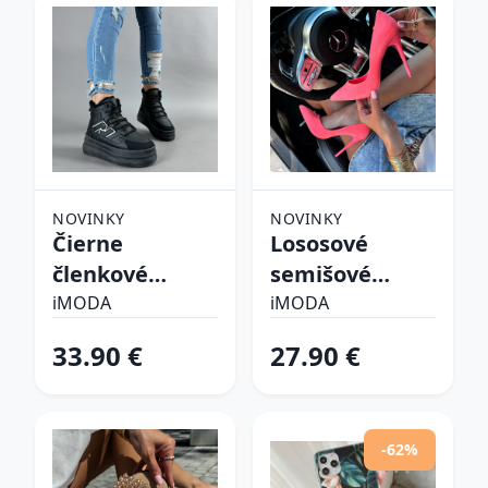
NOVINKY
NOVINKY
Čierne
Lososové
členkové
semišové
zateplené
lodičky
iMODA
iMODA
tenisky
33.90 €
27.90 €
-62%