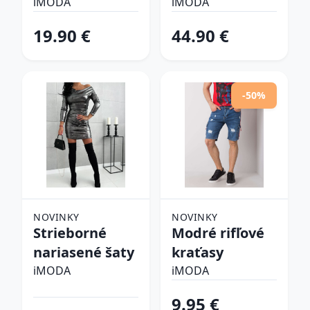
šlapky
iMODA
iMODA
19.90 €
44.90 €
-50%
NOVINKY
NOVINKY
Strieborné
Modré rifľové
nariasené šaty
kraťasy
iMODA
iMODA
9.95 €