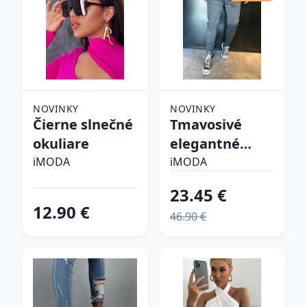
NOVINKY
NOVINKY
Čierne slnečné
Tmavosivé
okuliare
elegantné
nohavice
iMODA
iMODA
23.45 €
12.90 €
46.90 €