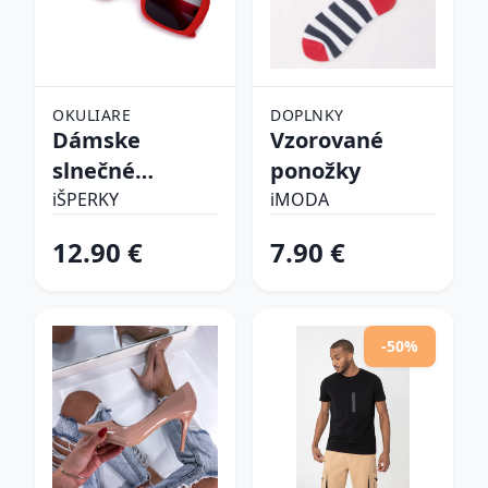
OKULIARE
DOPLNKY
Dámske
Vzorované
slnečné
ponožky
okuliare
iŠPERKY
iMODA
12.90 €
7.90 €
-50%