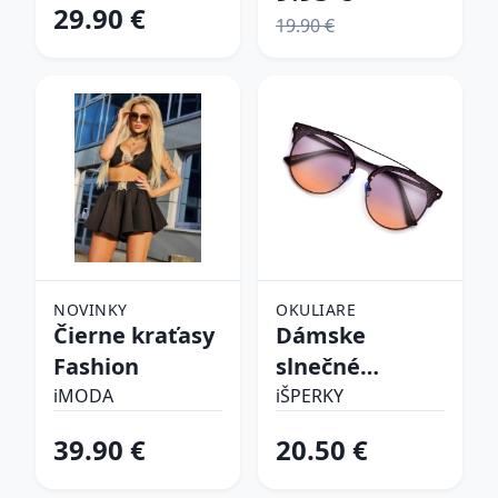
29.90 €
19.90 €
NOVINKY
OKULIARE
Čierne kraťasy
Dámske
Fashion
slnečné
okuliare
iMODA
iŠPERKY
39.90 €
20.50 €