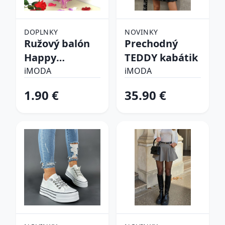
DOPLNKY
NOVINKY
Ružový balón
Prechodný
Happy
TEDDY kabátik
birthday
iMODA
iMODA
1.90 €
35.90 €