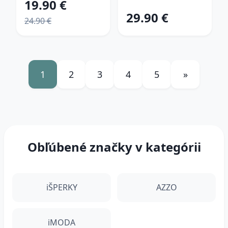
19.90 €
29.90 €
24.90 €
1
2
3
4
5
»
Obľúbené značky v kategórii
iŠPERKY
AZZO
iMODA