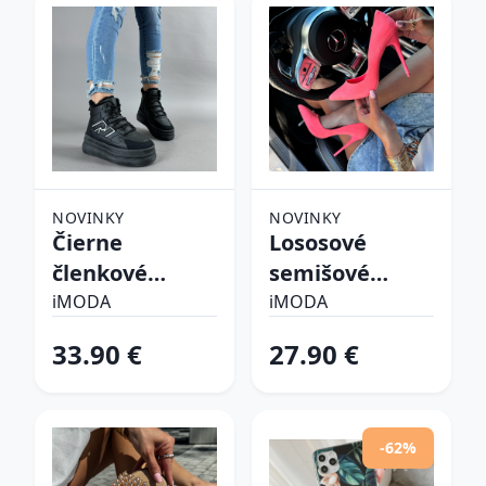
NOVINKY
NOVINKY
Čierne
Lososové
členkové
semišové
zateplené
lodičky
iMODA
iMODA
tenisky
33.90 €
27.90 €
-62%