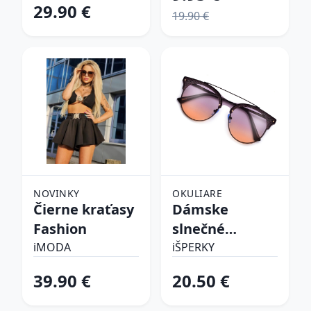
29.90 €
19.90 €
NOVINKY
OKULIARE
Čierne kraťasy
Dámske
Fashion
slnečné
okuliare
iMODA
iŠPERKY
39.90 €
20.50 €