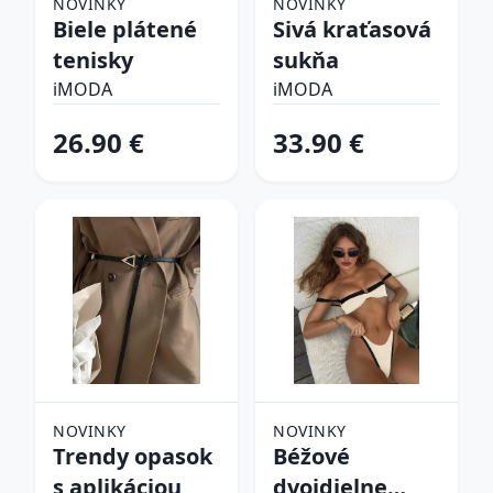
NOVINKY
NOVINKY
Biele plátené
Sivá kraťasová
tenisky
sukňa
iMODA
iMODA
26.90 €
33.90 €
NOVINKY
NOVINKY
Trendy opasok
Béžové
s aplikáciou
dvojdielne