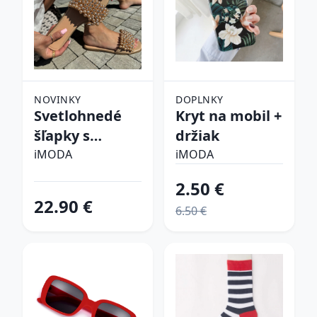
NOVINKY
DOPLNKY
Svetlohnedé
Kryt na mobil +
šľapky s
držiak
perličkami
iMODA
iMODA
2.50 €
22.90 €
6.50 €