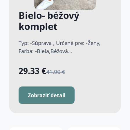
Bielo- béžový
komplet
Typ: -Súprava , Určené pre: -Ženy,
Farba: -Biela,Béžová...
29.33 €
41.90 €
Zobraziť detail