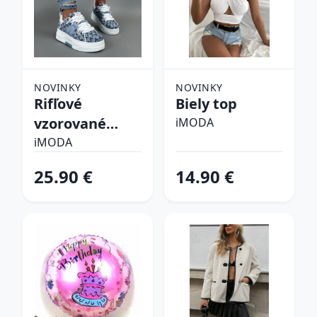
NOVINKY
NOVINKY
Rifľové
Biely top
vzorované
iMODA
tenisky
iMODA
25.90 €
14.90 €