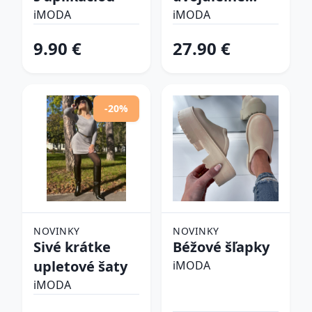
plavky
iMODA
iMODA
9.90 €
27.90 €
-20%
NOVINKY
NOVINKY
Sivé krátke
Béžové šľapky
upletové šaty
iMODA
iMODA