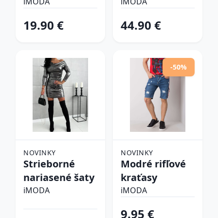
šlapky
iMODA
iMODA
19.90 €
44.90 €
-50%
NOVINKY
NOVINKY
Strieborné
Modré rifľové
nariasené šaty
kraťasy
iMODA
iMODA
9.95 €