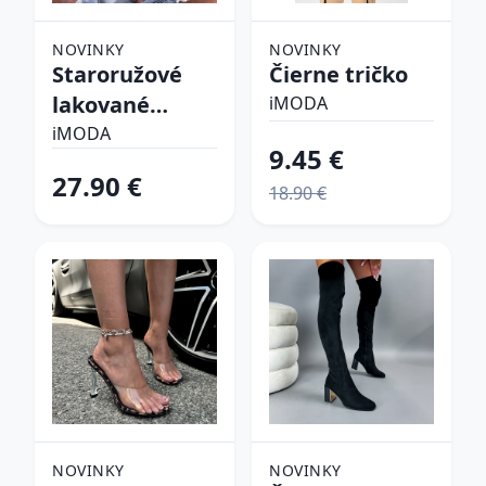
NOVINKY
NOVINKY
Staroružové
Čierne tričko
lakované
iMODA
lodičky
iMODA
9.45 €
27.90 €
18.90 €
NOVINKY
NOVINKY