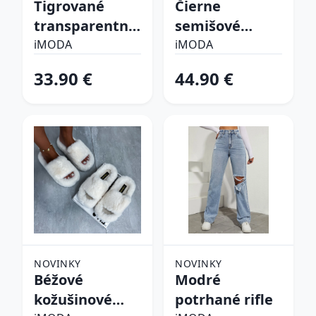
Tigrované
Čierne
transparentné
semišové
sandále
vysoké čižmy
iMODA
iMODA
33.90 €
44.90 €
NOVINKY
NOVINKY
Béžové
Modré
kožušinové
potrhané rifle