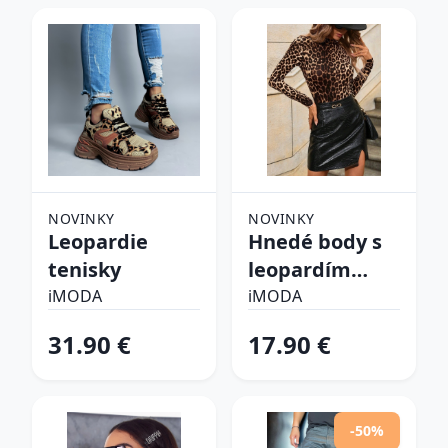
NOVINKY
NOVINKY
Leopardie
Hnedé body s
tenisky
leopardím
vzorom
iMODA
iMODA
31.90 €
17.90 €
-50%