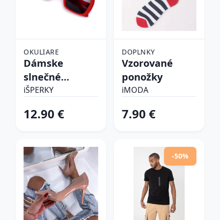
OKULIARE
DOPLNKY
Dámske
Vzorované
slnečné
ponožky
okuliare
iŠPERKY
iMODA
12.90 €
7.90 €
-50%