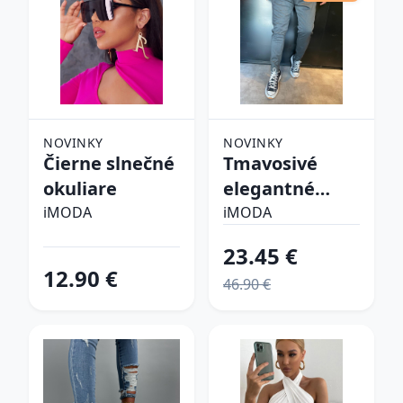
NOVINKY
NOVINKY
Čierne slnečné
Tmavosivé
okuliare
elegantné
nohavice
iMODA
iMODA
23.45 €
12.90 €
46.90 €