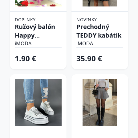
DOPLNKY
NOVINKY
Ružový balón
Prechodný
Happy
TEDDY kabátik
birthday
iMODA
iMODA
1.90 €
35.90 €