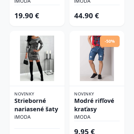
šlapky
iMODA
iMODA
19.90 €
44.90 €
-50%
NOVINKY
NOVINKY
Strieborné
Modré rifľové
nariasené šaty
kraťasy
iMODA
iMODA
9.95 €