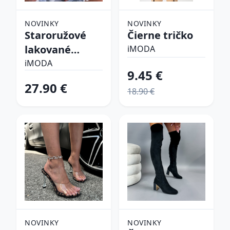
NOVINKY
NOVINKY
Staroružové
Čierne tričko
lakované
iMODA
lodičky
iMODA
9.45 €
27.90 €
18.90 €
NOVINKY
NOVINKY