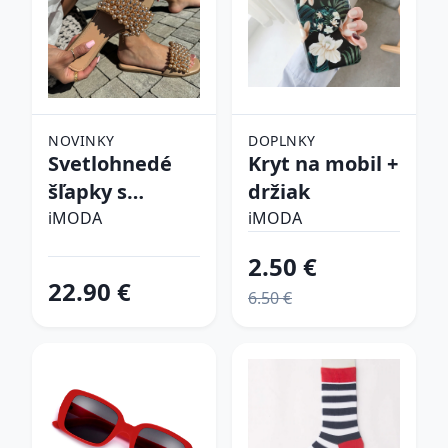
NOVINKY
DOPLNKY
Svetlohnedé
Kryt na mobil +
šľapky s
držiak
perličkami
iMODA
iMODA
2.50 €
22.90 €
6.50 €