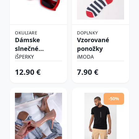
OKULIARE
DOPLNKY
Dámske
Vzorované
slnečné
ponožky
okuliare
iŠPERKY
iMODA
12.90 €
7.90 €
-50%