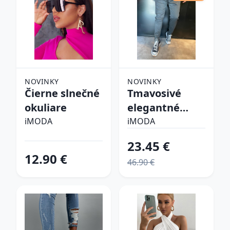
NOVINKY
NOVINKY
Čierne slnečné
Tmavosivé
okuliare
elegantné
nohavice
iMODA
iMODA
23.45 €
12.90 €
46.90 €