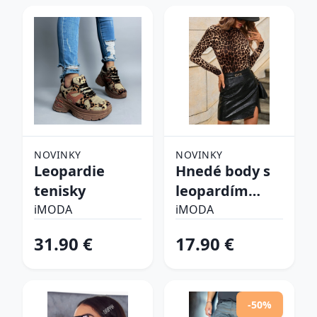
NOVINKY
NOVINKY
Leopardie
Hnedé body s
tenisky
leopardím
vzorom
iMODA
iMODA
31.90 €
17.90 €
-50%