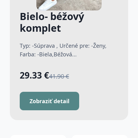
Bielo- béžový
komplet
Typ: -Súprava , Určené pre: -Ženy,
Farba: -Biela,Béžová...
29.33 €
41.90 €
Zobraziť detail