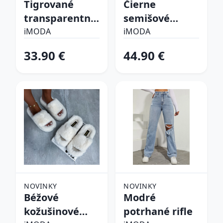
Tigrované
Čierne
transparentné
semišové
sandále
vysoké čižmy
iMODA
iMODA
33.90 €
44.90 €
NOVINKY
NOVINKY
Béžové
Modré
kožušinové
potrhané rifle