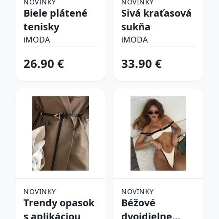
NOVINKY
NOVINKY
Biele plátené
Sivá kraťasová
tenisky
sukňa
iMODA
iMODA
26.90 €
33.90 €
NOVINKY
NOVINKY
Trendy opasok
Béžové
s aplikáciou
dvojdielne