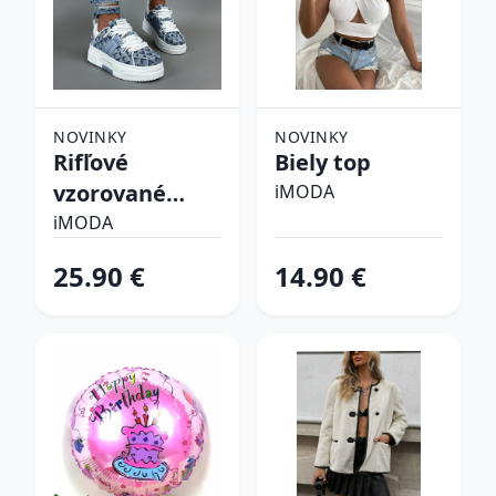
NOVINKY
NOVINKY
Rifľové
Biely top
vzorované
iMODA
tenisky
iMODA
25.90 €
14.90 €