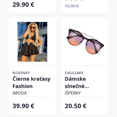
29.90 €
19.90 €
NOVINKY
OKULIARE
Čierne kraťasy
Dámske
Fashion
slnečné
okuliare
iMODA
iŠPERKY
39.90 €
20.50 €