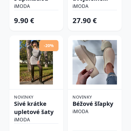
plavky
iMODA
iMODA
9.90 €
27.90 €
-20%
NOVINKY
NOVINKY
Sivé krátke
Béžové šľapky
upletové šaty
iMODA
iMODA