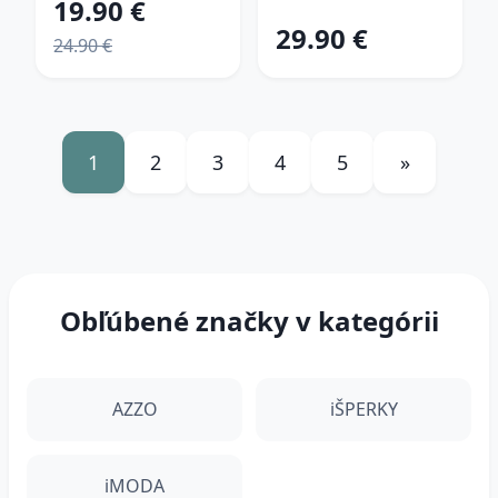
19.90 €
29.90 €
24.90 €
1
2
3
4
5
»
Obľúbené značky v kategórii
AZZO
iŠPERKY
iMODA