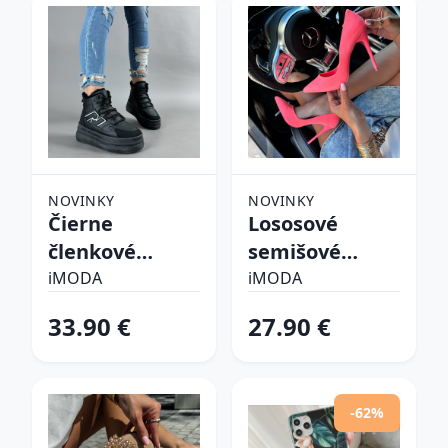
NOVINKY
NOVINKY
Čierne
Lososové
členkové
semišové
zateplené
lodičky
iMODA
iMODA
tenisky
33.90 €
27.90 €
-62%