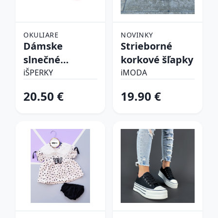
OKULIARE
NOVINKY
Dámske
Strieborné
slnečné
korkové šľapky
okuliare
iŠPERKY
iMODA
20.50 €
19.90 €