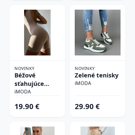
NOVINKY
NOVINKY
Béžové
Zelené tenisky
sťahujúce
iMODA
spodné prádlo
iMODA
19.90 €
29.90 €