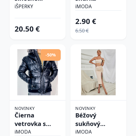
okuliare
iŠPERKY
iMODA
2.90 €
20.50 €
6.50 €
-50%
NOVINKY
NOVINKY
Čierna
Béžový
vetrovka s
sukňový
kapucňou
komplet
iMODA
iMODA