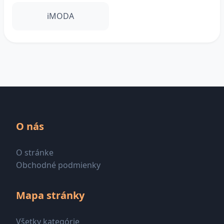
iMODA
O nás
O stránke
Obchodné podmienky
Mapa stránky
Všetky kategórie