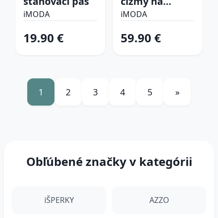
sťahovací pás
čižmy na
platforme
iMODA
iMODA
19.90 €
59.90 €
1
2
3
4
5
»
Obľúbené značky v kategórii
iŠPERKY
AZZO