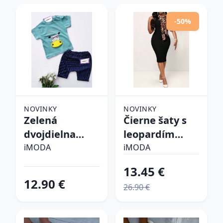
-50%
NOVINKY
NOVINKY
Zelená
Čierne šaty s
dvojdielna
leopardím
bavlnená
vzorom
iMODA
iMODA
súprava
13.45 €
12.90 €
26.90 €