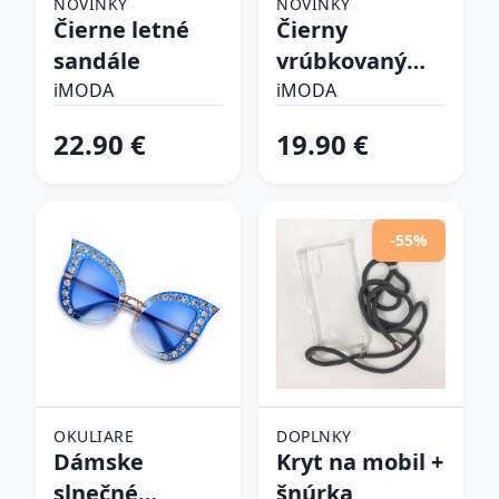
NOVINKY
NOVINKY
Čierne letné
Čierny
sandále
vrúbkovaný
top
iMODA
iMODA
22.90 €
19.90 €
-55%
OKULIARE
DOPLNKY
Dámske
Kryt na mobil +
slnečné
šnúrka