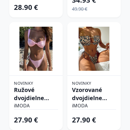
28.90 €
49.90 €
NOVINKY
NOVINKY
Ružové
Vzorované
dvojdielne
dvojdielne
plavky
plavky
iMODA
iMODA
27.90 €
27.90 €