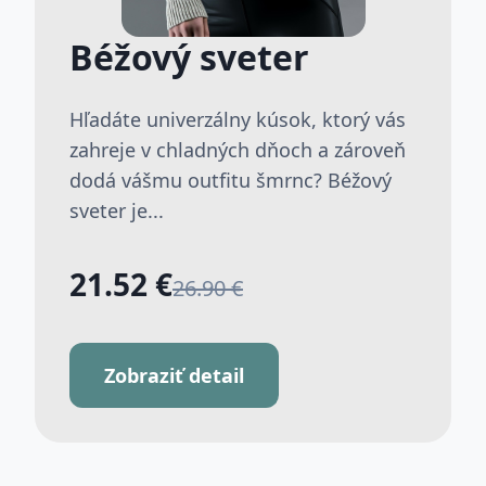
Béžový sveter
Hľadáte univerzálny kúsok, ktorý vás
zahreje v chladných dňoch a zároveň
dodá vášmu outfitu šmrnc? Béžový
sveter je...
21.52 €
26.90 €
Zobraziť detail