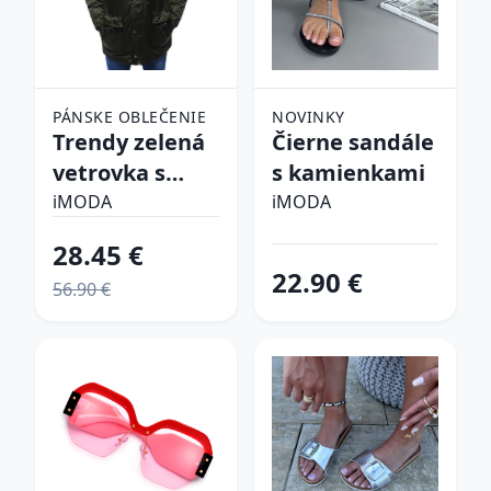
PÁNSKE OBLEČENIE
NOVINKY
Trendy zelená
Čierne sandále
vetrovka s
s kamienkami
kapucňou
iMODA
iMODA
28.45 €
22.90 €
56.90 €