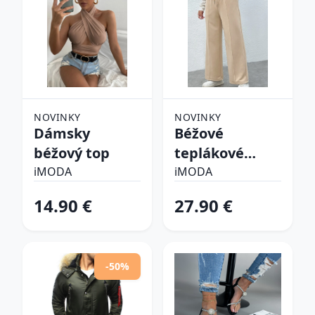
NOVINKY
NOVINKY
Dámsky
Béžové
béžový top
teplákové
nohavice
iMODA
iMODA
14.90 €
27.90 €
-50%