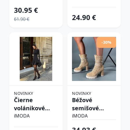
30.95 €
24.90 €
61.90 €
-30%
NOVINKY
NOVINKY
Čierne
Béžové
volánikové
semišové
šaty
kotníkové
iMODA
iMODA
čižmy
34.93 €