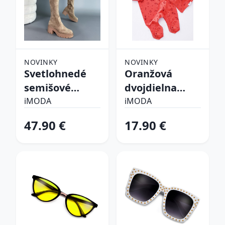
NOVINKY
NOVINKY
Svetlohnedé
Oranžová
semišové
dvojdielna
vysoké čižmy
bavlnená
iMODA
iMODA
súprava
47.90 €
17.90 €