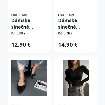
OKULIARE
OKULIARE
Dámske
Dámske
slnečné
slnečné
okuliare
okuliare
iŠPERKY
iŠPERKY
12.90 €
14.90 €