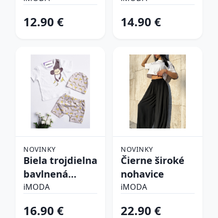
súprava
12.90 €
14.90 €
NOVINKY
NOVINKY
Biela trojdielna
Čierne široké
bavlnená
nohavice
súprava
iMODA
iMODA
16.90 €
22.90 €