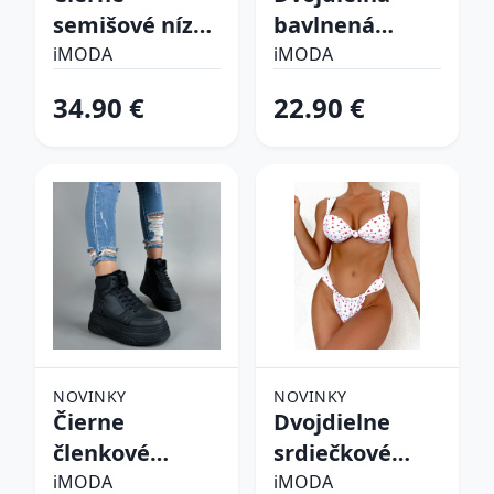
semišové nízke
bavlnená
čižmy
súprava
iMODA
iMODA
34.90 €
22.90 €
NOVINKY
NOVINKY
Čierne
Dvojdielne
členkové
srdiečkové
zateplené
plavky
iMODA
iMODA