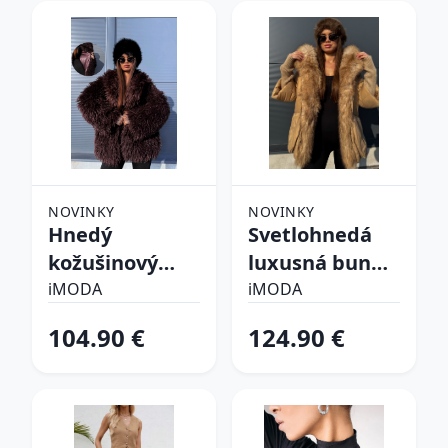
NOVINKY
NOVINKY
Hnedý
Svetlohnedá
kožušinový
luxusná bunda
kabát CHOCO
s kožušinou
iMODA
iMODA
104.90 €
124.90 €