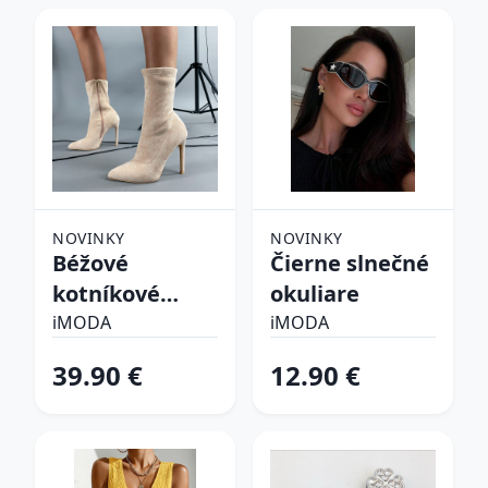
NOVINKY
NOVINKY
Béžové
Čierne slnečné
kotníkové
okuliare
čižmy
iMODA
iMODA
39.90 €
12.90 €