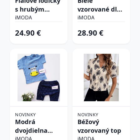
Fialové lodičky
Biele
s hrubým
vzorované dlhé
opätkom
šaty
iMODA
iMODA
24.90 €
28.90 €
NOVINKY
NOVINKY
Modrá
Béžový
dvojdielna
vzorovaný top
bavlnená
iMODA
iMODA