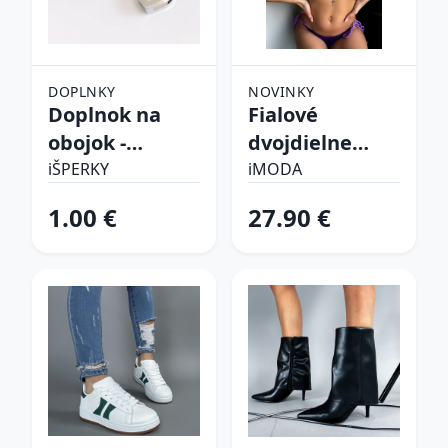
DOPLNKY
NOVINKY
Doplnok na
Fialové
obojok -
dvojdielne
Srdiečko
plavky
iŠPERKY
iMODA
1.00 €
27.90 €