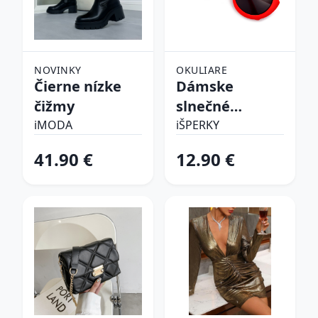
NOVINKY
OKULIARE
Čierne nízke
Dámske
čižmy
slnečné
okuliare
iMODA
iŠPERKY
41.90 €
12.90 €