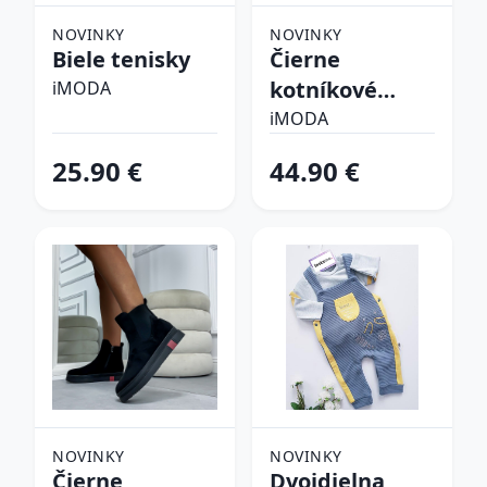
NOVINKY
NOVINKY
Biele tenisky
Čierne
kotníkové
iMODA
čižmy
iMODA
25.90 €
44.90 €
NOVINKY
NOVINKY
Čierne
Dvojdielna