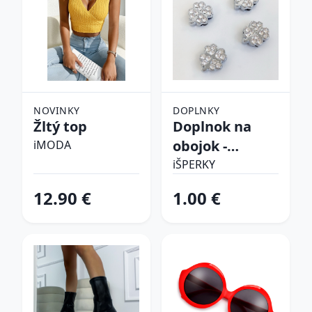
NOVINKY
DOPLNKY
Žltý top
Doplnok na
obojok -
iMODA
Štvorlístok
iŠPERKY
12.90 €
1.00 €