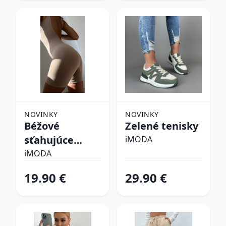
NOVINKY
NOVINKY
Béžové
Zelené tenisky
sťahujúce
iMODA
spodné prádlo
iMODA
19.90 €
29.90 €