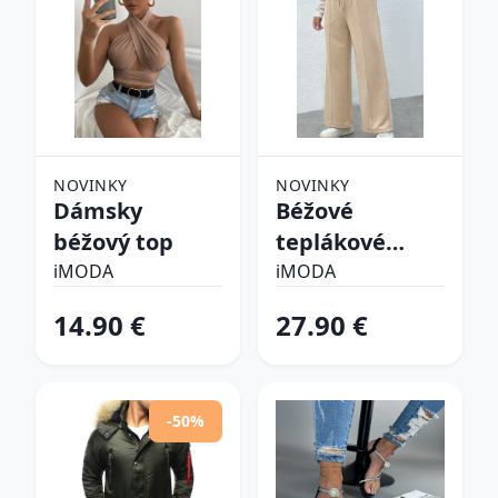
NOVINKY
NOVINKY
Dámsky
Béžové
béžový top
teplákové
nohavice
iMODA
iMODA
14.90 €
27.90 €
-50%