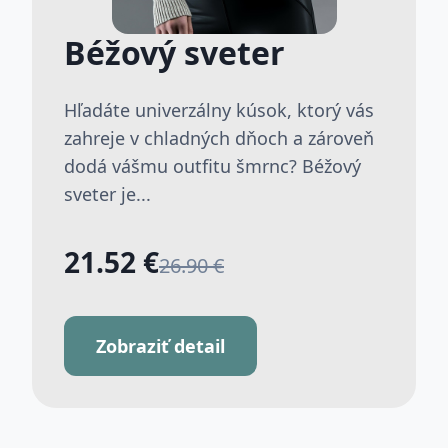
Béžový sveter
Hľadáte univerzálny kúsok, ktorý vás
zahreje v chladných dňoch a zároveň
dodá vášmu outfitu šmrnc? Béžový
sveter je...
21.52 €
26.90 €
Zobraziť detail