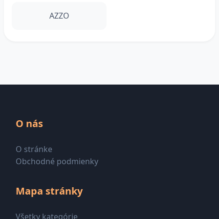
AZZO
O nás
O stránke
Obchodné podmienky
Mapa stránky
Všetky kategórie