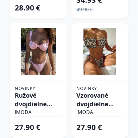
28.90 €
49.90 €
NOVINKY
NOVINKY
Ružové
Vzorované
dvojdielne
dvojdielne
plavky
plavky
iMODA
iMODA
27.90 €
27.90 €