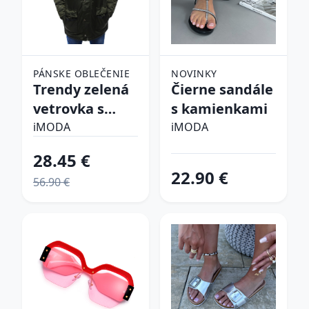
PÁNSKE OBLEČENIE
NOVINKY
Trendy zelená
Čierne sandále
vetrovka s
s kamienkami
kapucňou
iMODA
iMODA
28.45 €
22.90 €
56.90 €