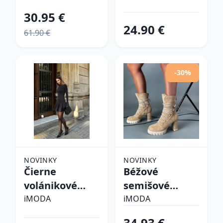
30.95 €
24.90 €
61.90 €
-30%
NOVINKY
NOVINKY
Čierne
Béžové
volánikové
semišové
šaty
kotníkové
iMODA
iMODA
čižmy
34.93 €