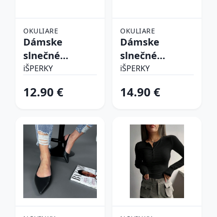
OKULIARE
OKULIARE
Dámske
Dámske
slnečné
slnečné
okuliare
okuliare
iŠPERKY
iŠPERKY
12.90 €
14.90 €