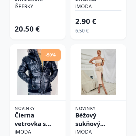
okuliare
iŠPERKY
iMODA
2.90 €
20.50 €
6.50 €
-50%
NOVINKY
NOVINKY
Čierna
Béžový
vetrovka s
sukňový
kapucňou
komplet
iMODA
iMODA