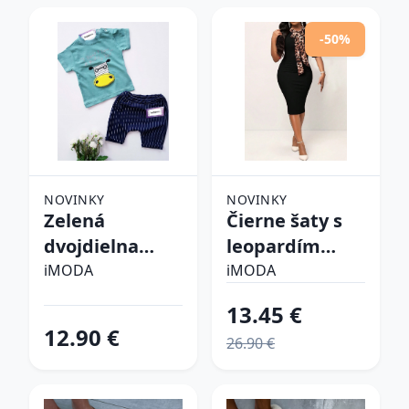
-50%
NOVINKY
NOVINKY
Zelená
Čierne šaty s
dvojdielna
leopardím
bavlnená
vzorom
iMODA
iMODA
súprava
13.45 €
12.90 €
26.90 €