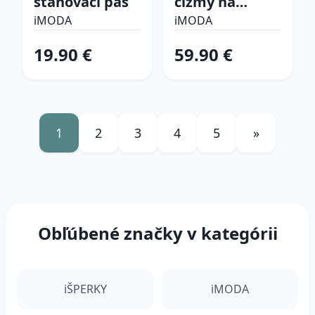
sťahovací pás
čižmy na
platforme
iMODA
iMODA
19.90 €
59.90 €
1
2
3
4
5
»
Obľúbené značky v kategórii
iŠPERKY
iMODA