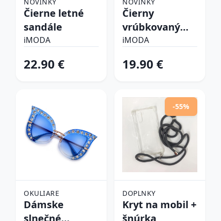
NOVINKY
NOVINKY
Čierne letné
Čierny
sandále
vrúbkovaný
top
iMODA
iMODA
22.90 €
19.90 €
-55%
OKULIARE
DOPLNKY
Dámske
Kryt na mobil +
slnečné
šnúrka