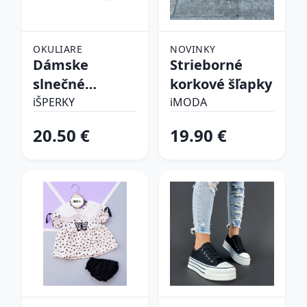
OKULIARE
NOVINKY
Dámske
Strieborné
slnečné
korkové šľapky
okuliare
iŠPERKY
iMODA
20.50 €
19.90 €