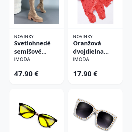
NOVINKY
NOVINKY
Svetlohnedé
Oranžová
semišové
dvojdielna
vysoké čižmy
bavlnená
iMODA
iMODA
súprava
47.90 €
17.90 €