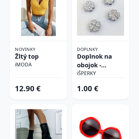
NOVINKY
DOPLNKY
Žltý top
Doplnok na
obojok -
iMODA
Štvorlístok
iŠPERKY
12.90 €
1.00 €