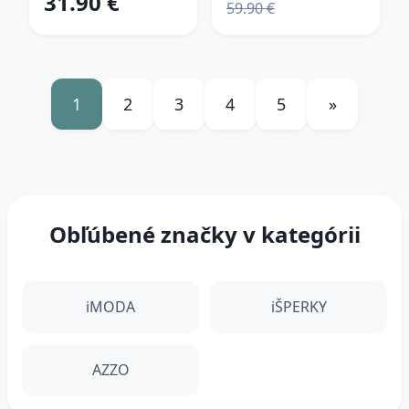
31.90 €
59.90 €
1
2
3
4
5
»
Obľúbené značky v kategórii
iMODA
iŠPERKY
AZZO