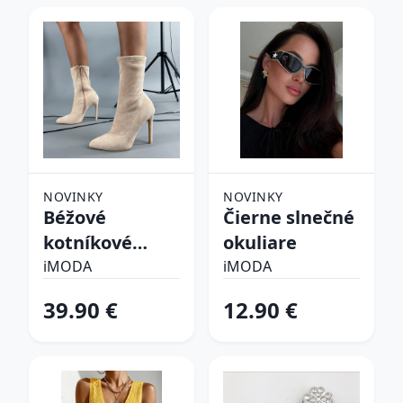
NOVINKY
NOVINKY
Béžové
Čierne slnečné
kotníkové
okuliare
čižmy
iMODA
iMODA
39.90 €
12.90 €