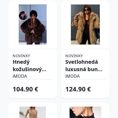
NOVINKY
NOVINKY
Hnedý
Svetlohnedá
kožušinový
luxusná bunda
kabát CHOCO
s kožušinou
iMODA
iMODA
104.90 €
124.90 €