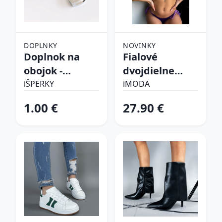
DOPLNKY
NOVINKY
Doplnok na
Fialové
obojok -
dvojdielne
Srdiečko
plavky
iŠPERKY
iMODA
1.00 €
27.90 €