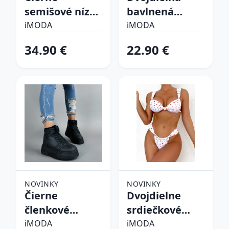
semišové nízke
bavlnená
čižmy
súprava
iMODA
iMODA
34.90 €
22.90 €
NOVINKY
NOVINKY
Čierne
Dvojdielne
členkové
srdiečkové
zateplené
plavky
iMODA
iMODA