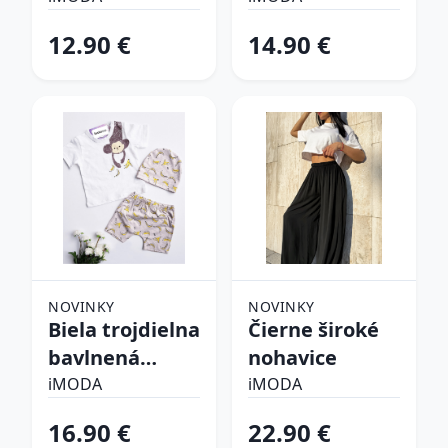
súprava
12.90 €
14.90 €
NOVINKY
NOVINKY
Biela trojdielna
Čierne široké
bavlnená
nohavice
súprava
iMODA
iMODA
16.90 €
22.90 €