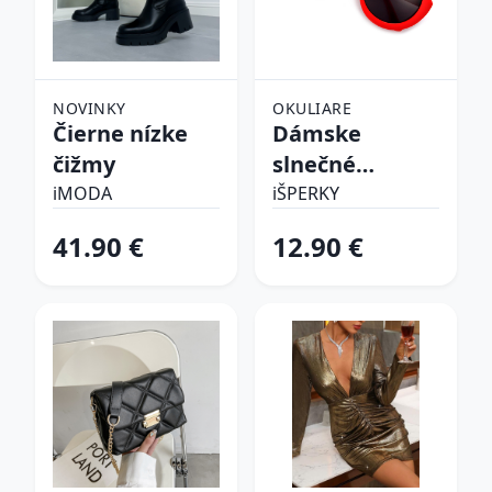
NOVINKY
OKULIARE
Čierne nízke
Dámske
čižmy
slnečné
okuliare
iMODA
iŠPERKY
41.90 €
12.90 €