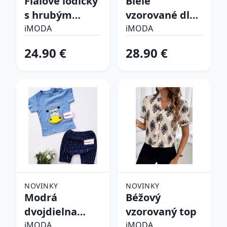
Fialové lodičky
Biele
s hrubým
vzorované dlhé
opätkom
šaty
iMODA
iMODA
24.90 €
28.90 €
NOVINKY
NOVINKY
Modrá
Béžový
dvojdielna
vzorovaný top
bavlnená
iMODA
iMODA