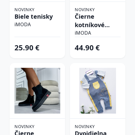
NOVINKY
NOVINKY
Biele tenisky
Čierne
kotníkové
iMODA
čižmy
iMODA
25.90 €
44.90 €
NOVINKY
NOVINKY
Čierne
Dvojdielna