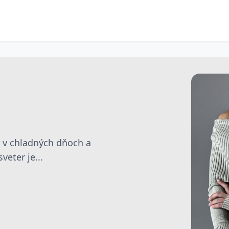
e v chladných dňoch a
eter je...