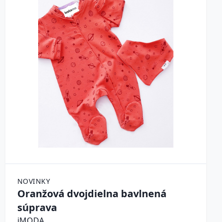
NOVINKY
Oranžová dvojdielna bavlnená
súprava
iMODA