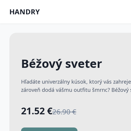
HANDRY
Béžový sveter
Hľadáte univerzálny kúsok, ktorý vás zahrej
zároveň dodá vášmu outfitu šmrnc? Béžový sv
21.52 €
26.90 €